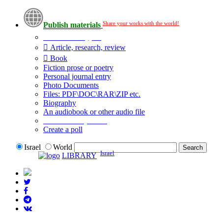
Share your works with the world!
Publish materials
Publication type?
Article, research, review
Book
Fiction prose or poetry
Personal journal entry
Photo Documents
Files: PDF\DOC\RAR\ZIP etc.
Biography
An audiobook or other audio file
Additional options:
Create a poll
Israel
World
Israel
LIBRARY