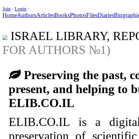
Join
·
Login
·
Home
Authors
Articles
Books
Photos
Files
Diaries
Biographi
ISRAEL LIBRARY, RE
FOR AUTHORS №1)
Preserving the past, co
present, and helping to bu
ELIB.CO.IL
ELIB.CO.IL is a digital
preservation of scientifi