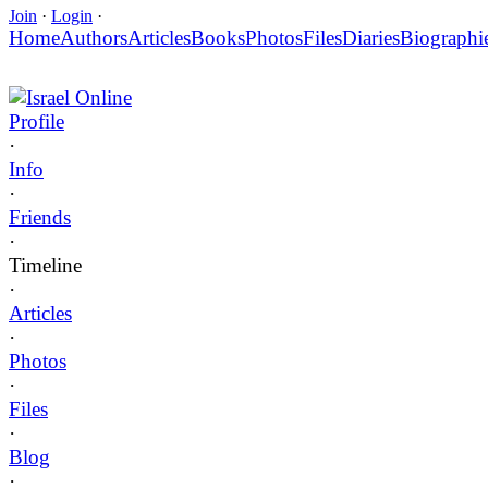
Join
·
Login
·
Home
Authors
Articles
Books
Photos
Files
Diaries
Biographi
Israel Online
Profile
·
Info
·
Friends
·
Timeline
·
Articles
·
Photos
·
Files
·
Blog
·