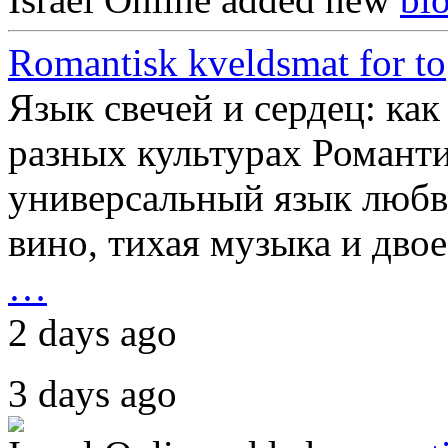
Romantisk kveldsmat for to
Язык свечей и сердец: ка
разных культурах Романт
универсальный язык любви
вино, тихая музыка и двое
…
2 days ago
3 days ago