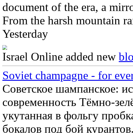
document of the era, a mirro
From the harsh mountain ra
Yesterday
Israel Online
added new
bl
Soviet champagne - for ever
Советское шампанское: ис
современность Тёмно-зелё
укутанная в фольгу пробк
бокалов под бой курантов