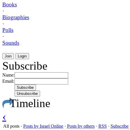
Books
·
Biographies
·
Polls
·
Sounds
Join
Login
Subscribe
Name:
Email:
Timeline
‹
All posts
·
Posts by Israel Online
·
Posts by others
·
RSS
·
Subscribe