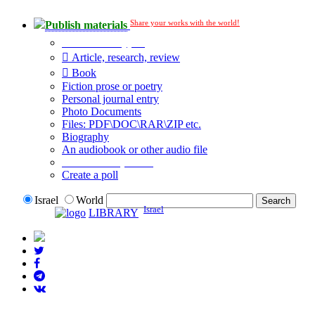
Share your works with the world!
Publish materials
Publication type?
Article, research, review
Book
Fiction prose or poetry
Personal journal entry
Photo Documents
Files: PDF\DOC\RAR\ZIP etc.
Biography
An audiobook or other audio file
Additional options:
Create a poll
Israel
World
Israel
LIBRARY