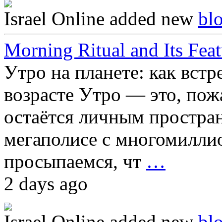
Israel Online
added new
bl
Morning Ritual and Its Feat
Утро на планете: как встр
возрасте Утро — это, пож
остаётся личным простран
мегаполисе с многомилли
просыпаемся, чт
…
2 days ago
Israel Online
added new
bl