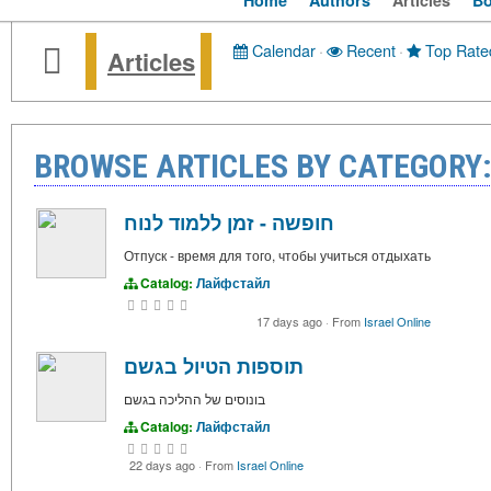
Home
Authors
Articles
B
Calendar
·
Recent
·
Top Rate
Articles
BROWSE ARTICLES BY CATEGOR
חופשה - זמן ללמוד לנוח
Отпуск - время для того, чтобы учиться отдыхать
Catalog:
Лайфстайл
17 days ago
·
From
Israel Online
תוספות הטיול בגשם
בונוסים של ההליכה בגשם
Catalog:
Лайфстайл
22 days ago
·
From
Israel Online