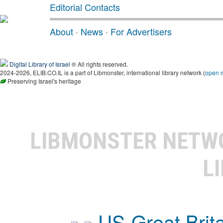
Editorial Contacts
About
·
News
·
For Advertisers
Digital Library of Israel
® All rights reserved.
2024-2026, ELIB.CO.IL is a part of Libmonster, international library network (
open 
Preserving Israel's heritage
LIBMONSTER NET
L
US-Great Brit