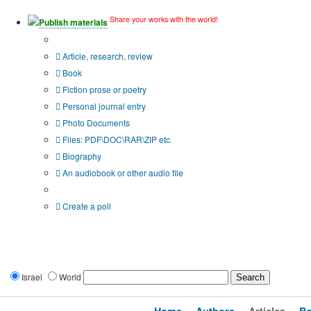
Share your works with the world!
Publish materials
Publication type?
Article, research, review
Book
Fiction prose or poetry
Personal journal entry
Photo Documents
Files: PDF\DOC\RAR\ZIP etc.
Biography
An audiobook or other audio file
Additional options:
Create a poll
Israel
World