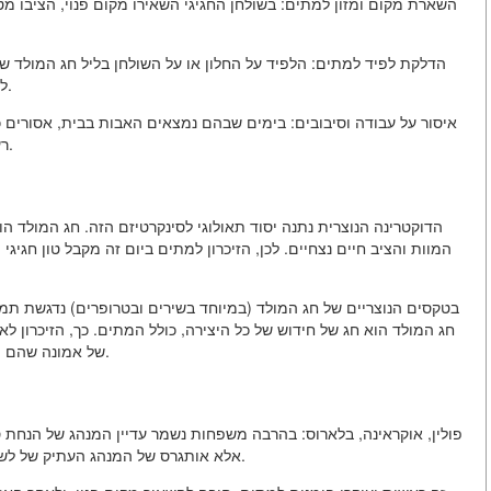
השארת מקום ומזון למתים: בשולחן החגיגי השאירו מקום פנוי, הציבו מ
הדלקת לפיד למתים: הלפיד על החלון או על השולחן בליל חג המולד 
לנשמות, מזמין אותן לבית ומאורת את דרכן מהעולם הקדוש.
איסור על עבודה וסיבובים: בימים שבהם נמצאים האבות בבית, אסורים כ
רעש גדול, סיבובים). זה מציג כבוד ופחד מכוחות על-טבעיים.
הדוקטרינה הנוצרית נתנה יסוד תאולוגי לסינקרטיזם הזה. חג המולד 
המוות והציב חיים נצחיים. לכן, הזיכרון למתים ביום זה מקבל טון חגיגי
בטקסים הנוצריים של חג המולד (במיוחד בשירים ובטרופרים) נדגשת תמ
חג המולד הוא חג של חידוש של כל היצירה, כולל המתים. כך, הזיכרון ל
של אמונה שהם הם חלק מגוף אחד של ישו ומשתתפים בשמחה של ההצלה.
פולין, אוקראינה, בלארוס: בהרבה משפחות נשמר עדיין המנהג של הנחת 
אלא אותגרס של המנהג העתיק של לשכן סנה על הרצפה כדי לאפשר לנשמות האבות לנחות עליה.