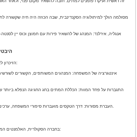
אנגליה, אירלנד: המנהג של להשאיר פירות עם חמוצן וכוס יין לסנטה-
5. היב
הזיכרון לאבות בחג המולד ממלא תפקידים פסיכוסוציאליים חשובים:
אינטגרציה של המשפחה: המנהגים המשותפים, הקשורים לשורשי
התגברות על פחד המוות: הכללת המתים בחג החגיגה הנפלא ביותר ש
העברת מסורות: דרך הטקסים מועברות סיפורי המשפחה, ערכים, מודלים של התנהגות, מבטאים את המשכיות של הדורות.
בחברה הסקולרית, האלמנטים המגיוניים הלכו, אך הצורך הארכטיפי נשאר. הוא מביע עצמו ב: