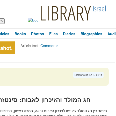
LIBRARY
Israel
ticles
Books
Photos
Files
Diaries
Biographies
Audi
Article text
·
Comments
ahot.
Libmonster ID: ID-2041
חג המולד והזיכרון לאבות: סינטז
הקשר בין חג המולד של ישו לזיכרון האבות נראה, במבט ראשון, פרדוק
מתחבר לזיכרון אלה שעברו. אולם הסינטזה הזו אינה אקראית, אלא עמו