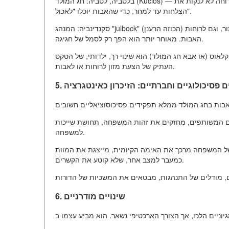
בלטביה, לטביה: חג המולד (Kūčios) — זה ראשית ועיקרו פומנים למתים. חובה להשאיר מקום פנוי, ולאחר הארוחה לא לנקות את
הצלחות עד למחר, כדי שהאבות יוכלו "לאכול".
סקנדינביה: המנהג "julbock" (הכוזה הרענן) מסולמה הולך למיתולוגיה הסקנדינבית, שבה הכוזה היה חיה שקשורה לתור, וגם לרוחות
האבות. מאוחר יותר הוא הפך רק לסמל של חגיגה.
קלאוס (או אבא חג המולד) הוא שינוי רך, ילדותי, של הטקס
העתיק של הצעת מזון לרוחות או לאבות.
טים פסיכולוגיים וחברתיים: הזיכרון כאינטגרציה
ם המשותפים, מחזקים את זהות המשפחה, תחושת שייכות
למשפחה.
ל המשפחה מרכך את האימה הקיומית, מייצגת את המוות
כמעבר למצב אחר, שלא קוטע את הקשרים.
6. שינויים מודרניים