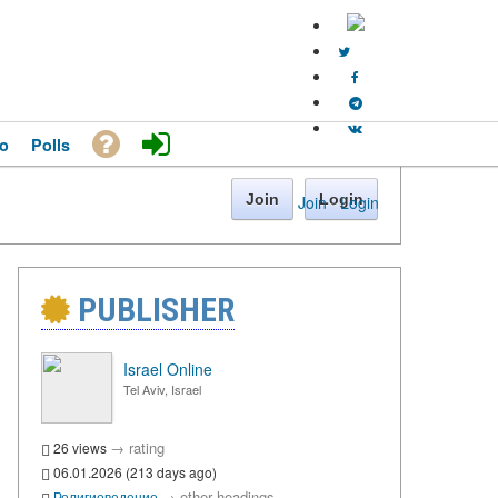
o
Polls
Join
Login
Join
·
Login
PUBLISHER
Israel Online
Tel Aviv, Israel
→
rating
26 views
06.01.2026 (213 days ago)
→
other headings
Религиоведение