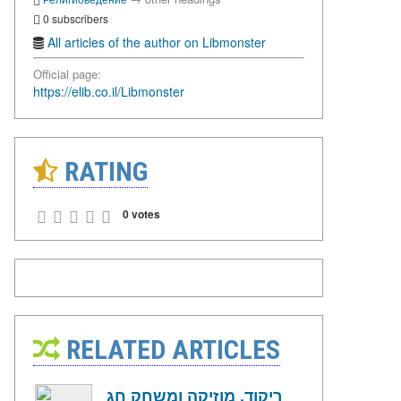
0 subscribers
All articles of the author on Libmonster
Official page:
https://elib.co.il/Libmonster
RATING
0 votes
RELATED ARTICLES
ריקוד, מוזיקה ומשחק חג