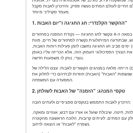
לם החיים לעולם המתים נעשה פסיק, והזיכרון לאבות מקבל
מעמד סקרליני מיוחד.
1. ההקשר הקלנדרי: חג החגיגה ו"יום האבות"
תאריך חג המולד (25 בדצמבר לפי הלוח היוליאני) נקבע על ידי הכנסיה במאה ה-4 ונקשר לחג החגיגה — נקודת המפנה במחזורים
ש, שבתודעה המיתולוגית נקשרה למחזורים של חיים, מוות
ימים סביב חג החגיגה נחשבו לזמן פעילות רוחות האבות,
את הצורך הפסיכולוגי העמוק הזה, אלא הכריזה עליו באופן
נוצרי, נותן לו משמעות חדשה.
) הייתה מלאה במנהגים הקשורים לאבות. עצם הלילה של
ת, שנשמות "האבות" (האבות) חוזרות לבתיהם כדי לחלוק את
המסעדה עם המשפחה.
2. טקסי המנהג: "הזמנה" של האבות לשולחן
הזיכרון לאבות התממש בטקסים ספציפיים ולעתים חובה:
לחת, חיטה, שיבולת שועל או אורז עם דבש, אגוזים ומאקה.
חלק עם המתים. לעיתים קרובות, הלוכה הראשונה מהקוטיה
נשמרה "לאבות" או הוצאה לרחוב.