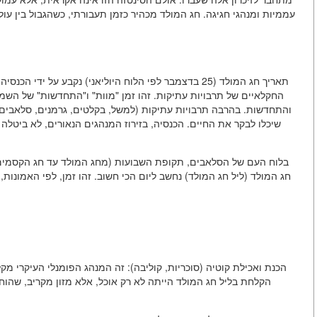
עממיות ומנהגי חגיגה. חג המולד מכהיר כזמן תעבורתי, כשהגבול בין עו
החקלאיים של תרבויות עתיקות. זהו זמן "מוות" ו"התחדשות" של השמ
והתחדשות. בהרבה תרבויות עתיקות (למשל, בקלטים, גרמנים, סלאבים) 
שיכלו לבקר את החיים. הכנסיה, בזירוז המנהגים הנאורים, לא ביטלה 
בלוח העם של הסלאבים, תקופת השבועות (מחג המולד עד חג הקסמים
חג המולד (ליל חג המולד) נחשב ליום הכי חשוב. זהו זמן, לפי האמונו
הכנת ואכילת קוטיה (סוכריות, קוליבה): זה המנהג הפומנלי העיקרי מק
הקלחת בליל חג המולד הייתה לא רק אוכל, אלא מזון מקריב, שהו