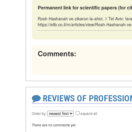
Permanent link for scientific papers (for ci
Rosh Hashanah ve-zikaron la-ahot. // Tel Aviv: Is
https://elib.co.il/m/articles/view/Rosh-Hashanah-ve
Comments:
REVIEWS OF PROFESSI
Order by:
expand all
There are no comments yet