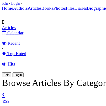
Join
·
Login
·
Home
Authors
Articles
Books
Photos
Files
Diaries
Biographi
Articles
Calendar
·
Recent
·
Top Rated
·
Hits
Join
Login
Browse Articles By Catego
‹
RSS