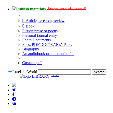
Share your works with the world!
Publish materials
Publication type?
Article, research, review
Book
Fiction prose or poetry
Personal journal entry
Photo Documents
Files: PDF\DOC\RAR\ZIP etc.
Biography
An audiobook or other audio file
Additional options:
Create a poll
Israel
World
Israel
LIBRARY