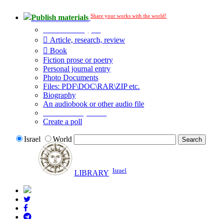
Share your works with the world!
Publish materials
Publication type?
Article, research, review
Book
Fiction prose or poetry
Personal journal entry
Photo Documents
Files: PDF\DOC\RAR\ZIP etc.
Biography
An audiobook or other audio file
Additional options:
Create a poll
Israel
World
Israel
LIBRARY