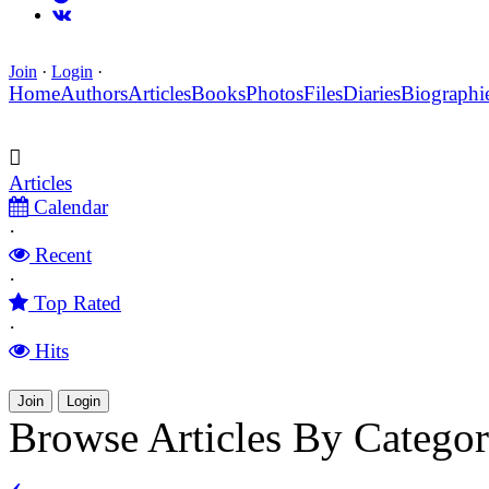
Join
·
Login
·
Home
Authors
Articles
Books
Photos
Files
Diaries
Biographi
Articles
Calendar
·
Recent
·
Top Rated
·
Hits
Join
Login
Browse Articles By Categ
‹