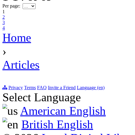
Per page:
1
2
3
4
Home
›
Articles
Privacy
Terms
FAQ
Invite a Friend
Language (en)
Select Language
American English
British English