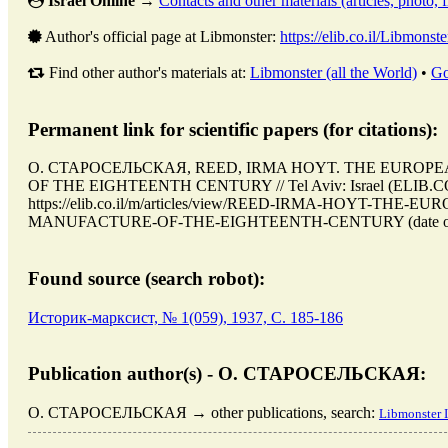
Israel Online
→
Contacts and other materials (articles, photo, fi
Author's official page at Libmonster:
https://elib.co.il/Libmonste
Find other author's materials at:
Libmonster (all the World)
•
Go
Permanent link for scientific papers (for citations):
О. СТАРОСЕЛЬСКАЯ, REED, IRMA HOYT. THE EURO
OF THE EIGHTEENTH CENTURY // Tel Aviv: Israel (ELIB.CO.
https://elib.co.il/m/articles/view/REED-IRMA-HOYT-TH
MANUFACTURE-OF-THE-EIGHTEENTH-CENTURY (date of acc
Found source (search robot):
Историк-марксист, № 1(059), 1937, C. 185-186
Publication author(s) - О. СТАРОСЕЛЬСКАЯ:
О. СТАРОСЕЛЬСКАЯ → other publications, search:
Libmonster I