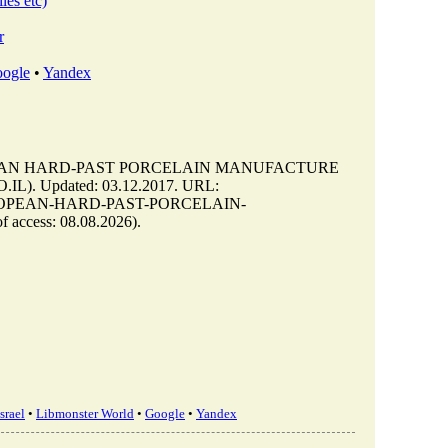
les etc)
r
ogle
•
Yandex
PEAN HARD-PAST PORCELAIN MANUFACTURE
IL). Updated: 03.12.2017. URL:
E-EUROPEAN-HARD-PAST-PORCELAIN-
ess: 08.08.2026).
srael
•
Libmonster World
•
Google
•
Yandex