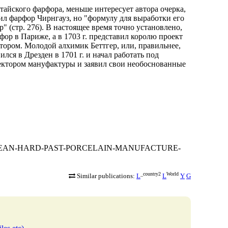
тайского фарфора, меньше интересует автора очерка,
чил фарфор Чирнгауз, но "формулу для выработки его
р" (стр. 276). В настоящее время точно установлено,
ор в Париже, а в 1703 г. представил королю проект
тором. Молодой алхимик Беттгер, или, правильнее,
лся в Дрезден в 1701 г. и начал работать под
ректором мануфактуры и заявил свои необоснованные
E-EUROPEAN-HARD-PAST-PORCELAIN-MANUFACTURE-
_country2
World
Similar publications:
L
L
Y
G