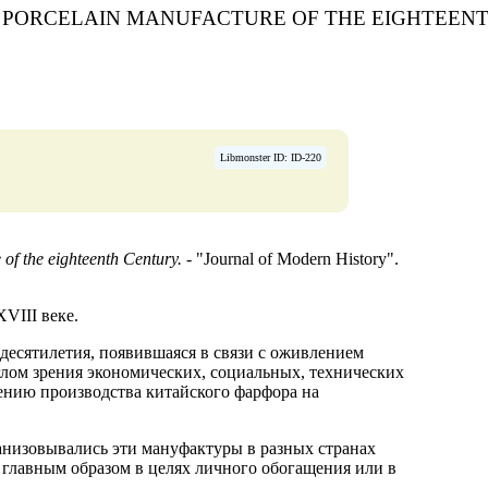
T PORCELAIN MANUFACTURE OF THE EIGHTEEN
Libmonster ID: ID-220
 the eighteenth Century. -
"Journal of Modern History".
VIII веке.
десятилетия, появившаяся в связи с оживлением
глом зрения экономических, социальных, технических
ению производства китайского фарфора на
ганизовывались эти мануфактуры в разных странах
а главным образом в целях личного обогащения или в