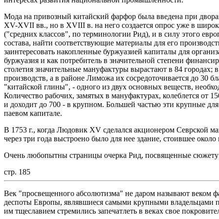
Мода на привозный китайский фарфор была введена при двора
XV-XVII вв., но в XVIII в. на него создается опрос уже в шир
("средних классов", по терминологии Рид), и в силу этого евр
состава, найти соответствующие материалы для его производств
заинтересовать накопленные буржуазией капиталы для организ
буржуазия и как потребитель в значительной степени финансир
столетия значительные мануфактуры вырастают в 84 городах; 
производств, а в районе Лиможа их сосредоточивается до 30 бл
"китайской глины", - одного из двух основных веществ, необх
Количество рабочих, замятых в мануфактурах, колеблется от 15
и доходит до 700 - в крупном. Большей частью эти крупные дл
паевом капитале.
В 1753 г., когда Людовик XV сделался акционером Севрской ман
через три года выстроено было для нее здание, стоившее около
Очень любопытны страницы очерка Рид, посвященные сюжету
стр. 185
Век "просвещенного абсолютизма" не даром называют веком 
деспоты Европы, являвшиеся самыми крупными владельцами п
им тщеславием стремились запечатлеть в веках свое покровите