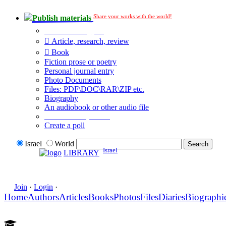
Share your works with the world!
Publish materials
Publication type?
Article, research, review
Book
Fiction prose or poetry
Personal journal entry
Photo Documents
Files: PDF\DOC\RAR\ZIP etc.
Biography
An audiobook or other audio file
Additional options:
Create a poll
Israel
World
Israel
LIBRARY
Join
·
Login
·
Home
Authors
Articles
Books
Photos
Files
Diaries
Biographi