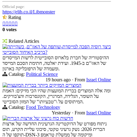
Official page:
https://elib.co.il/Libmonster
Rating





0 votes
Related Articles
כיצד רוסיה הפכה למייסדת-שותפה של האו\"ם, כשהייתה
ברכיב האיחוד הסובייטי?
ההיסטוריה של חברת בלארוס הסובייטית לרשות המייסדים
של האו\"ם ב-1945. ועידת יאלטה, חתימת הסכם המייסד
ומעמדה של הרפובליקה בארגון.
Catalog:
Political Science
19 hours ago
·
From
Israel Online
המוצרים המזיקים ביותר בברית המועצות
ומה אלה המוצרים בברית המועצות שהיו הכי מזיקים: האמת
על השומר, הגלידה, המרגרין, הקונסרבות והצ'בורקים.
המיתוסים על \"טבעיות\" של המזון הסובייטי.
Catalog:
Food Technology
Yesterday
·
From
Israel Online
חדשות כוח גרעיני של ארצות הברית
ניתוח מפורט של הדוקטרינה הגרעינית החדשה של ארצות
הברית 2026: נשק גרעיני טקטי, סיכוני עליית הקרע, תום
תוקפו של ה-DSN-3 ומיקומה של ממשלת טראמפ