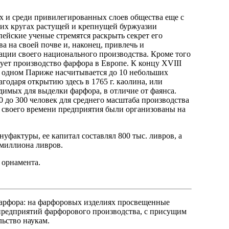
х и среди привилегированных слоев общества еще с
оких кругах растущей и крепнущей буржуазии
опейские ученые стремятся раскрыть секрет его
а на своей почве и, наконец, привлечь и
ации своего национального производства. Кроме того
ует производство фарфора в Европе. К концу XVIII
в одном Париже насчитывается до 10 небольших
агодаря открытию здесь в 1765 г. каолина, или
одимых для выделки фарфора, в отличие от фаянса.
0 до 300 человек для среднего масштаба производства
я своего времени предприятия были организованы на
уфактуры, ее капитал составлял 800 тыс. ливров, а
 миллиона ливров.
 орнамента.
фарфора: на фарфоровых изделиях просвещенные
редприятий фарфорового производства, с присущим
льство наукам.