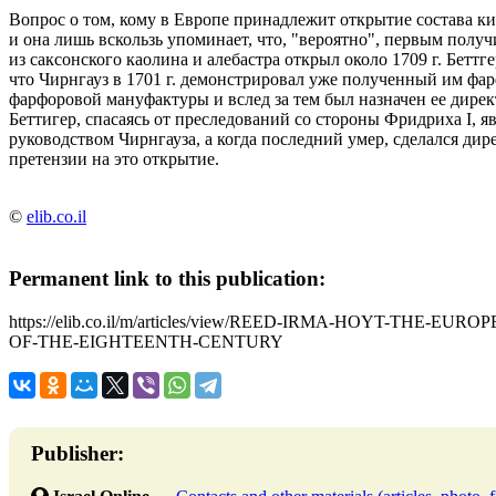
Вопрос о том, кому в Европе принадлежит открытие состава ки
и она лишь вскользь упоминает, что, "вероятно", первым полу
из саксонского каолина и алебастра открыл около 1709 г. Беттге
что Чирнгауз в 1701 г. демонстрировал уже полученный им фарф
фарфоровой мануфактуры и вслед за тем был назначен ее дирек
Беттигер, спасаясь от преследований со стороны Фридриха I, яви
руководством Чирнгауза, а когда последний умер, сделался ди
претензии на это открытие.
©
elib.co.il
Permanent link to this publication:
https://elib.co.il/m/articles/view/REED-IRMA-HOYT-TH
OF-THE-EIGHTEENTH-CENTURY
Publisher: