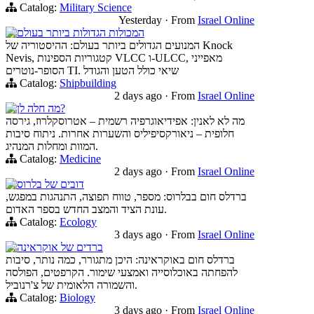
Catalog:
Military Science
Yesterday
·
From
Israel Online
המכולות הגדולות ביותר בעולם
המנועים הגדולים ביותר בעולם: ההיסטוריה של Knock
Nevis, קטגוריות הספינות VLCC ו-ULCC, מאפייני
הסופר-נוטרים TI. שיאי כולל הטען והגודל
Catalog:
Shipbuilding
2 days ago
·
From
Israel Online
מה חלה לן?
מה לא לאנין: אפידיאוגרפיה רשמית – אטרוסקלרוז, גירסה
חלופית – ניאורקסיפיליס והשערות אחרות. ניתוח סיבות
המוות ומחלות המנהיג.
Catalog:
Medicine
2 days ago
·
From
Israel Online
דובים של בלרוס
ברדלס חום בבלרוס: מספר, טווח תפוצה, התנהגות במפגש,
עונת הציד והמצב החדש בספר האדום.
Catalog:
Ecology
3 days ago
·
From
Israel Online
ברדים של אוקראינה
ברדלס חום באוקראינה: היכן מתגורר, כמה נותר, סיבות
להפחתה באוכלוסייה ואמצעי שימור. הקרפטים, הפולסה
והשמורה הלאומית של צ'רנוביל.
Catalog:
Biology
3 days ago
·
From
Israel Online