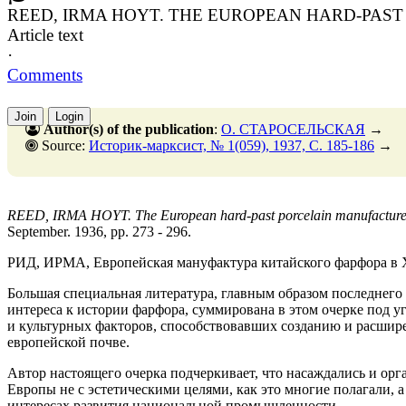
REED, IRMA HOYT. THE EUROPEAN HARD-PAS
Article text
·
Comments
Join
Login
Author(s) of the publication
:
О. СТАРОСЕЛЬСКАЯ
→
Source:
Историк-марксист, № 1(059), 1937, C. 185-186
→
REED, IRMA HOYT. The European hard-past porcelain manufacture of
September. 1936, pp. 273 - 296.
РИД, ИРМА, Европейская мануфактура китайского фарфора в X
Большая специальная литература, главным образом последнего 
интереса к истории фарфора, суммирована в этом очерке под у
и культурных факторов, способствовавших созданию и расшир
европейской почве.
Автор настоящего очерка подчеркивает, что насаждались и ор
Европы не с эстетическими целями, как это многие полагали, 
интересах развития национальной промышленности.