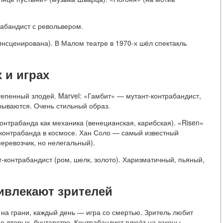
абандист с револьвером.
инсценирована). В Малом театре в 1970-х шёл спектакль
 и играх
епенный злодей. Marvel: «Гамбит» — мутант-контрабандист,
зрываются. Очень стильный образ.
онтрабанда как механика (венецианская, карибская). «Risen»
 контрабанда в космосе. Хан Соло — самый известный
еревозчик, но нелегальный).
контрабандист (ром, шелк, золото). Харизматичный, пьяный,
ивлекают зрителей
 на грани, каждый день — игра со смертью. Зритель любит
о-вторых, бунтарство. Контрабандист плюёт на законы,