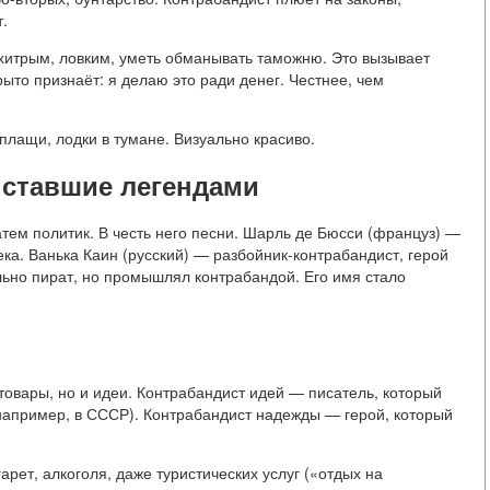
.
 хитрым, ловким, уметь обманывать таможню. Это вызывает
ыто признаёт: я делаю это ради денег. Честнее, чем
 плащи, лодки в тумане. Визуально красиво.
 ставшие легендами
атем политик. В честь него песни. Шарль де Бюсси (француз) —
ека. Ванька Каин (русский) — разбойник-контрабандист, герой
ьно пират, но промышлял контрабандой. Его имя стало
 товары, но и идеи. Контрабандист идей — писатель, который
например, в СССР). Контрабандист надежды — герой, который
арет, алкоголя, даже туристических услуг («отдых на