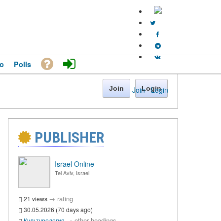
o
Polls
Join
Login
Join
·
Login
PUBLISHER
Israel Online
Tel Aviv, Israel
→
rating
21 views
30.05.2026 (70 days ago)
→
other headings
Культурология