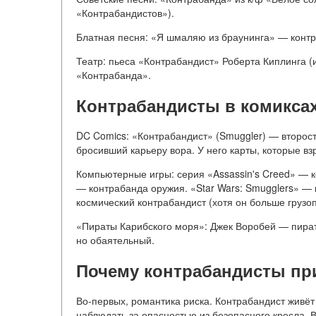
«Контрабандистов»).
Блатная песня: «Я шмаляю из браунинга» — контр
Театр: пьеса «Контрабандист» Роберта Киплинга (
«Контрабанда».
Контрабандисты в комиксах
DC Comics: «Контрабандист» (Smuggler) — второст
бросивший карьеру вора. У него карты, которые в
Компьютерные игры: серия «Assassin's Creed» — к
— контрабанда оружия. «Star Wars: Smugglers» —
космический контрабандист (хотя он больше грузоп
«Пираты Карибского моря»: Джек Воробей — пират-
но обаятельный.
Почему контрабандисты пр
Во-первых, романтика риска. Контрабандист живёт
наблюдать за опасностью из безопасного кресла. В