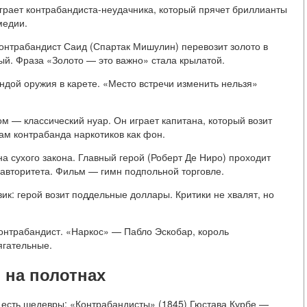
грает контрабандиста-неудачника, который прячет бриллианты
медии.
Контрабандист Саид (Спартак Мишулин) перевозит золото в
ый. Фраза «Золото — это важно» стала крылатой.
ндой оружия в карете. «Место встречи изменить нельзя»
м — классический нуар. Он играет капитана, который возит
там контрабанда наркотиков как фон.
а сухого закона. Главный герой (Роберт Де Ниро) проходит
 авторитета. Фильм — гимн подпольной торговле.
к: герой возит поддельные доллары. Критики не хвалят, но
контрабандист. «Наркос» — Пабло Эскобар, король
ягательные.
 на полотнах
 есть шедевры: «Контрабандисты» (1845) Гюстава Курбе —