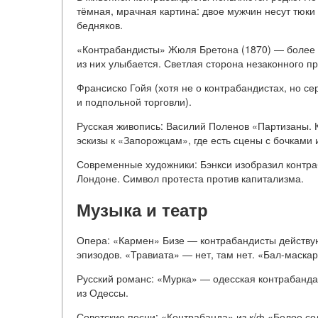
тёмная, мрачная картина: двое мужчин несут тюки
бедняков.
«Контрабандисты» Жюля Бретона (1870) — более и
из них улыбается. Светлая сторона незаконного п
Франсиско Гойя (хотя не о контрабандистах, но с
и подпольной торговли).
Русская живопись: Василий Поленов «Партизаны. 
эскизы к «Запорожцам», где есть сцены с бочками
Современные художники: Бэнкси изобразил контраб
Лондоне. Символ протеста против капитализма.
Музыка и театр
Опера: «Кармен» Бизе — контрабандисты действую
эпизодов. «Травиата» — нет, там нет. «Бал-маска
Русский романс: «Мурка» — одесская контрабанда
из Одессы.
Советские песни: «Контрабанда» из к/ф «Белое со