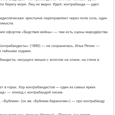
 по берегу моря. Лиц не видно. Идея: контрабанда — удел
диллическая: крестьяне переправляют через поле соль, один
ромысла.
ерия офортов «Бедствия войны» — там есть сцены мародёрства
Контрабандисты» (1890) — не сохранилась. Илья Репин —
 и тайными ходами.
андиста, несущего мешок с золотом на спине, на стене в
т в горах. Хор контрабандистов — один из самых ярких
рад» — эпизод с контрабандой писем.
. «Бублики» (он же «Бублики-бараночки») — про контрабанду
лнце пустыни» (музыка Шварца). «Погоня» (на мотив