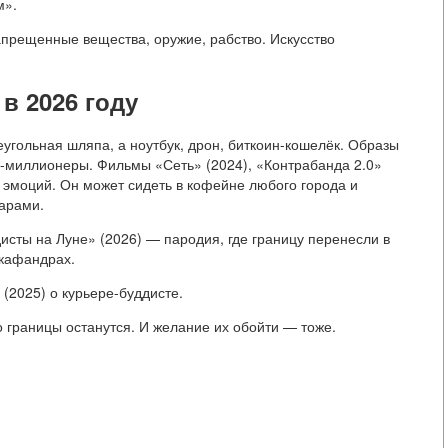
м».
апрещенные вещества, оружие, рабство. Искусство
в 2026 году
еугольная шляпа, а ноутбук, дрон, биткоин-кошелёк. Образы
о-миллионеры. Фильмы «Сеть» (2024), «Контрабанда 2.0»
з эмоций. Он может сидеть в кофейне любого города и
арами.
сты на Луне» (2026) — пародия, где границу перенесли в
скафандрах.
(2025) о курьере-буддисте.
о границы останутся. И желание их обойти — тоже.