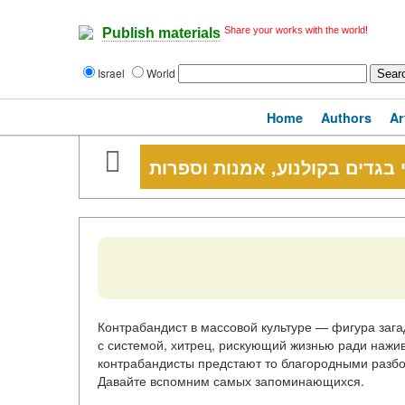
Share your works with the world!
Publish materials
Israel
World
Home
Authors
Ar
 בגדים בקולנוע, אמנות וספרות
Контрабандист в массовой культуре — фигура зага
с системой, хитрец, рискующий жизнью ради наживы
контрабандисты предстают то благородными разбо
Давайте вспомним самых запоминающихся.