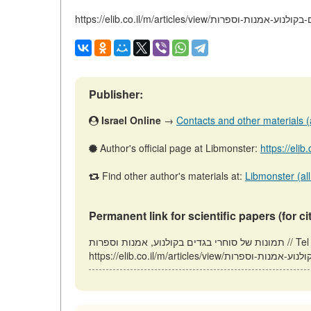
https://elib.co.il/m/articles/view/פרות
Publisher:
Israel Online
→
Contacts and other materials (ar
Author's official page at Libmonster:
https://elib
Find other author's materials at:
Libmonster (all
Permanent link for scientific papers (for ci
תמונות של סוחרי בגדים בקולנוע, אמנות וספרות // Tel Aviv: Israel (ELIB.CO.IL). Updated: 30.05.2026. URL: