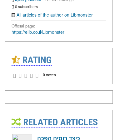
0 subscribers
All articles of the author on Libmonster
Official page:
https://elib.co.il/Libmonster
RATING
0 votes
RELATED ARTICLES
כיצד רוסיה הפכה