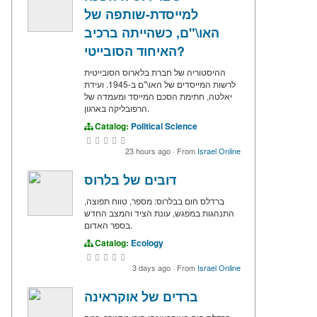
למייסדת-שותפה של
האו\"ם, כשהייתה ברכיב
האיחוד הסובייטי?
ההיסטוריה של חברת בלארוס הסובייטית
לרשות המייסדים של האו\"ם ב-1945. ועידת
יאלטה, חתימת הסכם המייסד ומעמדה של
הרפובליקה בארגון.
Catalog:
Political Science
23 hours ago
·
From
Israel Online
דובים של בלרוס
ברדלס חום בבלרוס: מספר, טווח תפוצה,
התנהגות במפגש, עונת הציד והמצב החדש
בספר האדום.
Catalog:
Ecology
3 days ago
·
From
Israel Online
ברדים של אוקראינה