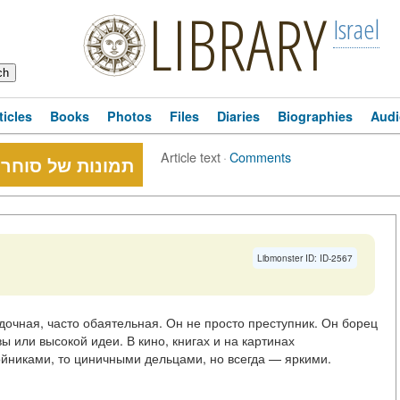
LIBRARY
Israel
ticles
Books
Photos
Files
Diaries
Biographies
Audi
Article text
·
Comments
תמונות של סוחרי
Libmonster ID: ID-2567
дочная, часто обаятельная. Он не просто преступник. Он борец
 или высокой идеи. В кино, книгах и на картинах
йниками, то циничными дельцами, но всегда — яркими.