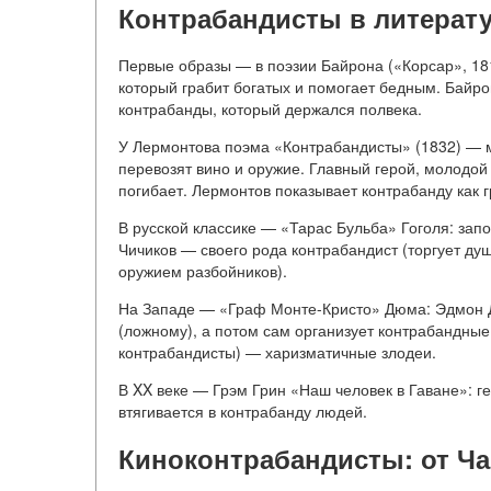
Контрабандисты в литерату
Первые образы — в поэзии Байрона («Корсар», 18
который грабит богатых и помогает бедным. Байро
контрабанды, который держался полвека.
У Лермонтова поэма «Контрабандисты» (1832) — м
перевозят вино и оружие. Главный герой, молодой
погибает. Лермонтов показывает контрабанду как г
В русской классике — «Тарас Бульба» Гоголя: зап
Чичиков — своего рода контрабандист (торгует ду
оружием разбойников).
На Западе — «Граф Монте-Кристо» Дюма: Эдмон Д
(ложному), а потом сам организует контрабандные
контрабандисты) — харизматичные злодеи.
В XX веке — Грэм Грин «Наш человек в Гаване»: г
втягивается в контрабанду людей.
Киноконтрабандисты: от Ч