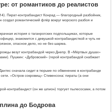
ре: от романтиков до реалистов
14). Пират-контрабандист Конрад — благородный разбойник,
н создал романтический флёр вокруг морского разбоя и
рачная история о таганрогских подпольщиках, которые
 офицер, знакомится с девушкой-контрабандисткой и чуть не
рязное, опасное дело, но не без шарма.
орожцы везут контрабандой через Днепр. В «Мёртвых душах»
шами). Пушкин: «Дубровский» (герой контрабандой снабжает
антес сначала сидит в тюрьме по обвинению в контрабанде
 сети. «Остров сокровищ» Стивенсона: пираты (а они
ерой-контрабандист (он же шпион) торгует пылесосами, а потом
аплина до Бодрова