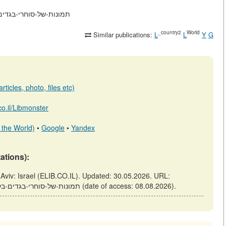
תמונות-של-סוחרי-בגדים-בקולנוע-אמנות-וס
_country2
World
Similar publications:
L
L
Y
G
ticles, photo, files etc)
.co.il/Libmonster
 the World)
•
Google
•
Yandex
tations):
https://elib.co.il/m/articles/view/תמונות-של-סוחרי-בגדים-בקולנוע-אמנות-וספרות (date of access: 08.08.2026).