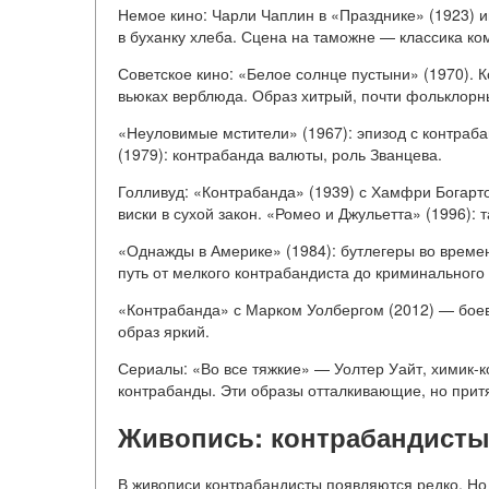
Немое кино: Чарли Чаплин в «Празднике» (1923) и
в буханку хлеба. Сцена на таможне — классика ко
Советское кино: «Белое солнце пустыни» (1970). 
вьюках верблюда. Образ хитрый, почти фольклорн
«Неуловимые мстители» (1967): эпизод с контраба
(1979): контрабанда валюты, роль Званцева.
Голливуд: «Контрабанда» (1939) с Хамфри Богарто
виски в сухой закон. «Ромео и Джульетта» (1996): 
«Однажды в Америке» (1984): бутлегеры во времен
путь от мелкого контрабандиста до криминального
«Контрабанда» с Марком Уолбергом (2012) — боеви
образ яркий.
Сериалы: «Во все тяжкие» — Уолтер Уайт, химик-
контрабанды. Эти образы отталкивающие, но прит
Живопись: контрабандисты
В живописи контрабандисты появляются редко. Но