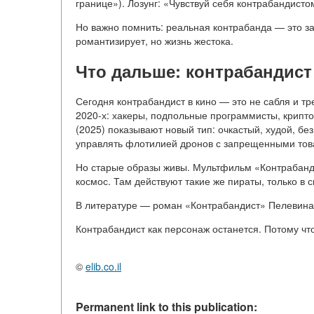
границе»). Лозунг: «Чувствуй себя контрабандисто
Но важно помнить: реальная контрабанда — это з
романтизирует, но жизнь жестока.
Что дальше: контрабандист 
Сегодня контрабандист в кино — это не сабля и тр
2020-х: хакеры, подпольные программисты, крипт
(2025) показывают новый тип: очкастый, худой, бе
управлять флотилией дронов с запрещенными тов
Но старые образы живы. Мультфильм «Контрабанди
космос. Там действуют такие же пираты, только в 
В литературе — роман «Контрабандист» Пелевина 
Контрабандист как персонаж останется. Потому чт
©
elib.co.il
Permanent link to this publication: