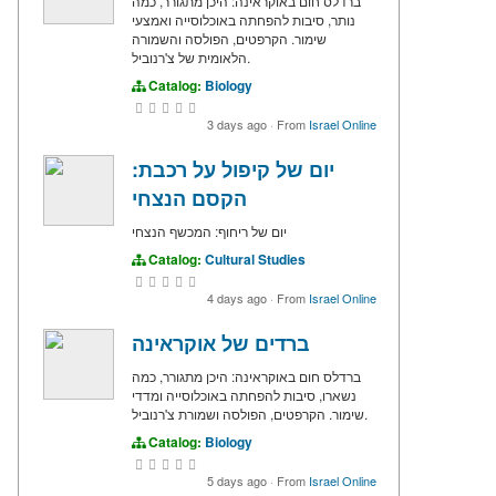
ברדלס חום באוקראינה: היכן מתגורר, כמה
נותר, סיבות להפחתה באוכלוסייה ואמצעי
שימור. הקרפטים, הפולסה והשמורה
הלאומית של צ'רנוביל.
Catalog:
Biology
3 days ago
·
From
Israel Online
יום של קיפול על רכבת:
הקסם הנצחי
יום של ריחוף: המכשף הנצחי
Catalog:
Cultural Studies
4 days ago
·
From
Israel Online
ברדים של אוקראינה
ברדלס חום באוקראינה: היכן מתגורר, כמה
נשארו, סיבות להפחתה באוכלוסייה ומדדי
שימור. הקרפטים, הפולסה ושמורת צ'רנוביל.
Catalog:
Biology
5 days ago
·
From
Israel Online