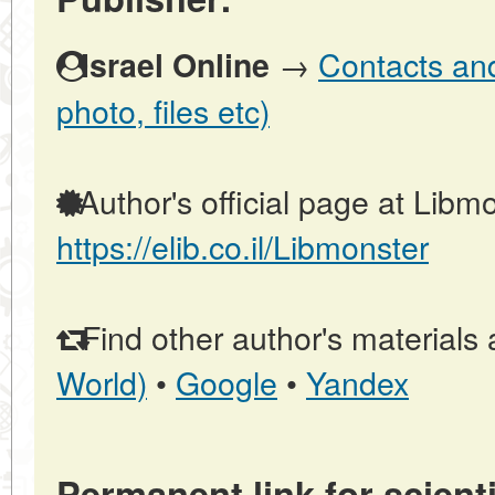
→
Contacts and 
Israel Online
photo, files etc)
Author's official page at Libmo
https://elib.co.il/Libmonster
Find other author's materials 
World)
•
Google
•
Yandex
Permanent link for scienti