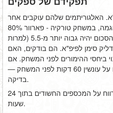
תפקידם של ספקים
. האלגוריתמים שלהם עוקבים אחר
המכספים 'המוזרים'. לדוגמה, במשחק טורקיה - פארוור 80%
מההמרות על כך שהסכום יהיה גבוה יותר מ-5.5 (למרות
יק סימן לפיפ"א. הם בודקים, האם
וי ביחסי ההימורים לפני המשחק. אם
יש ירידה חדה ביחסי ההימורים על עונשין 60 דקות לפני המשחק —
בדיקה.
ב-2026, ספקים יוחייבו לדווח על המכספים החשודים בתוך 24
שעות.