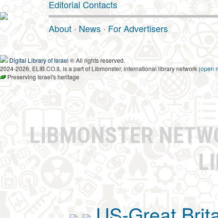
Editorial Contacts
About
·
News
·
For Advertisers
Digital Library of Israel
® All rights reserved.
2024-2026, ELIB.CO.IL is a part of Libmonster, international library network (
open 
Preserving Israel's heritage
LIBMONSTER NET
L
US-Great Brit