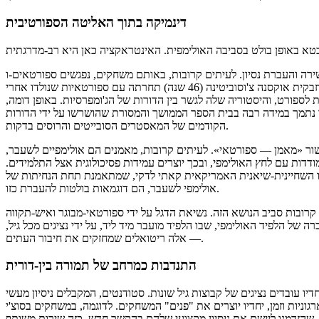
דינמיקה בתוך האליטה הספורטיבית
העברת נסיון. לעיתים קרובות, באותם משחקים, נפגשים ספורטאים-וeterנים ומתחרים צעירים, שכשהיו ילדים, ראו בהם
אבות-טוב. לדוגמה, באולימפיאדת טוקיו 2021, הג'ומפרסית האוזבקית אוקסנה צ'וסוביטינה (46 שנה) תחרתה עם ספורטאיות שנולדו אחרי
לספורט, והיסטוריה שלה לגשר בין הדורות של הג'ומפרסיות. באופן דומה,
 של הפולשת הרוסית סופיה וליאדה ב-2016 בריו נתמך במידה רבה בבית הספר הממושך והמסורת שהושרשו על ידי הדורות
הקודמים של המאסטרים הסובייטים והרוסים בדקות.
שור «מאמן — ספורטאי». לעיתים קרובות, מאמנים הם אולימפיים לשעבר,
ודדות עם לחץ האולימפי, ובכך יוצרים עמידות פסיכולוגית אצל התלמידים.
 או השחיינית-שיאנית האמריקאית קאתי לדקי, שמתאמנת תחת הנחיתות של
אולימפי לשעבר, הם דוגמאות בולטות להעברת כזו.
קרובות סביב הנושא הזה. נשיאת הדגל על ידי ספורטאי-מבוגר ואיש-תקווה
ן הרוסי בטקס הסיום של טוקיו-2021) או ההעברה של הלפיד האולימפי, שבו הלפיד מועבר מיד ליד, על ידי נציגים מכל גיל,
— אלה ריטואלים שמחזקים את חיבור העתים.
התנדבות כמרחב של תמורה בין-דורית
ו עובדים נציגים של קבוצות גיל שונות. סטודנטים, המקבלים ניסיון מעשי
ארגוניות וזמן, יחדיו יוצרים את "פנים" המשחקים. לדוגמה, במשחקים בסוצ'י
בוגר, שהזדמנו ליישם את ניסיון מקצועי שלהם בהקשר חדש. כזה שירות משותף