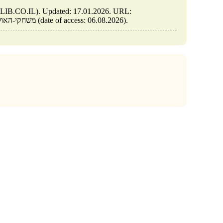
https://elib.co.il/m/articles/view/משחקי-האולימפיאדה-והאינטראקציה-בין-הדורות (date of access: 06.08.2026).