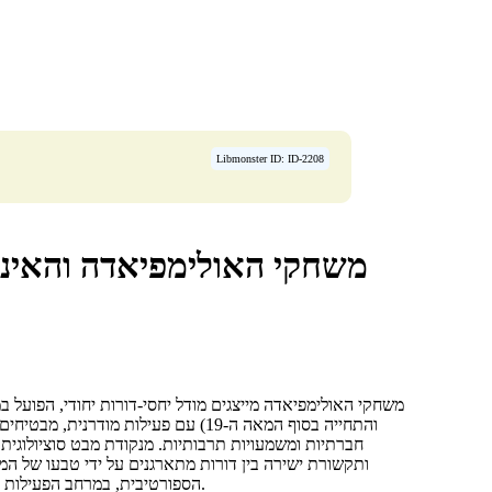
Libmonster ID: ID-2208
משחקי האולימפיאדה והאינט
משחקי האולימפיאדה מייצגים מודל יחסי-דורות יחודי, הפועל 
והתחייה בסוף המאה ה-19) עם פעילות 
חברתיות ומשמעויות תרבותיות. מנקודת מבט סוציולוגית
ותקשורת ישירה בין דורות מתארגנים על ידי טבעו של ה
הספורטיבית, במרחב הפעילות המתנדבת ובקהל העולמי של המעריצים, המאחד את המשפחות לצד המסך.