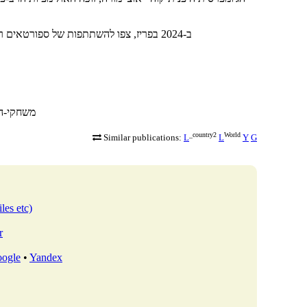
ב-2024 בפריז, צפו להשתתפות של ספורטאים רבים שהוריהם גם היו אולימפיים, כמו בנו של המשחקן המפורסם מייקל פלפ
/articles/view
_country2
World
Similar publications:
L
L
Y
G
les etc)
r
ogle
•
Yandex