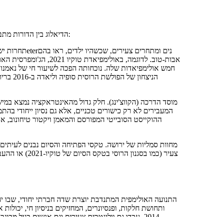
הדיאלוג בין הדורות מתבטא באופן בולט בסביבה האולימפית. האינטראקציה כאן היא רב-מדרגתית:
תחרות ישירה ו
חמש אולימפיאדות שלה. נוכחותה הפכה לשיעור חי של נאמנות 
הניצחון
מוסד הדרכה (הקווצ'ינג). חלק גדול מהאינטראקציה נמצא במי
המעבירים לא רק כישורים טכניים, אלא גם נסיון ייחודי בהתמ
ההוקייסט הסובייטי המפורסם והמאמן ויקטור טיחונוב,
מחוות סמליות של ירושה. טקסי הפתיחה והסיום נבנים לעיתים 
צעיר (כמו בסגנו
התנועה האולימפית המתנדבת יוצרת שדה חברתי יחודי, שבו יחדי
ותחושת חלקות, ופנסיונרים, המחזיקים בניסיון חי, יכולות 
2014, עבדו גם וולונטרים צעירים וגם אנשים בגיל מ