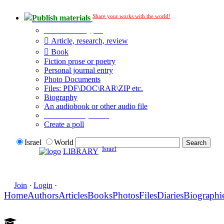
Share your works with the world!
Publish materials
Publication type?
Article, research, review
Book
Fiction prose or poetry
Personal journal entry
Photo Documents
Files: PDF\DOC\RAR\ZIP etc.
Biography
An audiobook or other audio file
Additional options:
Create a poll
Israel
World
Israel
LIBRARY
Join
·
Login
·
Home
Authors
Articles
Books
Photos
Files
Diaries
Biographi