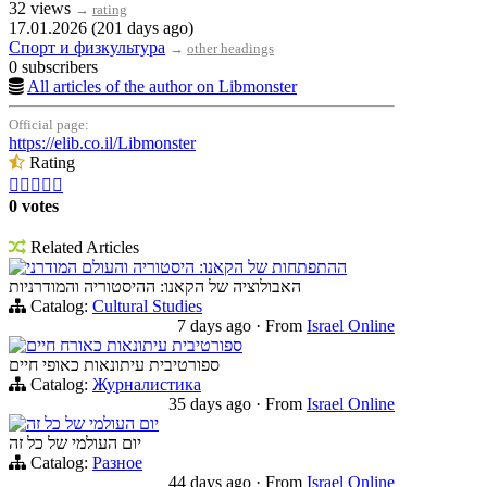
32 views
→
rating
17.01.2026 (201 days ago)
Спорт и физкультура
→
other headings
0 subscribers
All articles of the author on Libmonster
Official page:
https://elib.co.il/Libmonster
Rating





0 votes
Related Articles
ההתפתחות של הקאנו: היסטוריה והעולם המודרני
האבולוציה של הקאנו: ההיסטוריה והמודרניות
Catalog:
Cultural Studies
7 days ago
·
From
Israel Online
ספורטיבית עיתונאות כאורח חיים
ספורטיבית עיתונאות כאופי חיים
Catalog:
Журналистика
35 days ago
·
From
Israel Online
יום העולמי של כל זה
יום העולמי של כל זה
Catalog:
Разное
44 days ago
·
From
Israel Online