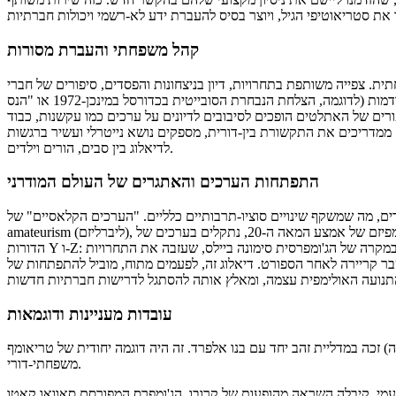
קהל משפחתי והעברת מסורות
צפייה משותפת בתחרויות, דיון בניצחונות והפסדים, סיפורים של חברי
המשפחה המבוגרים על זכרונותיהם של המשחקים בשנים הקודמות (לדוגמה, הצלחת הנבחרת הסובייטית בכדורסל במינכן-1972 או "הנס
מעות. סיפורים של האתלטים הופכים לסיבובים לדיונים על ערכים כמו עקשנות, כבוד
ממדריכים את התקשורת בין-דורית, מספקים נושא נייטרלי ועשיר ברגשות
לדיאלוג בין סבים, הורים וילדים.
התפתחות הערכים והאתגרים של העולם המודרני
ודים, מה שמשקף שינויים סוציו-תרבותיים כלליים. "הערכים הקלאסיים" של
amateurism (ליברליזם), דיסציפלינה קשה וחסד-כלפי-המאמן, המאפיינים את האולימפיזם של אמצע המאה ה-20, נתקלים בערכים של
הדורות Y ו-Z: הפרטנרות, תשומת-לב לבריאות הנפש של הספורטאים (כמו במקרה של הג'ומפרסית סימונה ביילס, שעזבה את התחרויות
ללות ומשבר קריירה לאחר הספורט. דיאלוג זה, לפעמים מתוח, מוביל להתפתחות של
עובדות מעניינות ודוגמאות
ם בלונדון 1908, היריין השוודי אוסקר סוואן (60 שנה) זכה במדליית זהב יחד עם בנו אלפרד. זה היה דוגמה יחודית של טריאומף
משפחתי-דורי.
-פעמי, קיבלה השראה מהופעות של קרובו, הג'ומפרס המפורסם סאוואו קאטו