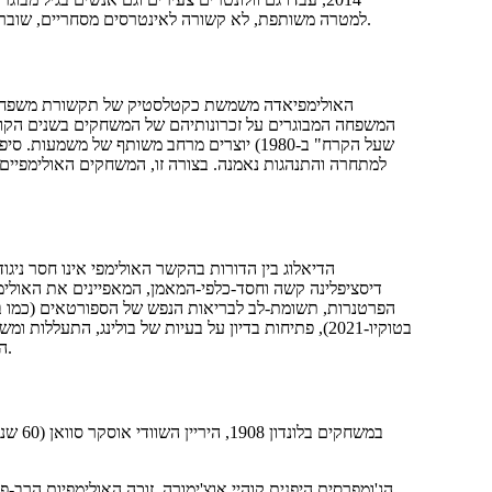
למטרה משותפת, לא קשורה לאינטרסים מסחריים, שובר את סטריאוטיפי הגיל, ויוצר בסיס להעברת ידע לא-רשמי ויכולות חברתיות.
האולימפיאדה משמשת כקטלסטיק של תקשורת משפחתית. 
שעל הקרח" ב-1980) יוצרים מרחב משותף של מש
למתחרה והתנהגות נאמנה. בצורה זו, המשחקים האולימפיים 
הדיאלוג בין הדורות בהקשר האולימפי אינו חסר ניג
בטוקיו-2021), פתיחות בדיון על בעיות של בולינג, התע
התנועה האולימפית עצמה, ומאלץ אותה להסתגל לדרישות חברתיות חדשות.
במשחקי
הג'ומפרסית היפנית קוהיי אוצ'ימורה, זוכה האולימפיות הרב