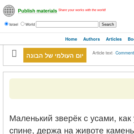
Share your works with the world!
Publish materials
Israel
World
Home
Authors
Articles
Bo
Article text
·
Comment
יום העולמי של הבונה
Маленький зверёк с усами, как
спине, держа на животе камень