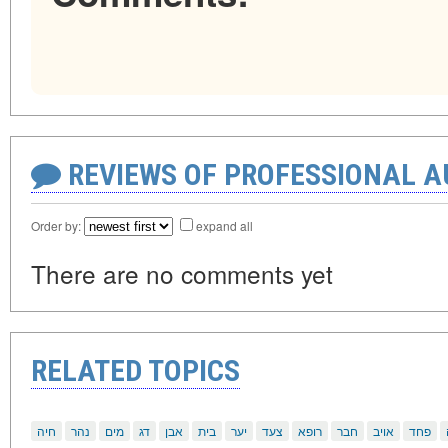
REVIEWS OF PROFESSIONAL 
Order by:
expand all
There are no comments yet
RELATED TOPICS
פחד
אויב
חבר
רופא
צעד
יער
בית
אבן
דג
מים
נהר
חיה