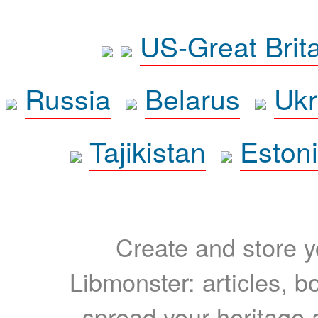
US-Great Brit
Russia
Belarus
Ukr
Tajikistan
Eston
Create and store yo
Libmonster: articles, b
spread your heritage a