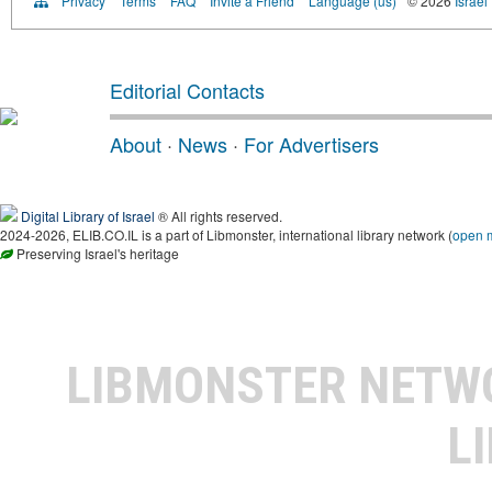
Privacy
Terms
FAQ
Invite a Friend
Language (us)
© 2026
Israel
Editorial Contacts
About
·
News
·
For Advertisers
Digital Library of Israel
® All rights reserved.
2024-2026, ELIB.CO.IL is a part of Libmonster, international library network (
open 
Preserving Israel's heritage
LIBMONSTER NET
L