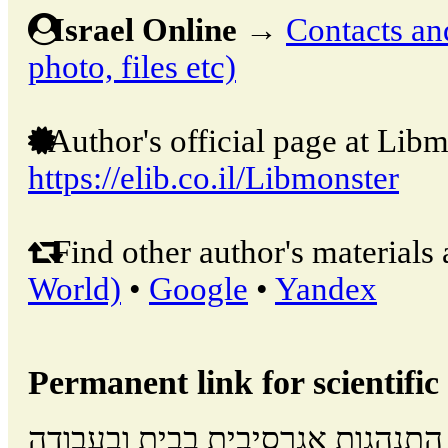
Israel Online
→
Contacts and
photo, files etc)
Author's official page at Libm
https://elib.co.il/Libmonster
Find other author's materials 
World)
•
Google
•
Yandex
Permanent link for scientific 
התנהגות אגרסיבית בבית ובעבודה // Tel Aviv: Israel