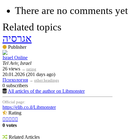
There are no comments yet
Related topics
אגרסיה
Publisher
Israel Online
Tel Aviv, Israel
26 views
→
rating
20.01.2026 (201 days ago)
Психология
→
other headings
0 subscribers
All articles of the author on Libmonster
Official page:
https://elib.co.il/Libmonster
Rating





0 votes
Related Articles