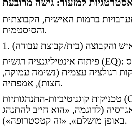
סטרטגיות למזעור: גישה מרובעת
רבויות ברמות האישית, הקבוצתית
והסיסטמית.
פיתוח אינטיליגנציה רגשית (EQ): לימוד זיהוי טריגרים של כעס
ות רגולציה עצמית (נשימה עמוקה,
חצות), אמפתיה.
טכניקות קוגניטיביות-התנהגותיות (CBT): זיהוי ותיקון של אמונות
גרסיה (לדוגמה, «הוא חייב להתנהג
באופן מושלם», «זה קטסטרופה»).