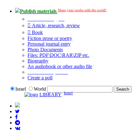
Share your works with the world!
Publish materials
Publication type?
Article, research, review
Book
Fiction prose or poetry
Personal journal entry
Photo Documents
Files: PDF\DOC\RAR\ZIP etc.
Biography
An audiobook or other audio file
Additional options:
Create a poll
Israel
World
Israel
LIBRARY