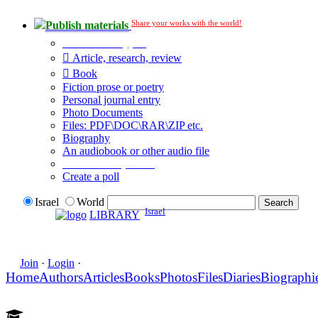
Share your works with the world!
Publish materials
Publication type?
Article, research, review
Book
Fiction prose or poetry
Personal journal entry
Photo Documents
Files: PDF\DOC\RAR\ZIP etc.
Biography
An audiobook or other audio file
Additional options:
Create a poll
Israel
World
Israel
LIBRARY
Join
·
Login
·
Home
Authors
Articles
Books
Photos
Files
Diaries
Biographi