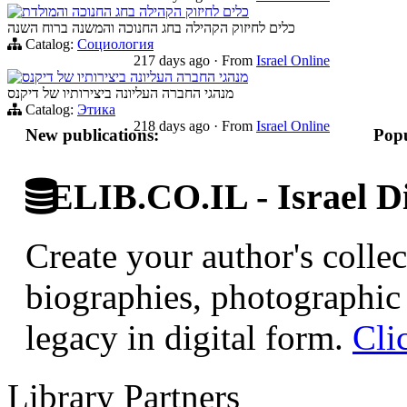
כלים לחיזוק הקהילה בחג החנוכה והמולדת
כלים לחיזוק הקהילה בחג החנוכה והמשנה ברוח השנה
Catalog:
Социология
217 days ago
·
From
Israel Online
מנהגי החברה העליונה ביצירותיו של דיקנס
מנהגי החברה העליונה ביצירותיו של דיקנס
Catalog:
Этика
218 days ago
·
From
Israel Online
New publications:
Popu
ELIB.CO.IL - Israel Di
Create your author's collec
biographies, photographic 
legacy in digital form.
Cli
Library Partners