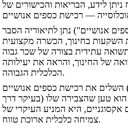
ניתן לידע, הבריאות והכישורים של
, "רכישת כספים אנושיים") נתן לתיאוריה הסבר
ת השקעות בחינוך, הכשרה מקצועית
שואה עתידית בצורה של שכר גבוה
אה של החינוך, והראה את יעילותה
הכלכלית הגבוהה.
וברט לוקאס (שנות ה-80) השלים את רכישת כספים אנושיים
הוא טען שהצבירה שלו (בעיקר דרך
 אקסוגניים, היא המניע העיקרי של
צמיחה כלכלית ארוכת טווח.