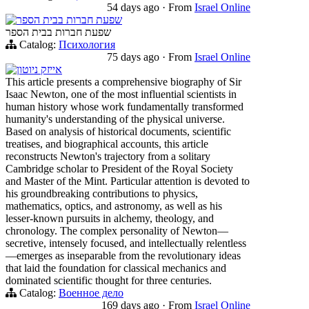
54 days ago
·
From
Israel Online
שפעת חברות בבית הספר
שפעת חברות בבית הספר
Catalog:
Психология
75 days ago
·
From
Israel Online
אייזק ניוטון
This article presents a comprehensive biography of Sir
Isaac Newton, one of the most influential scientists in
human history whose work fundamentally transformed
humanity's understanding of the physical universe.
Based on analysis of historical documents, scientific
treatises, and biographical accounts, this article
reconstructs Newton's trajectory from a solitary
Cambridge scholar to President of the Royal Society
and Master of the Mint. Particular attention is devoted to
his groundbreaking contributions to physics,
mathematics, optics, and astronomy, as well as his
lesser-known pursuits in alchemy, theology, and
chronology. The complex personality of Newton—
secretive, intensely focused, and intellectually relentless
—emerges as inseparable from the revolutionary ideas
that laid the foundation for classical mechanics and
dominated scientific thought for three centuries.
Catalog:
Военное дело
169 days ago
·
From
Israel Online