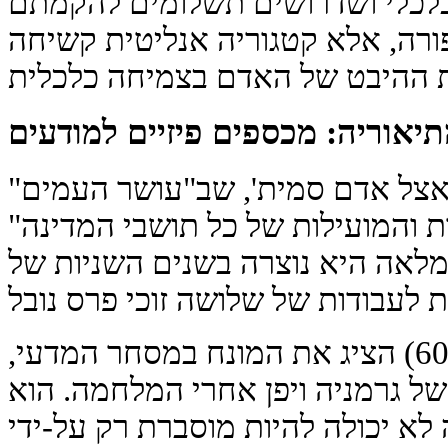
לכלי ושדרושים תשלומים להקמתם
רה, אלא קטגוריה אנליטית קשיחה
אוריה: מכספים פיזיים למודעים
א אצל אדם סמית', שב"עושר העמים"
כשות והמועילות של כל תושבי המדינה"
מלאה היא נוצרה בשנים השניות של
תיאודור שולץ (שנות ה-60) הציג את המונח במסחר המדעי,
ל גרמניה ויפן אחרי המלחמה. הוא
 יכולה להיות מוסברת רק על-ידי