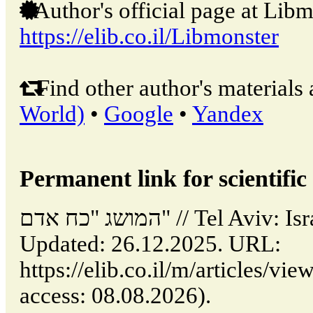
Author's official page at Libm
https://elib.co.il/Libmonster
Find other author's materials 
World)
•
Google
•
Yandex
Permanent link for scientific 
המושג "כח אדם" // Tel Aviv: Israel (ELIB.CO.IL).
Updated: 26.12.2025. URL:
https://elib.co.il/m/articles/vi/המושג-כח-אדם (date of
access: 08.08.2026).