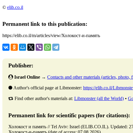
©
elib.co.il
Permanent link to this publication:
https://elib.co.il/m/articles/view/Холокост-и-память
Publisher:
Israel Online
→
Contacts and other materials (articles, photo, fi
Author's official page at Libmonster:
https://elib.co.il/Libmonste
Find other author's materials at:
Libmonster (all the World)
•
Go
Permanent link for scientific papers (for citations):
Холокост и память // Tel Aviv: Israel (ELIB.CO.IL). Updated: 27.0
Холокост-и-память (date of access: 07.08.2026).