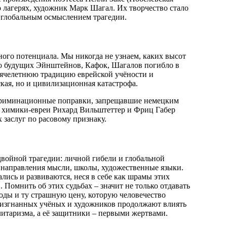
 лагерях, художник Марк Шагал. Их творчество стало
 глобальным осмыслением трагедии.
ного потенциала. Мы никогда не узнаем, каких высот
лько будущих Эйнштейнов, Кафок, Шагалов погибло в
сячелетнюю традицию еврейской учёности и
ская, но и цивилизационная катастрофа.
криминационные поправки, запрещавшие немецким
и, химики-евреи Рихард Вильштеттер и Фриц Габер
 заслуг по расовому признаку.
 двойной трагедии: личной гибели и глобальной
е направления мысли, школы, художественные языки.
лись и развиваются, неся в себе как шрамы этих
. Помнить об этих судьбах – значит не только отдавать
боды и ту страшную цену, которую человечество
и изгнанных учёных и художников продолжают влиять
алитаризма, а её защитники – первыми жертвами.