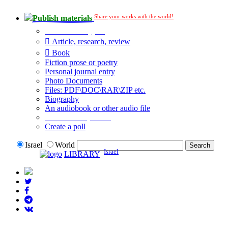
Share your works with the world!
Publish materials
Publication type?
Article, research, review
Book
Fiction prose or poetry
Personal journal entry
Photo Documents
Files: PDF\DOC\RAR\ZIP etc.
Biography
An audiobook or other audio file
Additional options:
Create a poll
Israel
World
Israel
LIBRARY