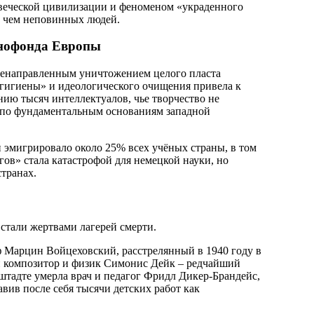
веческой цивилизации и феноменом «украденного
в чем неповинных людей.
енофонда Европы
еленаправленным уничтожением целого пласта
 гигиены» и идеологического очищения привела к
ию тысяч интеллектуалов, чье творчество не
р по фундаментальным основаниям западной
и эмигрировало около 25% всех учёных страны, в том
ов» стала катастрофой для немецкой науки, но
транах.
стали жертвами лагерей смерти.
 Марцин Войцеховский, расстрелянный в 1940 году в
 композитор и физик Симонис Дейк – редчайший
штадте умерла врач и педагог Фридл Дикер-Брандейс,
авив после себя тысячи детских работ как