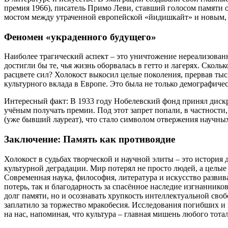
премия 1966), писатель Примо Леви, ставший голосом памяти о
мостом между утраченной европейской «йидишкайт» и новым,
Феномен «украденного будущего»
Наиболее трагический аспект – это уничтожение нереализован
достигли бы те, чья жизнь оборвалась в гетто и лагерях. Ско
расцвете сил? Холокост выкосил целые поколения, прервав ты
культурного вклада в Европе. Это была не только демографиче
Интересный факт: В 1933 году Нобелевский фонд принял дис
учёным получать премии. Под этот запрет попали, в частност
(уже бывший лауреат), что стало символом отвержения научных
Заключение: Память как противоядие
Холокост в судьбах творческой и научной элиты – это история
культурной деградации. Мир потерял не просто людей, а целы
Современная наука, философия, литература и искусство развива
потерь, так и благодарность за спасённое наследие изгнанников
долг памяти, но и осознавать хрупкость интеллектуальной сво
заплатило за торжество мракобесия. Исследования погибших 
на нас, напоминая, что культура – главная мишень любого тот