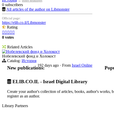
История
→
other headings
0 subscribers
All articles of the author on Libmonster
Official page:
https://elib.co.il/Libmonster
Rating





0 votes
Related Articles
Нобелевский фонд и Холокост
Нобелевский фонд и Холокост
Catalog:
История
192 days ago
·
From
Israel Online
New publications:
Popu
ELIB.CO.IL - Israel Digital Library
Create your author's collection of articles, books, author's works,
register as an author.
Library Partners