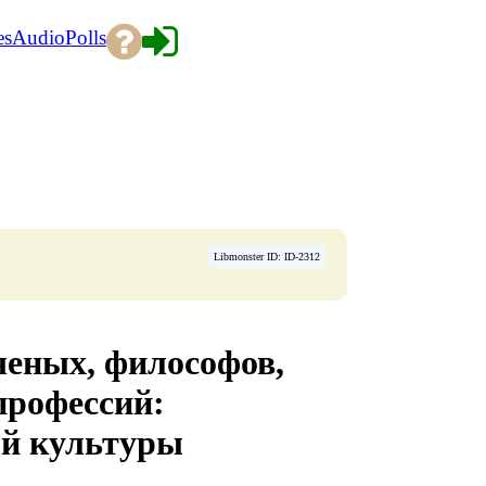
es
Audio
Polls
Libmonster ID: ID-2312
ченых, философов,
профессий:
ой культуры