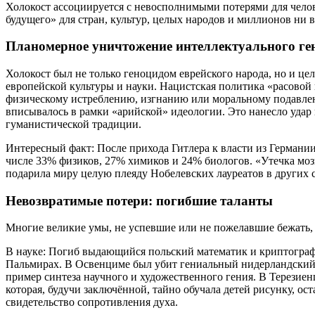
Холокост ассоциируется с невосполнимыми потерями для чело
будущего» для стран, культур, целых народов и миллионов ни 
Планомерное уничтожение интеллектуального г
Холокост был не только геноцидом еврейского народа, но и ц
европейской культуры и науки. Нацистская политика «расовой
физическому истреблению, изгнанию или моральному подавлен
вписывалось в рамки «арийской» идеологии. Это нанесло уда
гуманистической традиции.
Интересный факт: После прихода Гитлера к власти из Германи
числе 33% физиков, 27% химиков и 24% биологов. «Утечка мозг
подарила миру целую плеяду Нобелевских лауреатов в других с
Невозвратимые потери: погибшие таланты
Многие великие умы, не успевшие или не пожелавшие бежать, 
В науке: Погиб выдающийся польский математик и криптограф
Пальмирах. В Освенциме был убит гениальный нидерландский
пример синтеза научного и художественного гения. В Терезиен
которая, будучи заключённой, тайно обучала детей рисунку, ост
свидетельство сопротивления духа.