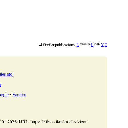
_country2
World
Similar publications:
L
L
Y
G
les etc)
r
ogle
•
Yandex
1.2026. URL: https://elib.co.il/m/articles/view/