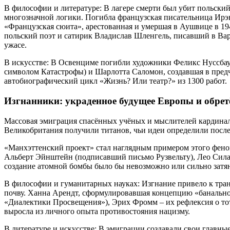
В философии и литературе: В лагере смерти был убит польский
многозначной логики. Погибла французская писательница Ирэ
«Французская сюита», арестованная и умершая в Аушвице в 19
польский поэт и сатирик Владислав Шленгель, писавший в Ва
ужасе.
В искусстве: В Освенциме погибли художники Феликс Нуссбау
символом Катастрофы) и Шарлотта Саломон, создавшая в пре
автобиографический цикл «Жизнь? Или театр?» из 1300 работ.
Изгнанники: украденное будущее Европы и обре
Массовая эмиграция спасённых учёных и мыслителей кардина
Великобритания получили титанов, чьи идеи определили после
«Манхэттенский проект» стал наглядным примером этого фен
Альберт Эйнштейн (подписавший письмо Рузвельту), Лео Силар
создание атомной бомбы было бы невозможно или сильно затян
В философии и гуманитарных науках: Изгнание привело к тра
почву. Ханна Арендт, сформулировавшая концепцию «банально
«Диалектики Просвещения»), Эрих Фромм – их рефлексия о тот
выросла из личного опыта противостояния нацизму.
В литературе и искусстве: В эмиграции создавали свои главны