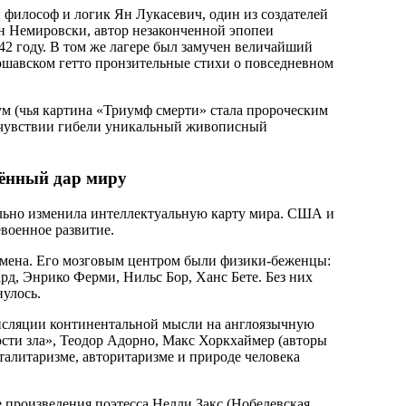
 философ и логик Ян Лукасевич, один из создателей
н Немировски, автор незаконченной эпопеи
42 году. В том же лагере был замучен величайший
ршавском гетто пронзительные стихи о повседневном
м (чья картина «Триумф смерти» стала пророческим
дчувствии гибели уникальный живописный
тённый дар миру
льно изменила интеллектуальную карту мира. США и
военное развитие.
омена. Его мозговым центром были физики-беженцы:
д, Энрико Ферми, Нильс Бор, Ханс Бете. Без них
улось.
нсляции континентальной мысли на англоязычную
сти зла», Теодор Адорно, Макс Хоркхаймер (авторы
алитаризме, авторитаризме и природе человека
е произведения поэтесса Нелли Закс (Нобелевская