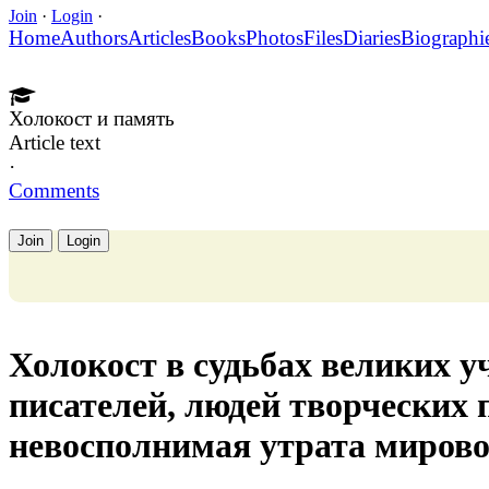
Join
·
Login
·
Home
Authors
Articles
Books
Photos
Files
Diaries
Biographi
Холокост и память
Article text
·
Comments
Join
Login
Холокост в судьбах великих у
писателей, людей творческих 
невосполнимая утрата миров