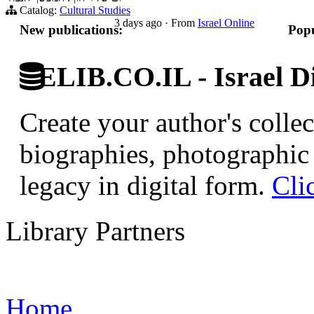
Catalog:
Cultural Studies
3 days ago
·
From
Israel Online
New publications:
Popu
ELIB.CO.IL - Israel Di
Create your author's collec
biographies, photographic 
legacy in digital form.
Cli
Library Partners
Home