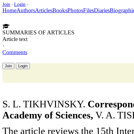
Join
·
Login
·
Home
Authors
Articles
Books
Photos
Files
Diaries
Biographi
SUMMARIES OF ARTICLES
Article text
·
Comments
Join
Login
S. L. TIKHVINSKY.
Correspon
Academy of Sciences,
V. A. TI
The article reviews the 15th Int