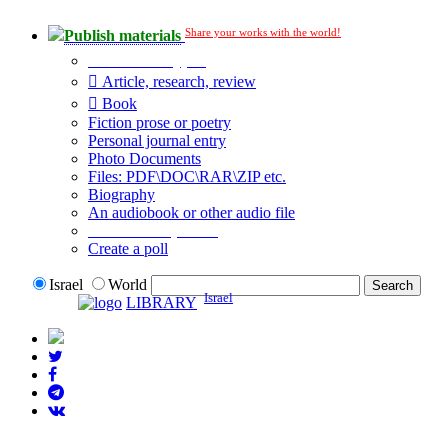
Share your works with the world!
Publish materials
Publication type?
Article, research, review
Book
Fiction prose or poetry
Personal journal entry
Photo Documents
Files: PDF\DOC\RAR\ZIP etc.
Biography
An audiobook or other audio file
Additional options:
Create a poll
Israel
World
Israel
LIBRARY