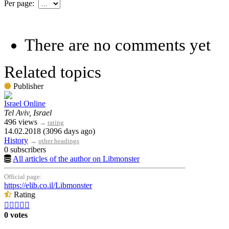
Per page:
There are no comments yet
Related topics
Publisher
Israel Online
Tel Aviv, Israel
496 views
→
rating
14.02.2018 (3096 days ago)
History
→
other headings
0 subscribers
All articles of the author on Libmonster
Official page:
https://elib.co.il/Libmonster
Rating





0 votes