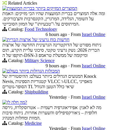
Related Articles
המוצרים המזיקים ביותר בברית המועצות
ומה אלה המוצרים בברית המועצות שהיו הכי מזיקים: האמת
על השומר, הגלידה, המרגרין, הקונסרבות והצ'בורקים.
המיתוסים על \"טבעיות\" של המזון הסובייטי.
Catalog:
Food Technology
6 hours ago
·
From
Israel Online
חדשות כוח גרעיני של ארצות הברית
ניתוח מפורט של הדוקטרינה הגרעינית החדשה של ארצות
הברית 2026: נשק גרעיני טקטי, סיכוני עליית הקרע, תום
תוקפו של ה-DSN-3 ומיקומה של ממשלת טראמפ
Catalog:
Military Science
9 hours ago
·
From
Israel Online
המכולות הגדולות ביותר בעולם
המנועים הגדולים ביותר בעולם: ההיסטוריה של Knock
Nevis, קטגוריות הספינות VLCC ו-ULCC, מאפייני
הסופר-נוטרים TI. שיאי כולל הטען והגודל
Catalog:
Shipbuilding
Yesterday
·
From
Israel Online
מה חלה לן?
מה לא לאנין: אפידיאוגרפיה רשמית – אטרוסקלרוז, גירסה
חלופית – ניאורקסיפיליס והשערות אחרות. ניתוח סיבות
המוות ומחלות המנהיג.
Catalog:
Medicine
Yesterday
·
From
Israel Online