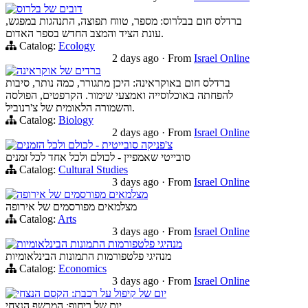
דובים של בלרוס
ברדלס חום בבלרוס: מספר, טווח תפוצה, התנהגות במפגש,
עונת הציד והמצב החדש בספר האדום.
Catalog:
Ecology
2 days ago
·
From
Israel Online
ברדים של אוקראינה
ברדלס חום באוקראינה: היכן מתגורר, כמה נותר, סיבות
להפחתה באוכלוסייה ואמצעי שימור. הקרפטים, הפולסה
והשמורה הלאומית של צ'רנוביל.
Catalog:
Biology
2 days ago
·
From
Israel Online
צ'פניקה סובייטית - לכולם ולכל הזמנים
סובייטי שאמפיין - לכולם ולכל אחד לכל זמנים
Catalog:
Cultural Studies
3 days ago
·
From
Israel Online
מצלמאים מפורסמים של אירופה
מצלמאים מפורסמים של אירופה
Catalog:
Arts
3 days ago
·
From
Israel Online
מנהיגי פלטפורמות התמונות הבינלאומיות
מנהיגי פלטפורמות התמונות הבינלאומיות
Catalog:
Economics
3 days ago
·
From
Israel Online
יום של קיפול על רכבת: הקסם הנצחי
יום של ריחוף: המכשף הנצחי