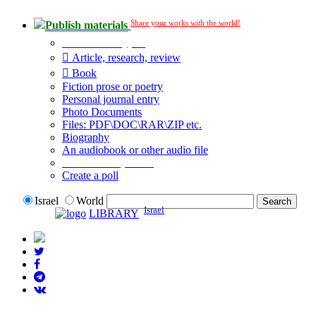
Share your works with the world!
Publish materials
Publication type?
Article, research, review
Book
Fiction prose or poetry
Personal journal entry
Photo Documents
Files: PDF\DOC\RAR\ZIP etc.
Biography
An audiobook or other audio file
Additional options:
Create a poll
Israel
World
Israel
LIBRARY