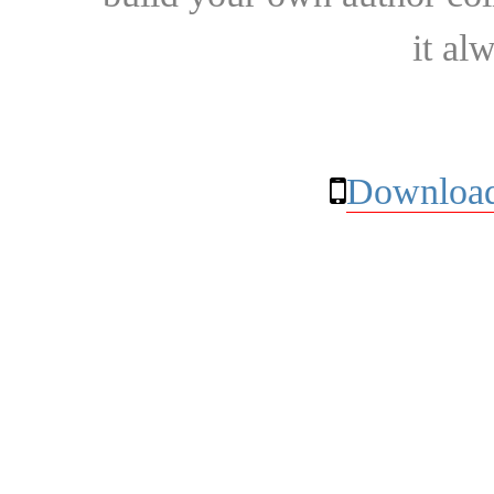
it al
Download