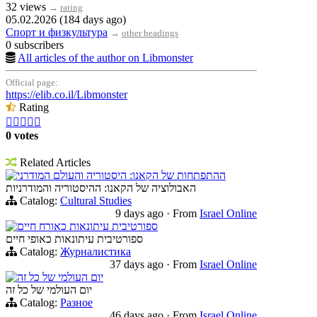
32 views
→
rating
05.02.2026 (184 days ago)
Спорт и физкультура
→
other headings
0 subscribers
All articles of the author on Libmonster
Official page:
https://elib.co.il/Libmonster
Rating





0 votes
Related Articles
ההתפתחות של הקאנו: היסטוריה והעולם המודרני
האבולוציה של הקאנו: ההיסטוריה והמודרניות
Catalog:
Cultural Studies
9 days ago
·
From
Israel Online
ספורטיבית עיתונאות כאורח חיים
ספורטיבית עיתונאות כאופי חיים
Catalog:
Журналистика
37 days ago
·
From
Israel Online
יום העולמי של כל זה
יום העולמי של כל זה
Catalog:
Разное
46 days ago
·
From
Israel Online