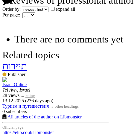
Reviews of professional author
Order by:
expand all
Per page:
There are no comments yet
Related topics
תיירות
Publisher
Israel Online
Tel Aviv, Israel
28 views
→
rating
13.12.2025 (236 days ago)
Туризм и путешествия
→
other headings
0 subscribers
All articles of the author on Libmonster
Official page:
https://elib.co.il/Libmonster