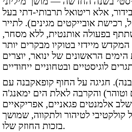
יסטי בשנה החדשה — מושך מיליוני
בידור, אלא ריטואל תרבותי-דתי בעל
 רכישת אובייקטים מגינים). לתייר
תתף בפעולה אותנטית, ללא מסחר,
מקדש מיידזי בטוקיו מבקרים יותר
ת הימים הראשונים של ינואר, יוצרים
אקבנה). חגיגה על החוף קופאקבנה עם
 וטוהר) והקרבה לאלת הים ימאנג'ה
לב אלמנטים פגאניים, אפריקאיים
ל קולקטיבי לטיהור ולתקווה, שמושך
בזכות החוזק שלו.