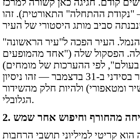
שים קודם. חגיגה כאן קשורה למרכז
 "נקודת ההתחלה" התאורטית). זהו
 הנמל. העיר הפכה ל"עיר הראשונה"
שלה. הפסקול שלה ("אחד מהמופעים
בעולם", לפי ההערכות של מומחים)
מקביל למדיה העולמית. ביקור בסידני ב-31 בדצמבר — זהו ניסיון
יר ומטאפורי) ולהיות חלק מהשידור
הגלובלי.
 בריחה מהחורף וחיפוש אחר שמש