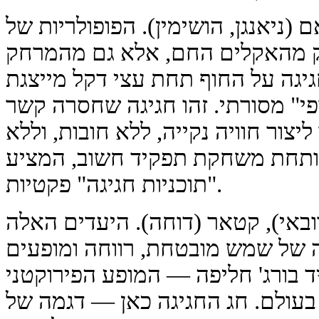
ם (ניאנגן, הושימין). הפופולריות של
ק מהאקלים החם, אלא גם מהמרחק
גיגה על החוף תחת עצי דקל מייצגת
י" מסורתי. זהו חגיגה שחסרה קשר
צור חוויה נקייה, ללא חובות, וללא
פותחת משחקת תפקיד חשוב, המציע
"תוכניות חגיגה" פקטיות.
ובאי), קטאר (דוחה). היעדים האלה
 של שמש מובטחת, רווחה ומופעים
ד בורג' חליפה — המופע הפירוקטני
ר בעולם. חג החגיגה כאן — דגמה של