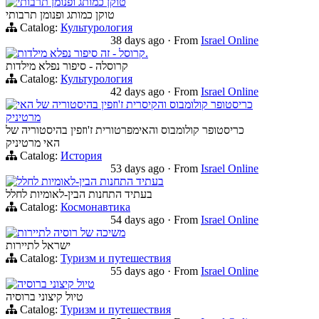
טוקן כמותג ופנומן תרבותי
טוקן כמותג ופנומן תרבותי
Catalog:
Культурология
38 days ago
·
From
Israel Online
קרוסל - זה סיפור נפלא מילדות.
קרוסלה - סיפור נפלא מילדות
Catalog:
Культурология
42 days ago
·
From
Israel Online
כריסטופר קולומבוס והקיסרית ז'וזפין בהיסטוריה של האי
כריסטופר קולומבוס והאימפרטורית ז'וזפין בהיסטוריה של
האי מרטיניק
Catalog:
История
53 days ago
·
From
Israel Online
בעתיד התחנות הבין-לאומיות לחלל
בעתיד התחנות הבין-לאומיות לחלל
Catalog:
Космонавтика
54 days ago
·
From
Israel Online
משיכה של רוסיה לתיירות
ישראל לתיירות
Catalog:
Туризм и путешествия
55 days ago
·
From
Israel Online
טיול קיצוני ברוסיה
טיול קיצוני ברוסיה
Catalog:
Туризм и путешествия