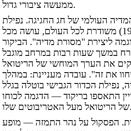
ממעשה ציבורי גדול.
 המדיה העולמי של חג החגיגה. נפילת
הכדור הגבישי (מסורת מאז 1907) משודרת לכל העולם, עושה מכל
גמה ליצירת "מסורת מדיה". הביקור
ח במשך שעות רבות במרחב מוגבל
ים את הערך המוחשי של הריטואל
חוו את זה". עובדה מעניינת: במהלך
 נפילת הכדור הגבישי בוטלה בגלל
ין התאספו בריקוד — הדגמה לכוחו
על האטריבוטים שלו.
דונית. הפסקול על נהר התמזה — מופע