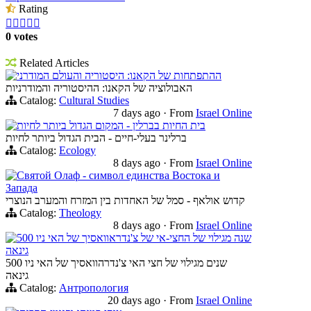
Rating





0 votes
Related Articles
ההתפתחות של הקאנו: היסטוריה והעולם המודרני
האבולוציה של הקאנו: ההיסטוריה והמודרניות
Catalog:
Cultural Studies
7 days ago
·
From
Israel Online
בית החיות בברלין - המקום הגדול ביותר לחיות
ברלינר בעלי-חיים - הבית הגדול ביותר לחיות
Catalog:
Ecology
8 days ago
·
From
Israel Online
Святой Олаф - символ единства Востока и
Запада
קדוש אולאף - סמל של האחדות בין המזרח והמערב הנוצרי
Catalog:
Theology
8 days ago
·
From
Israel Online
500 שנה מגילוי של החצי-אי של צ'נדראוואסיך של האי ניו
גינאה
500 שנים מגילוי של חצי האי צ'נדרהוואסיך של האי ניו
גינאה
Catalog:
Антропология
20 days ago
·
From
Israel Online