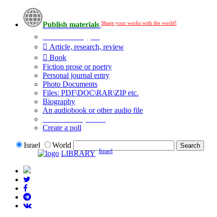
Share your works with the world!
Publish materials
Publication type?
Article, research, review
Book
Fiction prose or poetry
Personal journal entry
Photo Documents
Files: PDF\DOC\RAR\ZIP etc.
Biography
An audiobook or other audio file
Additional options:
Create a poll
Israel
World
Israel
LIBRARY