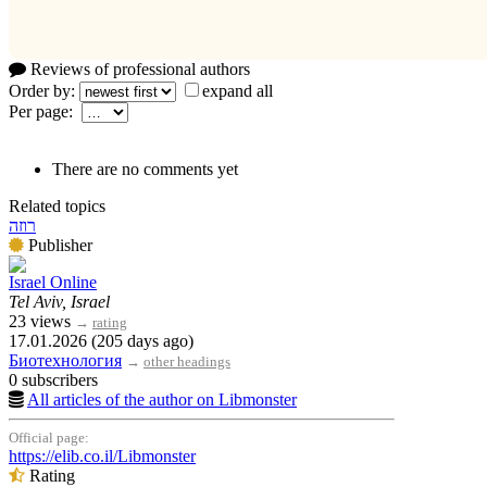
Reviews of professional authors
Order by:
expand all
Per page:
There are no comments yet
Related topics
רוזה
Publisher
Israel Online
Tel Aviv, Israel
23 views
→
rating
17.01.2026 (205 days ago)
Биотехнология
→
other headings
0 subscribers
All articles of the author on Libmonster
Official page:
https://elib.co.il/Libmonster
Rating