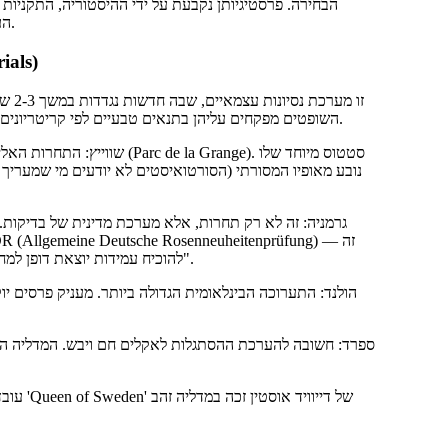
הבחירה. פרסטיגיותן נקבעת על ידי ההיסטוריה, התקניו
העולמי. ההצלחה בתחרויות אלה יכולה להפוך זן לרב-מכר מסחרי באופן מיידי.
1. תחרויות הפר
זו מ
השופטים מפקחים עליהן בתנאים טבעיים לפי קריטריונים קשים. זהו צורה גבוהה של הכרה, כי פרח ראה את עצמו באופן אובייקטיבי.
נובע מאופיו המסורתי (הסורטואיסטים לא יודעים מי שמעריך
להוכיח עמידות יוצאת דופן למחלות (בעיקר לריכוך ולשחורה) וחוסן. עבור הסורטואיסטים זה "אוסקר טכני".
עובדה 