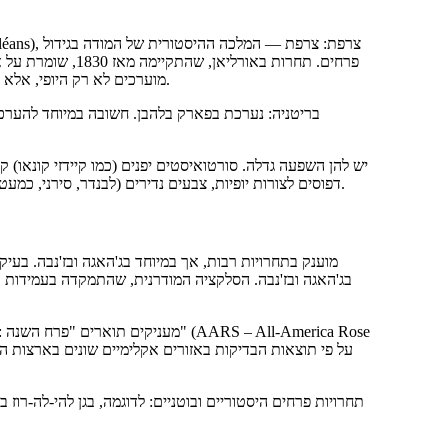
פרחים. תחרות באור
מוערכים לא רק היופי, אלא גם האלגנטיות של הצורה, הצבעוניות המושלמת וה"שרם הצרפתי" האמיתי.
דפוסים לצורות יופיות, צבעים נדירים (לבנדר, סירני, כמעט כחולים) ואיכות מושלמת של הפרח. ניצחון ביפן פותח דלת לשוק האסיאתי.
בג'האגה ובז'נבה. הסלקציה המודרנית, שהתמקדה בעמידות 
תחרויות פרחים היסטוריים ובוטניים: לדוגמה, בגן להי-לה-רו