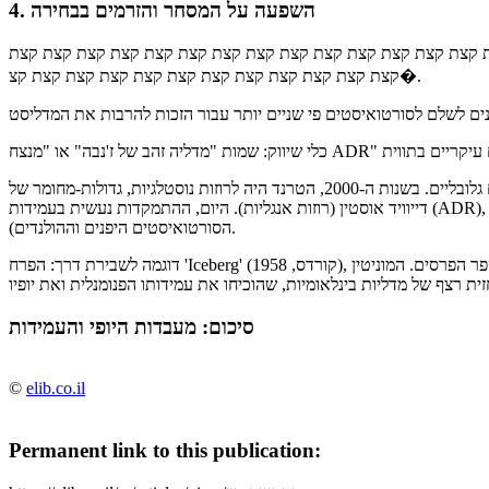
4. השפעה על המסחר והזרמים בבחירה
צת קצת קצת קצת קצת קצת קצת קצת קצת קצת קצת קצת קצת קצת קצת
קצת קצת קצת קצת קצת קצת קצת קצת קצת קצת קצת קצ�.
הגדרת זרמים: דרך הזוכים בתחרויות, ניתן לעקוב אחרי זרמים גלובליים. בשנות ה-2000, הטרנד היה לרוזות נוסטלגיות, גדולות-מחומר של
דייוויד אוסטין (רוזות אנגליות). היום, ההתמקדות נעשית בעמידות (ADR), קומפקטיות לגנים קטנים וצבעים לא רגילים (כמו אצל
הסורטואיסטים היפנים וההולנדים).
דוגמה לשבירת דרך: הפרח 'Iceberg' (קורדס, 1958), למרות שהוא לא חדשות מודרניות, הוא מחזיק בשיא לפי מספר הפרסים. המוניטין
סיכום: מעבדות היופי והעמידות
©
elib.co.il
Permanent link to this publication: