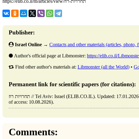
https://elib.co.il/m/articles/view/תחרויות-רוז
Publisher:
Israel Online
→
Contacts and other materials (articles, photo, fi
Author's official page at Libmonster:
https://elib.co.il/Libmonste
Find other author's materials at:
Libmonster (all the World)
•
Go
Permanent link for scientific papers (for citations):
תחרויות רוז // Tel Aviv: Israel (ELIB.CO.IL). Updated: 17.01.2026. URL: https://elib.co.il/m/articles/view/תחרויות-רוז (date
of access: 10.08.2026).
Comments: