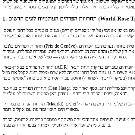
ת של פרוטוקולי השיפוט, המעמד של הפרסים המוענקים וההשפעה על השוק
חים העולמיות לזנים חדשים (World Rose Trials)
ערכת נסיונות עצמאיים, שבה חדשות נגדדות במשך 2-3 שנים באופן אנונימי (על ידי מספרים קודיים) בגנים בוטניים בכל רחבי העולם.
תחרות הפרחים בז'נבה (Prix de Genève), שווייץ: התחרות האליטית ביותר. נערכת בגן הפרחים (Parc de la Grange). סטטוס מיוחד שלו
 את הזן שלהם) וההערכה המורכבת: דקורטיביות, עמידות למחלות, עמידות
לחורף, ריח. המדליה הזהבית של ז'נבה — סמל של איכות גבוהה ביותר.
תחרות הפרחים בבאדן-באדן (ADR), גרמניה: זה לא רק תחרות, אלא מערכת מדינית של בדיקות. הפרחים עוברים בדיקות תחת תנאי
קשים ב-11 גנים בכל רחבי גרמניה ללא שום טיפול כימי. לקבל את סמל ADR (Allgemeine Deutsche Rosenneuheitenprüfung) — זה
תחרות הפרחים בג'האגה (Den Haag), הולנד: התערוכה הבינלאומית הגדולה ביותר. מעניק פרסים יוקרתיים: מדליות זהב, כסף וארד של
ג'האגה, ופרס "הפרח הכי ריחני". ניצחון כאן מבטיח תשומת לב עולמית.
תחרות הפרחים במדריד (Madrid), ספרד: חשובה להערכת ההסתגלות לאקלים חם ויבש. המדליה הזהבית של מדריד נחשבת יקרה ליצרנים
מאזורי הים-תיכון ומדינות עם אקלים דומה.
מעניינת: לעיתים אחד והכי זהה משתתף במספר בדיקות. לדוגמה, הפרח 'Queen of Sweden' של דייוויד אוסטין זכה במדליה זהב
בז'נבה, מה שהפך אותו לקולוניילי, למרות צבעו הרך והצבעוני.