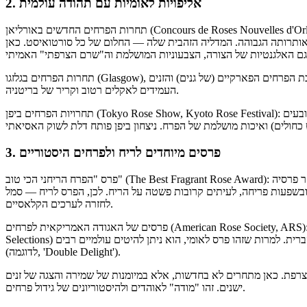
2. אליפויות לאומיות עם תהודה עולמית
תחרות הפרחים החדשים באורליאן (Concours de Roses Nouvelles d'Orléans), צרפת: צרפת — המלכה ההיסטורית של המודה בגידול
ליאן, שהתקיימה מאז 1830, שומרת על אותרותה הגבוהה. המדליה הזהבית שלה — החלום של כל סורטואיסט. כאן
תחרות הפרחים בגלזגו (Glasgow), בריטניה: נערכת בפארק בלהבן. חשובה במיוחד להערכת הפרחים הפארקיים (של גנים) והזנים
העמידים לאקלים רטוב וקריר של בריטניה.
תחרויות הפרחים ביפן (Tokyo Rose Show, Kyoto Rose Festival): יש להן השפעה גדלה. סורטואיסטים יפנים (כמו קיידזי קונאו) קובעים
3. פרסים מיוחדים לריח ולפרחים היסטוריים
פרס "הפרח הריחני הכי טוב" (The Best Fragrant Rose Award): מוענק בתחרויות רבות, אך במיוחד בג'האגה ובז'נבה. בעיקר פרסיה
ובשפעות פריחה, לעיתים קרובות פשטה על הריח. לכן, הפרס לריח — סמל
לחזרה לערכים הקלאסיים.
פרסים של האגודה האמריקאית לפרחים (American Rose Society, ARS): מעניקים תוארים "פרח השנה" (AARS – All-America Rose
Selections) על פי תוצאות הבדיקות באזורים אקלימיים שונים בארצות הברית. למרות שזהו פרס לאומי, הוא ניתן להיטים עולמיים רבים
(לדוגמה, 'Double Delight').
ז בצרפת. כאן מתחרים לא בחדשות, אלא במיומנות של שמירה והצגה של זנים
ישנים. זהו "מודה" לאוהדים ולהיסטוריונים של גידול פרחים.