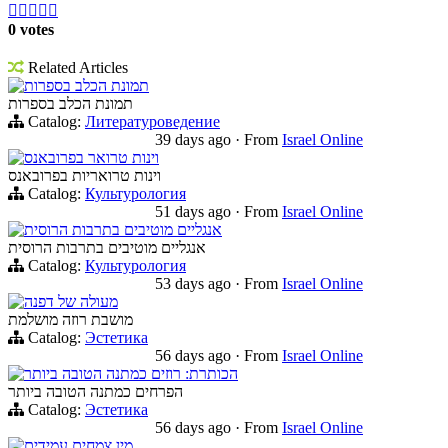





0 votes
Related Articles
תמונת הכלב בספרות
תמונת הכלב בספרות
Catalog:
Литературоведение
39 days ago
·
From
Israel Online
וינות טרואר בפרובאנס
וינות טרואריות בפרובאנס
Catalog:
Культурология
51 days ago
·
From
Israel Online
אנגליים מוטיבים בתרבות הרוסית
אנגליים מוטיבים בתרבות הרוסית
Catalog:
Культурология
53 days ago
·
From
Israel Online
מעולה של דפנה
מושבת רוזה מושלמת
Catalog:
Эстетика
56 days ago
·
From
Israel Online
הכותרת: רוזים כמתנה הטובה ביותר
הפרחים כמתנה הטובה ביותר
Catalog:
Эстетика
56 days ago
·
From
Israel Online
מין צמחים עמידים