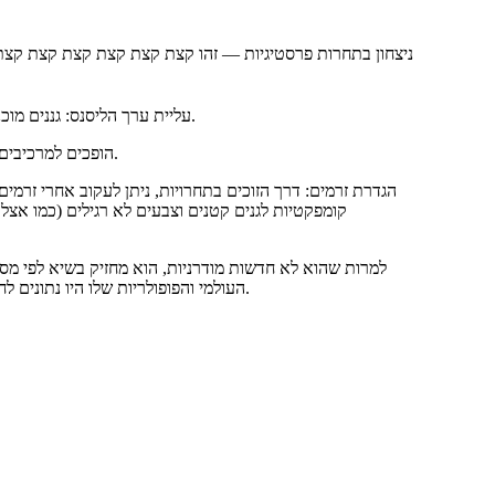
ניצחון בתחרות פרסטיגיות — זהו קצת קצת קצת קצת קצת ק
עליית ערך הליסנס: גננים מוכנים לשלם לסורטואיסטים פי שניים יותר עבור הזכות להרבות את המדליסט.
כלי שיווק: שמות "מדליה זהב של ז'נבה" או "מנצח ADR" הופכים למרכיבים עיקריים בתווית.
העולמי והפופולריות שלו היו נתונים לחזית רצף של מדליות בינלאומיות, שהוכיחו את עמידותו הפנומנלית ואת יופיו.