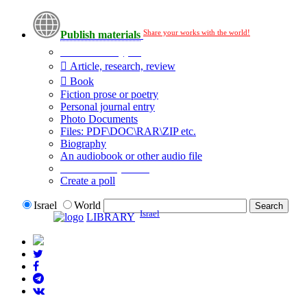
Share your works with the world!
Publish materials
Publication type?
Article, research, review
Book
Fiction prose or poetry
Personal journal entry
Photo Documents
Files: PDF\DOC\RAR\ZIP etc.
Biography
An audiobook or other audio file
Additional options:
Create a poll
Israel
World
Israel
LIBRARY