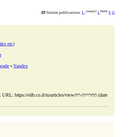
_country2
World
Similar publications:
L
L
Y
G
les etc)
r
ogle
•
Yandex