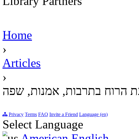
Library Partners
Home
›
Articles
›
 הרוח בתרבות, אמנות, שפה
Privacy
Terms
FAQ
Invite a Friend
Language (en)
Select Language
American English