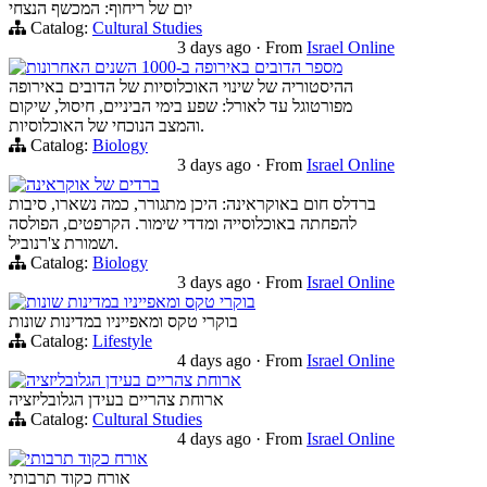
יום של ריחוף: המכשף הנצחי
Catalog:
Cultural Studies
3 days ago
·
From
Israel Online
מספר הדובים באירופה ב-1000 השנים האחרונות
ההיסטוריה של שינוי האוכלוסיות של הדובים באירופה
מפורטוגל עד לאורל: שפע בימי הביניים, חיסול, שיקום
והמצב הנוכחי של האוכלוסיות.
Catalog:
Biology
3 days ago
·
From
Israel Online
ברדים של אוקראינה
ברדלס חום באוקראינה: היכן מתגורר, כמה נשארו, סיבות
להפחתה באוכלוסייה ומדדי שימור. הקרפטים, הפולסה
ושמורת צ'רנוביל.
Catalog:
Biology
3 days ago
·
From
Israel Online
בוקרי טקס ומאפייניו במדינות שונות
בוקרי טקס ומאפייניו במדינות שונות
Catalog:
Lifestyle
4 days ago
·
From
Israel Online
ארוחת צהריים בעידן הגלובליזציה
ארוחת צהריים בעידן הגלובליזציה
Catalog:
Cultural Studies
4 days ago
·
From
Israel Online
אורח כקוד תרבותי
אורח כקוד תרבותי