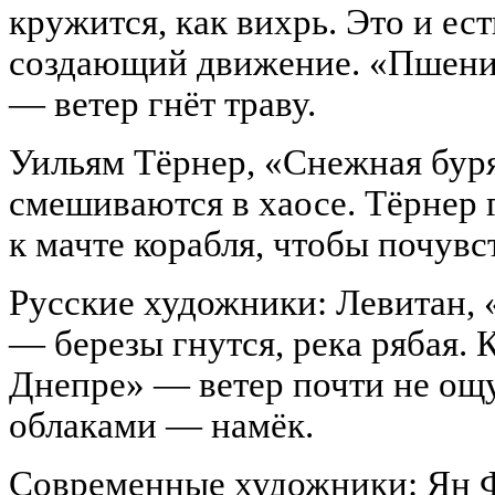
кружится, как вихрь. Это и ес
создающий движение. «Пшени
— ветер гнёт траву.
Уильям Тёрнер, «Снежная буря»
смешиваются в хаосе. Тёрнер г
к мачте корабля, чтобы почувс
Русские художники: Левитан, 
— березы гнутся, река рябая.
Днепре» — ветер почти не ощу
облаками — намёк.
Современные художники: Ян Ф