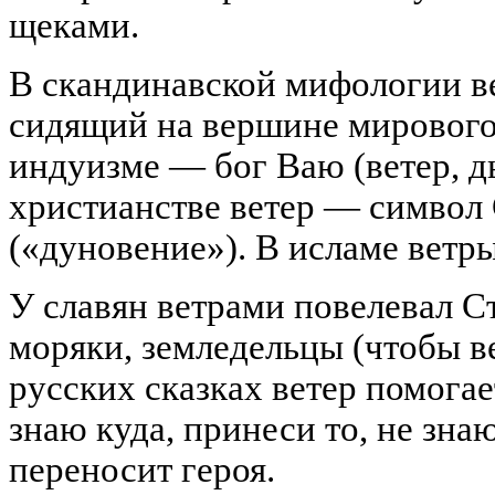
щеками.
В скандинавской мифологии ве
сидящий на вершине мирового
индуизме — бог Ваю (ветер, д
христианстве ветер — символ
(«дуновение»). В исламе ветр
У славян ветрами повелевал С
моряки, земледельцы (чтобы ве
русских сказках ветер помогае
знаю куда, принеси то, не зна
переносит героя.