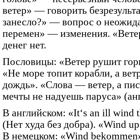
ветер» — говорить безрезульт
занесло?» — вопрос о неожид
перемен» — изменения. «Вете
денег нет.
Пословицы: «Ветер рушит гор
«Не море топит корабли, а ветр
дождь». «Слова — ветер, а пи
мечты не надуешь паруса» (анг
В английском: «It‘s an ill wind
(Нет худа без добра). «Wind up
В немецком: «Wind bekommen» 