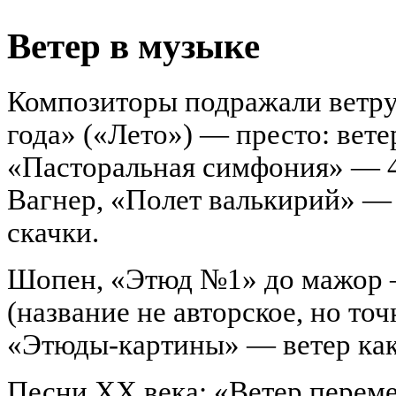
Ветер в музыке
Композиторы подражали ветру
года» («Лето») — престо: ветер
«Пасторальная симфония» — 4-
Вагнер, «Полет валькирий» —
скачки.
Шопен, «Этюд №1» до мажор 
(название не авторское, но то
«Этюды-картины» — ветер как
Песни XX века: «Ветер перем