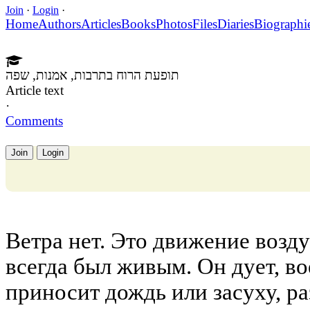
Join
·
Login
·
Home
Authors
Articles
Books
Photos
Files
Diaries
Biographi
תופעת הרוח בתרבות, אמנות, שפה
Article text
·
Comments
Join
Login
Ветра нет. Это движение возду
всегда был живым. Он дует, во
приносит дождь или засуху, р