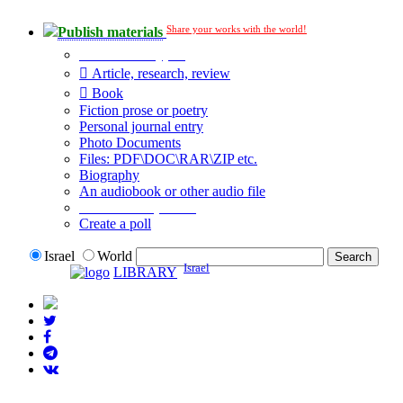
Share your works with the world!
Publish materials
Publication type?
Article, research, review
Book
Fiction prose or poetry
Personal journal entry
Photo Documents
Files: PDF\DOC\RAR\ZIP etc.
Biography
An audiobook or other audio file
Additional options:
Create a poll
Israel
World
Israel
LIBRARY