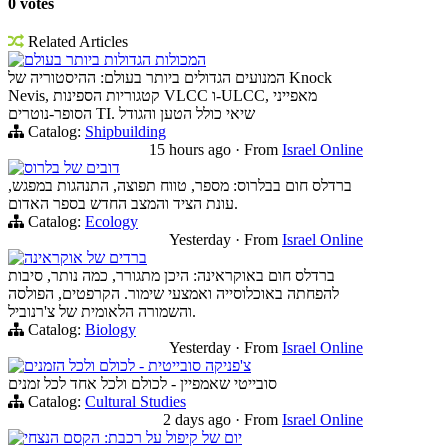
0 votes
Related Articles
המכולות הגדולות ביותר בעולם
המנועים הגדולים ביותר בעולם: ההיסטוריה של Knock
Nevis, קטגוריות הספינות VLCC ו-ULCC, מאפייני
הסופר-נוטרים TI. שיאי כולל הטען והגודל
Catalog:
Shipbuilding
15 hours ago
·
From
Israel Online
דובים של בלרוס
ברדלס חום בבלרוס: מספר, טווח תפוצה, התנהגות במפגש,
עונת הציד והמצב החדש בספר האדום.
Catalog:
Ecology
Yesterday
·
From
Israel Online
ברדים של אוקראינה
ברדלס חום באוקראינה: היכן מתגורר, כמה נותר, סיבות
להפחתה באוכלוסייה ואמצעי שימור. הקרפטים, הפולסה
והשמורה הלאומית של צ'רנוביל.
Catalog:
Biology
Yesterday
·
From
Israel Online
צ'פניקה סובייטית - לכולם ולכל הזמנים
סובייטי שאמפיין - לכולם ולכל אחד לכל זמנים
Catalog:
Cultural Studies
2 days ago
·
From
Israel Online
יום של קיפול על רכבת: הקסם הנצחי