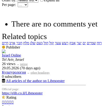
Order by:
expand all
Per page:
There are no comments yet
Related topics
רוח
שמיים
ים
יער
אבק
רעש
צעד
קול
חול
גשם
שלג
מלח
חבר
אויב
חיים
Publisher
Israel Online
Tel Aviv, Israel
26 views
→
rating
29.05.2026 (70 days ago)
Культурология
→
other headings
0 subscribers
All articles of the author on Libmonster
Official page:
https://elib.co.il/Libmonster
Rating




