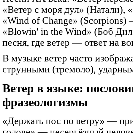
«Ветер с моря дул» (Натали), «
«Wind of Change» (Scorpions)
«Blowin' in the Wind» (Боб Д
песня, где ветер — ответ на в
В музыке ветер часто изображ
струнными (тремоло), ударным
Ветер в языке: послов
фразеологизмы
«Держать нос по ветру» — при
голове» — несерьёзный челове