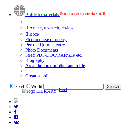
Share your works with the world!
Publish materials
Publication type?
Article, research, review
Book
Fiction prose or poetry
Personal journal entry
Photo Documents
Files: PDF\DOC\RAR\ZIP etc.
Biography
An audiobook or other audio file
Additional options:
Create a poll
Israel
World
Israel
LIBRARY