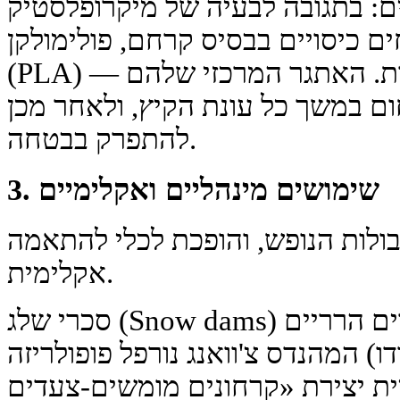
חומרים מכוסים ביולוגיים: בתגובה
(סיבים מגאוטקטילי), מתפתחים כיס
(PLA) או צלולוזה טבעית מעובדת. האתגר המרכזי שלהם —
לשמור על חוזק וספיקת חום במשך כ
להתפרק בבטחה.
3. שימושים מינהליים ואקלימיים
שמירת השלג יוצאת מגבולות הנופש
אקלימית.
סכרי שלג (Snow dams) וקרחונים מומשים: באזורים הרריים
יבשים (לדוגמה, לאדאק בהודו) המהנ
את טכנולוגיית יצירת «קרחונים מומשים-צעדים