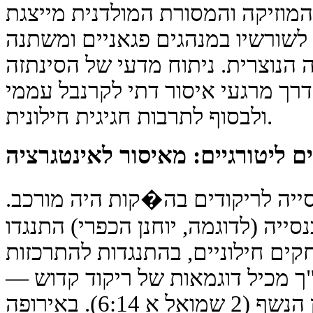
המוזיקה והמסורת המולדנית מייצגת
 לשורשיו במנהגים פגאניים ומשתנה
הנוצרית. ניתוח מדעי של הסינתזה
רך מרגעי איסור דתי לקרנבל עממי
ולבסוף לתרבות חגיגית חילונית.
 ליטורגיים: מאיסור לאינטגרציה
ייה לריקודים בה�קות היה מורכב.
יה (לדוגמה, יוחנן הכפרי) התנגדו
קים חילוניים, בהתנגדות להתרכזות
ך מכיל דוגמאות של ריקוד קדוש —
המלך דוד שרקד לפני הארון הנשף (2 שמואל א 6:14). באירופה