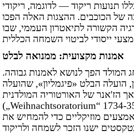
ו תנועות ריקוד — לדוגמה, ריקודי
 של הכוכבים. ההצגות האלה הפכו
גיה הקשורה לתיאטרון העממי, שבו
אמנות מקצועית: ממנואה לבלט
ג המולד הפך לנושא לאמנות גבוהה.
שנת 1734 בלונדון, הועלה הבלט «פיגמליון», שהועלה
אך הז'אנר של האורטוריה המולדנית
(„Weihnachtsoratorium“ של י.ס. באך, 1734-35) הוא יותר
מצעים מוזיקליים כדי להמחיש את
בטקסטים ישנו הזכר לשמחה ולריקוד