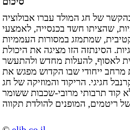
סיכום
 בהקשר של חג המולד עברו אבולוציה
יות, שהציתו חשד בכנסייה, לאמצעי
טיבית, שמתמזג במסורות העממיות
יות. הסינתזה הזו מציגה את היכולת
ת לאסוף, להעלות מחדש ולהתעשר
ת מרחב ייחודי שבו הקדוש מפגש את
נבל חגיגי. הריקוד והמוזיקה של חג
א קוד תרבותי מרובי-שכבות ששומר
©
elib.co.il