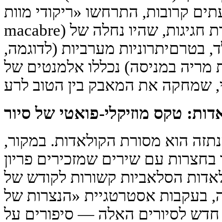
ם קרובות, התרחשו «ריקודי מוות» (danse
macabre) והליכות ריטואליות במסגרת חגיגות, שהיו נחלה של
ד, בטרםיתרוניות מערביות (לדוגמה,
ת מריה במניסה) נכללו אלמנטים של
דות: טקס מוזיקלי-פואטי של סיור
נתזה הוא מסורת הקולאדות. במקור,
ר בחצרות עם שירים שמזכירים פריון
ולאדות הסלאביות קשורות לקודש של
, בעקבות אסטרטגיית «הנצרות של
 חדש לסיורים האלה — סיפורים על