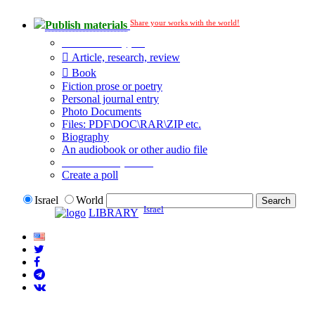
Share your works with the world!
Publish materials
Publication type?
Article, research, review
Book
Fiction prose or poetry
Personal journal entry
Photo Documents
Files: PDF\DOC\RAR\ZIP etc.
Biography
An audiobook or other audio file
Additional options:
Create a poll
Israel
World
Israel
LIBRARY