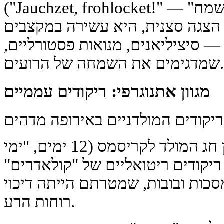
("Jauchzet, frohlocket!" — "להתרגע, לשמח!"). למרות
הצגה סצנית, היא עשירה במקצבים
— סיציליאנים, מנואות פסטורליים,
שמדגימים את השמחה של הרועים.
מגוון אתנוגרפי: ריקודים עממיים
ביוון ובבלקן, בתקופה שבין חג המולד לקריסמס (12 ימים, "ימי
יקודים ריטואליים של "קולאדרים"
סכות ובובות, שמטרתם הייתה דיכוי
רוחות הרע.