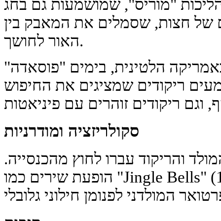
הליכות "מוריס", שמושמעות גם בחג
ם של חצות, שסמלים את המאבק בין
האור לחושך.
אמריקה הלטינית, בימים "פוסאדה"
מעים ריקודים שמציגים את החיפוש
סקולריזציה ומודרניות
וזיקת חג המולד והריקוד עברו לחוץ מהכנסייה.
הופעת שירים כמו "Jingle Bells" (1857) וריקודים (סגנונות