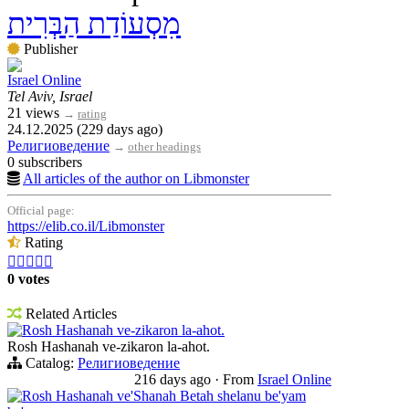
מִסְעוֹדַת הַבְּרִית
Publisher
Israel Online
Tel Aviv, Israel
21 views
→
rating
24.12.2025 (229 days ago)
Религиоведение
→
other headings
0 subscribers
All articles of the author on Libmonster
Official page:
https://elib.co.il/Libmonster
Rating





0 votes
Related Articles
Rosh Hashanah ve-zikaron la-ahot.
Rosh Hashanah ve-zikaron la-ahot.
Catalog:
Религиоведение
216 days ago
·
From
Israel Online
Rosh Hashanah ve'Shanah Betah shelanu be'yam