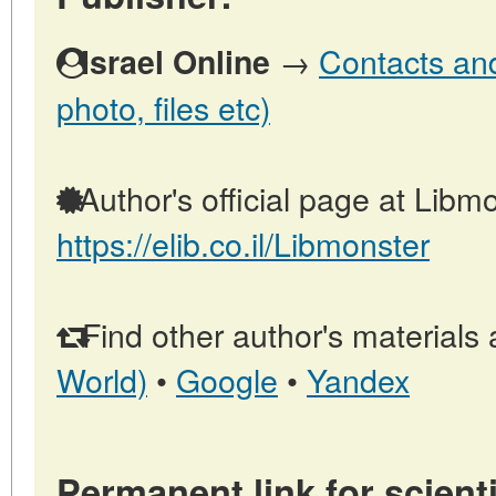
→
Contacts and 
Israel Online
photo, files etc)
Author's official page at Libmo
https://elib.co.il/Libmonster
Find other author's materials 
World)
•
Google
•
Yandex
Permanent link for scienti