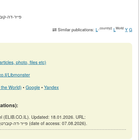
.co.il/m/articles/view
_country2
World
Similar publications:
L
L
Y
G
ticles, photo, files etc)
.co.il/Libmonster
 the World)
•
Google
•
Yandex
tations):
https://elib.co.il/m/articles/view/פייר-דה-קוברטן-על-הדת-האולימפית (date of access: 07.08.2026).