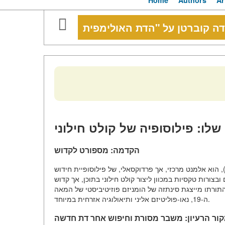
Home
Authors
Ar
שלו: פילוסופיה של קולט חילוני
הקדמה: מספורט לקדוש
רעיון של "הדת האולימפית", שהעלה ברון פייר דה קובורטן (1863-1937), הוא אלמנט מרכזי, אך פרדוקסאלי, של פילוסופיית חידוש
ורות טקסיות במכוון ליצור קולט חילוני בתוכן, אך קדוש
התורתו מייצגת סינתזה של הומניזם פוזיטיביסטי של המאה
ה-19, נאו-פוליטיזם אליני ותיאולוגיה אזרחית במיוחד.
ור הרעיון: משבר מסורת וחיפוש אחר דת חדשה