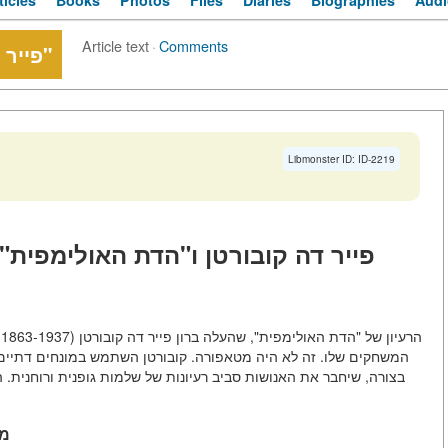
ticles
Books
Photos
Files
Diaries
Biographies
Audi
Article text
·
Comments
פייר דה קוברטן על "הדת האולימפית"
Libmonster ID: ID-2219
פייר דה קובורטן ו"הדת האולימפית" 
ה
המשחקים שלו. זה לא היה מטאפורה. קובורטן השתמש במונחים דתיים ובצ
בצורה, שיחבר את האנושות סביב רעיונות של שלמות גופנית ורוחנית. 
מק