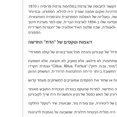
קובורטן, שגודל במשפחה אריסטוקרטית קתולית, חווה משבר עולם-הרוח הקשור לתבוסה של צרפת במלחמת צרפת-פרוסיה (1870-
ודרניות ואקום אמונה שצריך היה להילא. הספורט, ובמיוחד
דשה. באנליזה של האגלגה הספרטנית והגימנזיה האתונאית,
הוא ראה בהם לא רק מוסדות ספורט, אלא מוסדות לחינוך רוחני ואזרחי. הנסיעה שלו ב-1894 לארצות הברית, שם למד מערכת חינוך
נגליה, שבה שלטה האידיאולוגיה של "הנצרות השרירית" (muscular Christianity), הכריעה אותו בתפקיד המשיחי של
הספורט.
דוגמות וטקסים של "הדת" החדשה
א השתתפות; לא פילגש, אלא מאבק; לא תוצאה, אלא השפעת
עצמית. הקרדו "Citius, Altius, Fortius" ("מהר, גבוה, חזק") היה לא רק שלוג של תחרות, אלא תמונה של גדילה רוחנית. הנורמה
 החדשה. למרות שהטקס בצורתו הנוכחית התגבש מאוחר