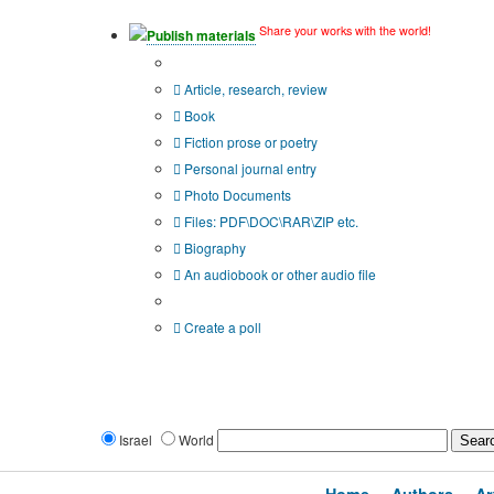
Share your works with the world!
Publish materials
Publication type?
Article, research, review
Book
Fiction prose or poetry
Personal journal entry
Photo Documents
Files: PDF\DOC\RAR\ZIP etc.
Biography
An audiobook or other audio file
Additional options:
Create a poll
Israel
World