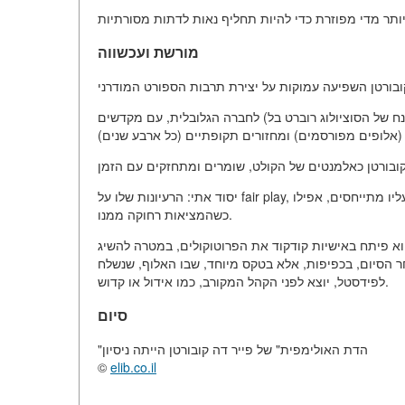
מורשת ועכשווה
 של הסוציולוג רוברט בל) לחברה הגלובלית, עם מקדשים
יסוד אתי: הרעיונות שלו על fair play, כבוד ליריב והקרבה למען האידאל נשארו כלולים כיסוד אתי, עליו מתייחסים, אפילו
כשהמציאות רחוקה ממנו.
הוא פיתח באישיות קודקוד את הפרוטוקולים, במטרה להשיג
הסיום, בכפיפות, אלא בטקס מיוחד, שבו האלוף, שנשלח
לפידסטל, יוצא לפני הקהל המקורב, כמו אידול או קדוש.
סיום
"הדת האולימפית" של פייר דה קובורטן הייתה ניסיון
©
elib.co.il