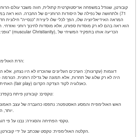
71) ולתחושה של נפילה של היסודות הרוחניים של החברה. הוא ראה במ
המראה האידיאליזציה שלו, הפך לכלי שלו ליצירת "כנסייה" חילונית ח
גופני, ולא
"הדת האולימפית" של קובורטן נהנתה מכל אטריבוטים של קולט מסורתי:
דוגמות (עקרונות): הערכים העליונים שהוכרזו לא היו נצחון, אל
האתית החשובה ביותר הייתה ההתנהגות הרוז'רית, המשחק ההוגן (fair play) כאנלוגיה לקוד הצדקה הקדום.
טקסים: קובורטן פיתח בקפדנות או שחזר את הטקסים שמעניקים למשחקים מעמד קדוש:
האש האולימפית והמסע האסטפטה: נתפסו כהעברה של עצב האמונה
יותר, הרעיון של האש כסמל של נקיון והמשכיות היה שייך לקובורטן.
טקסי הפתיחה והסגירה: נבנו על פי דגם של ליטורגיה, עם צעדת טור, שבועות, שיר ו"טקס" החלקה.
הקלטה האולימפית: טקסט שנכתב על ידי קובורטן, היה מולית-הבטחה חילונית, שנשבעה על נאמנות לרעיונות.