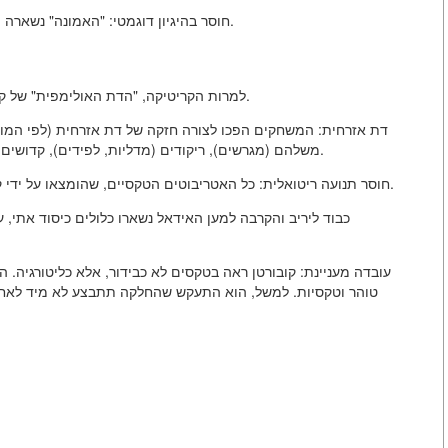
חוסר בהיגיון דוגמטי: "האמונה" נשארה יותר מדי מפוזרת כדי להיות תחליף נאות לדתות מסורתיות.
למרות הקריטיקה, "הדת האולימפית" של קובורטן השפיעה עמוקות על יצירת תרבות הספורט המודרני.
דת אזרחית: המשחקים הפכו לצורה חזקה של דת אזרחית (לפי המונח
משלהם (מגרשים), ריקודים (מדליות, לפידים), קדושים (אלופים מפורסמים) ומחזורים תקופתיים (כל ארבע שנים).
חוסר תנועה ריטואלית: כל האטריבוטים הטקסיים, שהומצאו על ידי קובורטן כאלמנטים של הקולט, שומרים ומתחזקים עם הזמן.
עובדה מעניינת: קובורטן ראה בטקסים לא כבידור, אלא כליטורגיה. 
טוהר וטקסיות. למשל, הוא התעקש שהחלקה תתבצע לא מיד לאחר 