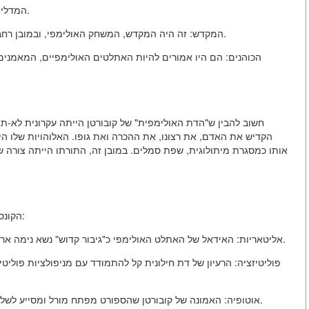
המדליות: לא רק פרס, אלא "ריקודים" קדושים, נושאי הערך העליון.
המקדש: זה היה המקדש, המשחק האולימפי, ובמובן רחב יותר — כל מקום שבו נעשה מעשה ספורט למען הרעיונות.
הכוהנים: הם היו אמורים להיות האתלטים האולימפיים, המאמנים
חשוב להבין ש"הדת האולימפית" של קובורטן הייתה עקרונית לא-תא
הקדיש את האדם, את רצונו, את ההכרה ואת גופו. האלוהויות שלו היו 
אותו כמסגרת מיתולוגית, שפת סמלים. במובן זה, התורתו הייתה צורה של
הקונספט לא היה חופשי מסתירות פנימיות והוא נקטע בקריטיקה:
אליטאריות: האידאל של האתלט האולימפי כ"גיבור קדוש" נשא נימה אריסטוקרטית, כמעט קסטית, שנוגדתה לדמוקרטיות שהוכרזה.
אוטופיה: האמונה של קובורטן שהספורט מפתח מורל ומסייע לשלום, התגלתה נאיבית מול גלות הלאומנות, הדופינג והמסחר.