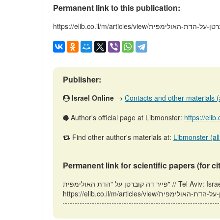
Permanent link to this publication:
https://elib/פייר-דה-קוברטן-על-הדת-האולימפית
Publisher:
Israel Online
→
Contacts and other materials (ar
Author's official page at Libmonster:
https://elib
Find other author's materials at:
Libmonster (all
Permanent link for scientific papers (for ci
פייר דה קוברטן על "הדת האולימפית" // Tel Aviv: Israel (ELIB.CO.IL). Updated: 18.01.2026. URL: