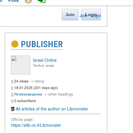
o
Polls
Join
Login
Join
·
Login
PUBLISHER
Israel Online
Tel Aviv, Israel
→
rating
24 views
18.01.2026 (201 days ago)
→
other headings
Религиоведение
0 subscribers
All articles of the author on Libmonster
Official page:
https://elib.co.il/Libmonster