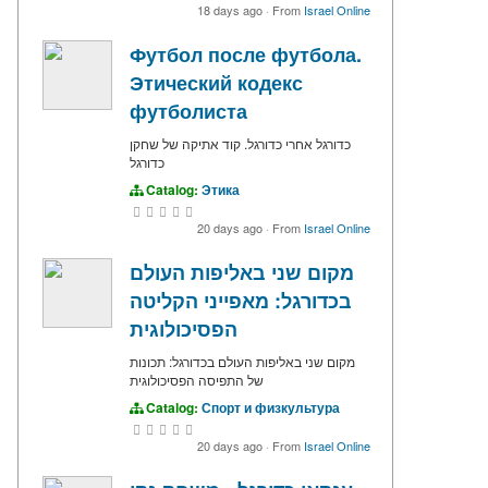
18 days ago
·
From
Israel Online
Футбол после футбола.
Этический кодекс
футболиста
כדורגל אחרי כדורגל. קוד אתיקה של שחקן
כדורגל
Catalog:
Этика
20 days ago
·
From
Israel Online
מקום שני באליפות העולם
בכדורגל: מאפייני הקליטה
הפסיכולוגית
מקום שני באליפות העולם בכדורגל: תכונות
של התפיסה הפסיכולוגית
Catalog:
Спорт и физкультура
20 days ago
·
From
Israel Online