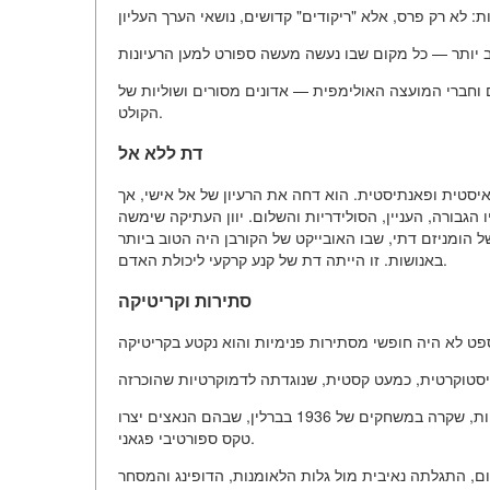
 וחברי המועצה האולימפית — אדונים מסורים ושוליות של
הקולט.
דת ללא אל
יסטית ופאנתיסטית. הוא דחה את הרעיון של אל אישי, אך
הגבורה, העניין, הסולידריות והשלום. יוון העתיקה שימשה
 הומניזם דתי, שבו האובייקט של הקורבן היה הטוב ביותר
באנושות. זו הייתה דת של קנע קרקעי ליכולת האדם.
סתירות וקריטיקה
פוליטיזציה: הרעיון של דת חילונית קל להתמודד עם מניפולציות פוליטיות, שקרה במשחקים של 1936 בברלין, שבהם הנאצים יצרו
טקס ספורטיבי פגאני.