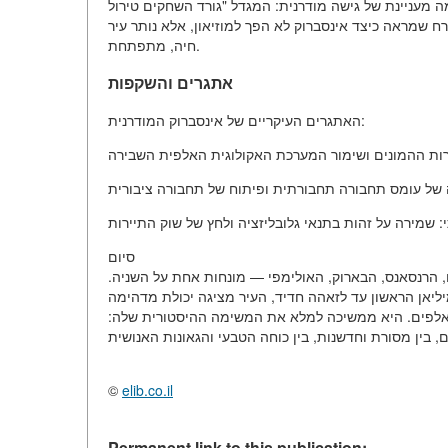
ניינת של גישה מודרנית: המגדל "גורד השחקים טירול" (Hochhaus Tirol), שנבנה ליד הגג הזהב ב-1960-ies, נראה
ח שמראה כיצד אינסברוק לא הפך למוזיאון, אלא נותר עיר
חיה, מתפתחת.
אתגרים והשקפות
האתגרים העיקריים של אינסברוק המודרנית:
סיום
, הרנסאנס, הבארוק, האולימפי — מונחות אחת על השניה.
יאן הראשון עד לזאהה חדיד, העיר מציגה יכולת מדהימה
האלפים. היא ממשיכה למלא את המשימה ההיסטורית שלה:
©
elib.co.il
Permanent link to this publication: