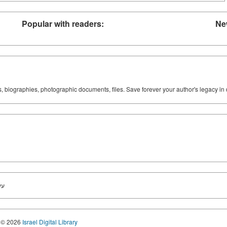
Popular with readers:
Ne
ks, biographies, photographic documents, files. Save forever your author's legacy in 
עי
© 2026
Israel Digital Library