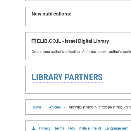
New publications:
ELIB.CO.IL - Israel Digital Library
Create your author's collection of articles, books, author's wor
LIBRARY PARTNERS
›
›
ר האימפריה אינסברוק: היסטוריה ומודרניות
Articles
Home
Privacy
Terms
FAQ
Invite a Friend
Language (en)