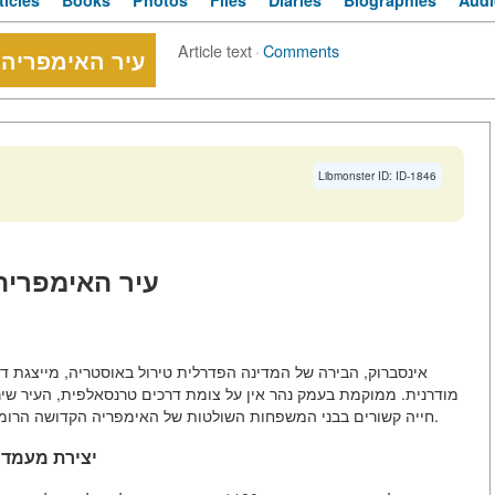
ticles
Books
Photos
Files
Diaries
Biographies
Audi
Article text
·
Comments
עיר האימפריה 
Libmonster ID: ID-1846
עיר האימפריה 
אינסברוק, הבירה של המדינה הפדרלית טירול באוסטריה, מייצגת דו
מודרנית. ממוקמת בעמק נהר אין על צומת דרכים טרנסאלפית, העיר שיר
חייה קשורים בבני המשפחות השולטות של האימפריה הקדושה הרומית הקתולית ומאוחר יותר של האימפריה האוסטרו-הונגרית.
יצירת מעמד 