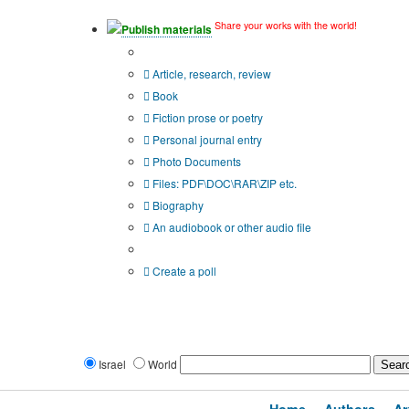
Share your works with the world!
Publish materials
Publication type?
Article, research, review
Book
Fiction prose or poetry
Personal journal entry
Photo Documents
Files: PDF\DOC\RAR\ZIP etc.
Biography
An audiobook or other audio file
Additional options:
Create a poll
Israel
World