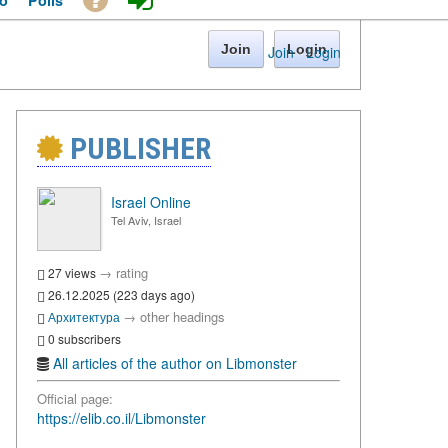
o
Polls
Join
Login
Join
·
Login
PUBLISHER
Israel Online
Tel Aviv, Israel
→
rating
27 views
26.12.2025 (223 days ago)
→
other headings
Архитектура
0 subscribers
All articles of the author on Libmonster
Official page:
https://elib.co.il/Libmonster