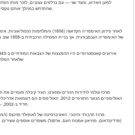
למען האירוע, ומצד שני — עם ברלפים עצובים, לזכר מותו הפתא
שהתרחש במהלך אותם טקסים. זהו מונומנט שמעיד על כך שההיסטוריה היא דו-משמעת.
לאחר פירוק האימפריה הקדושה (1806) והמלח
של האימפרי
שלאחר המלחמה היה זהיר, אך לא התחמק מהכנסת אלמנטים מודרניים.
האולימפיים הנוער החורפיים 2012. האולימפים ה
חדיד ב-2002, — סמל להתמזגות של נוף היסטורי עם אדריכלות אוונגרדית.
(פרדיננדאום, מוזיאון אמנות העם, ארסנל) משמרים אוספים עשירים. 