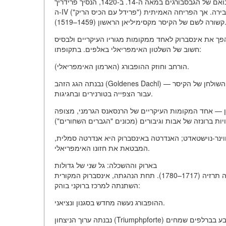
הייסוד של העיר הוא בשנות ה-1180, אך שעת הגדולה שלה החלה עם בואם של הגבסבורגים במאה ה-14. ב-1420, הנסיך פרידריך
ה-IV ("פרידל עם הכיס הריק") העביר את מקום מגוריו ממראנו לאינסברוק, מה שהקים את מעמדה כבירה. אך הפריחה האמיתית
הקיסר מקסימיליאן הראשון (1459–1519).
הפך את אינסברוק לאחד ממקומות מגוריו העיקריים ולבסיס
חשוב של השלטון האימפריאלי באלפים. בתקופתו:
הורחב וחוזק ההופבורג (הארמון האימפריאלי).
נבנתה הגג הזהב (Goldenes Dachl) — גגון גותי מאוחר בגומחה של 2657 גרעיני נחושת זהובים, ששימש כמקום השולחן של הקיסר
עבור הצפייה בטורנירים ובחגיגות.
ן — אחד המקומות העיקריים של הרנסאנס הגרמני, מצופה
ווינר-נוישטאדט; האנדרטה באינסברוק היא אנדרטה סמלית,
המבטאת את חזונו האימפריאלי.
בארוק וההשכלה: גל שני של גדולות
העיר קיבלה תנופה חדשה במאות ה-17–18, תודות לארכידוכסית מריה תרזיה (1717–1780). תחת הנהגתה, אינסברוק המקורית
השתנתה למרכז ברוקני בוהק:
ההופבורג נעשה מחדש בסגנון ונציאני.
נבנתה ערוך הניצחון (Triumphpforte) ב-1765 לקראת חתונת בנה, הקיסר לאופולד השני. מצד אחד, הערוך נצבע בברלפים שמחים