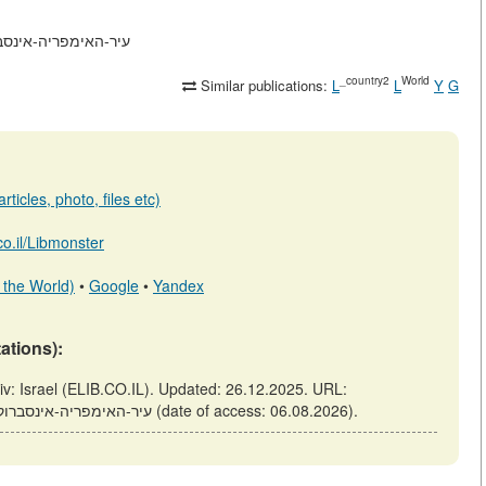
https://elib.co.il/m/articles/view
_country2
World
Similar publications:
L
L
Y
G
ticles, photo, files etc)
.co.il/Libmonster
 the World)
•
Google
•
Yandex
tations):
https://elib.co.il/m/articles/view/עיר-האימפריה-אינסברוק-היסטוריה-ומודרניות (date of access: 06.08.2026).