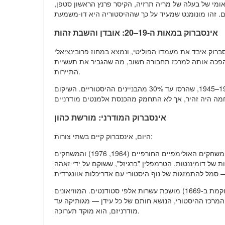
ומי של בעלה של מריה תרזיה, הקיסר פרנץ הראשון סטפן,
אינסברוק במאות ה-19–20: אובדן והשבת זהות
מות הנפוליאוניות, אינסברוק איבד את מעמדו הפוליטי, ונמצא במחוז פרובינציאלי
ה הגבסבורגית. אך בניית המסילה הרכבתית ב-1858 שוב הפכה אותה למרכז תחבורה חשוב, מה שהגביר את תעשיית
התיירות.
אירועים קאטסטרופיים היו ההפצצות של הצבאות המזרחיים ב-1943–1945, שהרסו עד 30% מהבניינים ההיסטוריים. השיקום
אינסברוק המודרני: מורשת כהון
היום, אינסברוק קיים בשתי צורות:
מרכז עולמי לתיירות ההרים וספורט. העיר קיבלה פעמיים את המשחקים האולימפיים החורפיים (1964, 1976) והמשחקים
ם דוגמאות אדריכליות של דומיננטות. הטרמפלין "ברגיזל", ששוקם על ידי זאהה
מרכז תרבותי וחינוכי. האוניברסיטה של לאופולד-פרנצס (המוקמת ב-1669) מושכת עשרות אלפי סטודנטים. המוזיאונים
המרכז ההיסטורי, הנושא חותם של כל עידן — מגותיקה עד
מודרניזם, הוא מוקד תערוכה.