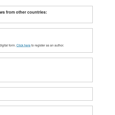
ws from other countries:
digital form.
Click here
to register as an author.