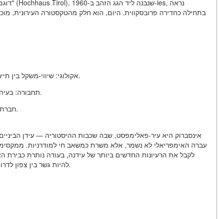
דוגמה מע
בתחילה כחדירה פרובסקווית. היום, הוא חלק מהטקסטורה העירונית, מוכר
אקולוגי: שיווי-משקל בין תיירות ההמונים ושימור המערכת האקולוגית האלפית השבירה.
תחבורה: בעיה של עומס תחבורה תחבורתית ופיתוח של תחבורה ציבורית.
חברתי: שמירה על זהות בתנאי גלובליזציה ולחץ של שוק התיירות.
אינסברוק היא עיר-פאלימפסט, שבה שכבות ההיסטוריה — עידן הביניים
עברה האימפריאלי לא נשמר, אלא משרת כמשאב חי למודרניות. ממקסימיל
לקבל את הרעיונות החדשים ביותר של עידנה, בעודה נותרת כבירת 
להיות גשר בין צפון לדרום, בין מסורת וחדשנות, בין כוחה הטבעי והגאונות האנושית.