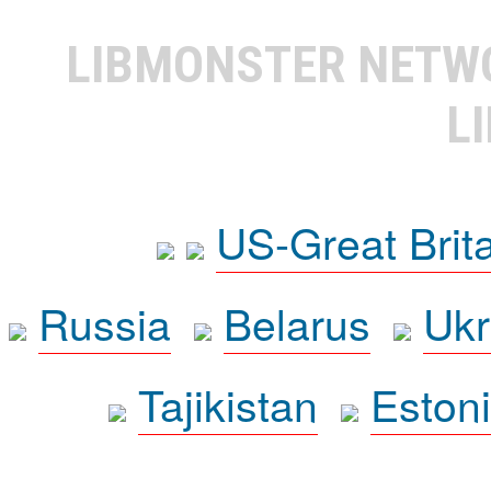
LIBMONSTER NET
L
US-Great Brit
Russia
Belarus
Ukr
Tajikistan
Eston