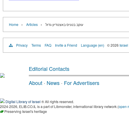
›
›
Home
Articles
עוקב בטניס באצטדיון גדול
Privacy
Terms
FAQ
Invite a Friend
Language (en)
© 2026
Israel
Editorial Contacts
About
·
News
·
For Advertisers
Digital Library of Israel
® All rights reserved.
2024-2026, ELIB.CO.IL is a part of Libmonster, international library network (
open 
Preserving Israel's heritage