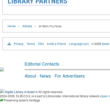
LIBRARY PARTNERS
›
›
Home
Articles
עוונות בית הספרים
Privacy
Terms
FAQ
Invite a Friend
Language (en)
© 2026
Israel
Editorial Contacts
About
·
News
·
For Advertisers
Digital Library of Israel
® All rights reserved.
2024-2026, ELIB.CO.IL is a part of Libmonster, international library network (
open 
Preserving Israel's heritage