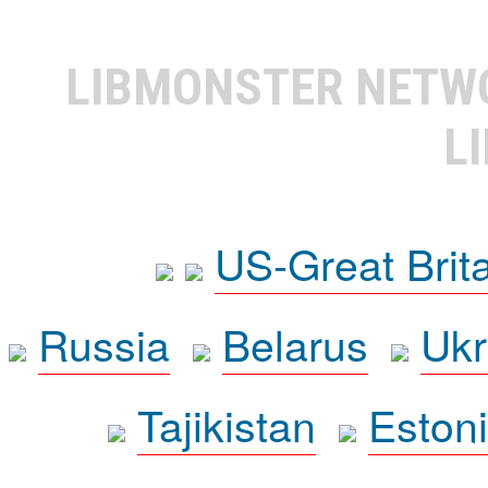
LIBMONSTER NET
L
US-Great Brit
Russia
Belarus
Ukr
Tajikistan
Eston