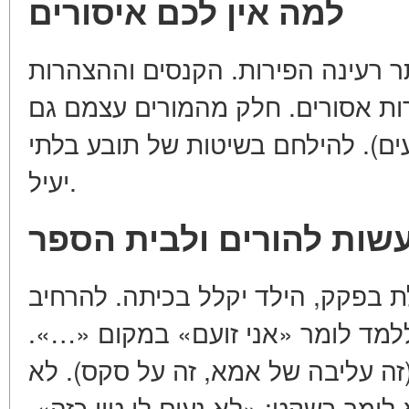
למה אין לכם איסורים
ר רעינה הפירות. הקנסים וההצהרות
ות אסורים. חלק מהמורים עצמם גם
ים). להילחם בשיטות של תובע בלתי
יעיל.
שות להורים ולבית הספר
 בפקק, הילד יקלל בכיתה. להרחיב
שות: ללמד לומר «אני זועם» במקום
 עליבה של אמא, זה על סקס). לא
 לומר בשקט: «לא נעים לי טון כזה