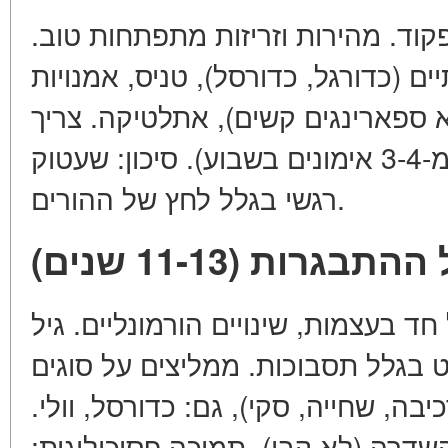
פקוד. מהירות וזריזות מתפתחות טוב
ם (כדורגל, כדורסל), טניס, אמנויות
א ספארינגים קשים), אתלטיקה. צריך
להתייחס: למכשול (לא יותר מ-3-4 אימונים בשבוע). סיכון: שעטוק
רגשי בגלל לחץ של ההורים.
 ההתבגרות (11-13 שנים
ד בעצמות, שינויים הורמונליים. גיל
 בגלל תסבוכות. ממליצים על סוגים
בה, שחייה, סקי), גם: כדורסל, וולי
שדרה (לא קבי). תמיכה פסיכולוגית