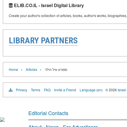
ELIB.CO.IL - Israel Digital Library
Create your author's collection of articles, books, author's works, biographies
LIBRARY PARTNERS
›
›
Home
Articles
ספורט וגיל הילד
Privacy
Terms
FAQ
Invite a Friend
Language (en)
© 2026
Israel
Editorial Contacts
About
·
News
·
For Advertisers