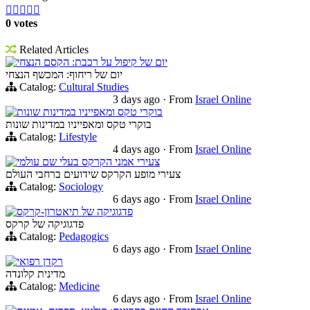





0 votes
Related Articles
יום של קיפול על רכבת: הקסם הנצחי
יום של ריחוף: המכשף הנצחי
Catalog:
Cultural Studies
3 days ago
·
From
Israel Online
בוקרי טקס ומאפייניו במדינות שונות
בוקרי טקס ומאפייניו במדינות שונות
Catalog:
Lifestyle
4 days ago
·
From
Israel Online
צעירי אמני הקרקס בעלי שם עולמי
צעירי מופע הקרקס שידועים ברחבי העולם
Catalog:
Sociology
6 days ago
·
From
Israel Online
פדגוגיקה של תיאטרון-קרקס
פדגוגיקה של קרקס
Catalog:
Pedagogics
6 days ago
·
From
Israel Online
רקדן רפואי
מדינית קלונדה
Catalog:
Medicine
6 days ago
·
From
Israel Online