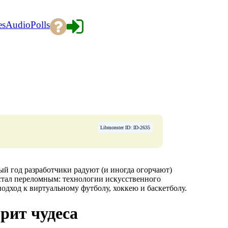
es
Audio
Polls
Libmonster ID: ID-2635
ый год разработчики радуют (и иногда огорчают)
стал переломным: технологии искусственного
одход к виртуальному футболу, хоккею и баскетболу.
рит чудеса