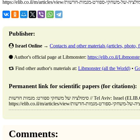
https://elib.co.il/m/articles/view/ציה-של-משחקי-ספורט-מגמות-חדשות
Publisher:
Israel Online
→
Contacts and other materials (articles, photo, fi
Author's official page at Libmonster:
https://elib.co.il/Libmonste
Find other author's materials at:
Libmonster (all the World)
•
Go
Permanent link for scientific papers (for citations):
סימולציה של משחקי ספורט: מגמות חדשות // Tel Aviv: Israel (ELIB.CO.IL). Updated: 02.06.2026. URL:
Comments: