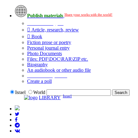
Share your works with the world!
Publish materials
Publication type?
Article, research, review
Book
Fiction prose or poetry
Personal journal entry
Photo Documents
Files: PDF\DOC\RAR\ZIP etc.
Biography
An audiobook or other audio file
Additional options:
Create a poll
Israel
World
Israel
LIBRARY