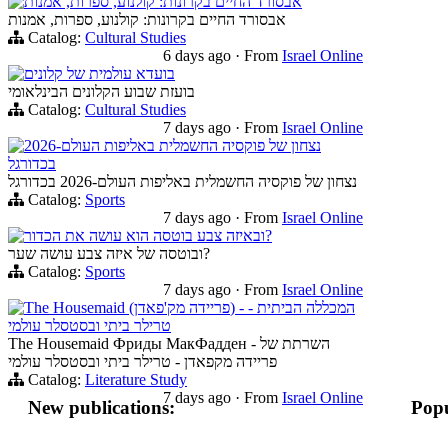
אבסורד החיים בקרונות: קולנוע, ספרות, אמנות
אבסורד החיים בקרונות: קולנוע, ספרות, אמנות
Catalog:
Cultural Studies
6 days ago
·
From
Israel Online
בועדא עולמית של קלונים
בועזת שבוע הקלונים הבינלאומי
Catalog:
Cultural Studies
7 days ago
·
From
Israel Online
נצחון של פוקסיה החשמלית באליפות העולם-2026
בכדורגל
נצחון של פוקסיה החשמלית באליפות העולם-2026 בכדורגל
Catalog:
Sports
7 days ago
·
From
Israel Online
ובאיזה צבע בוטסה הוא עושה את הכדור?
ובוטסה של איזה צבע עושה שער?
Catalog:
Sports
7 days ago
·
From
Israel Online
The Housemaid (פריידה מק'פאדן) - המכללה הביתית -
טרילר ביתי ובסטסלר עולמי
The Housemaid Фриды МакФадден - השרתת של
פריידה מקפאדן - טרילר ביתי ובסטסלר עולמי
Catalog:
Literature Study
7 days ago
·
From
Israel Online
New publications:
Popu