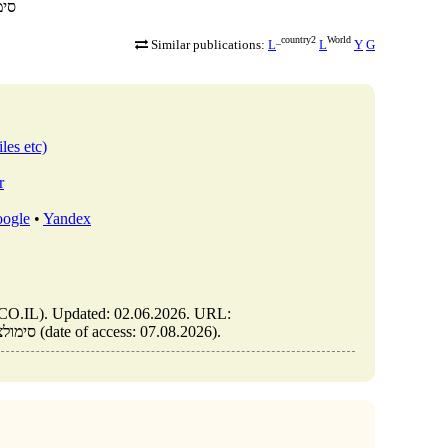
סימול
_country2
World
Similar publications:
L
L
Y
G
les etc)
r
ogle
•
Yandex
https://elib.co.il/m/articles/view/סימולציה-של-משחקי-ספורט-מגמות-חדשות (date of access: 07.08.2026).