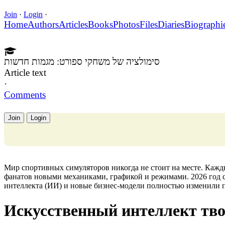
Join
·
Login
·
Home
Authors
Articles
Books
Photos
Files
Diaries
Biographi
סימולציה של משחקי ספורט: מגמות חדשות
Article text
·
Comments
Join
Login
Мир спортивных симуляторов никогда не стоит на месте. Кажд
фанатов новыми механиками, графикой и режимами. 2026 год 
интеллекта (ИИ) и новые бизнес-модели полностью изменили п
Искусственный интеллект тво