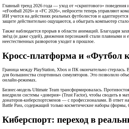
Главный тренд 2026 года — уход от «скриптового» поведения и
«eFootball 2026» и «FC 2026», нейросети теперь управляют ком
ИИ учится на действиях реальных футболистов и адаптируется 
защите действительно ощущаются, а обыграть компьютер стал
Также наблюдается прорыв в области анимаций. Благодаря захв
звёзд (и даже судей), движения персонажей стали плавными и
неестественных разворотов уходит в прошлое.
Кросс-платформа и «Футбол к
Граница между PlayStation, Xbox и ПК окончательно стерлась.
для большинства спортивных симуляторов. Это позволило объе
онлайн-режимах.
Бизнес-модель Ultimate Team трансформировалась. Противостоя
внедрили системы «доверия» (Trust Factor), чтобы сводить в мат
донатеров-киберспортсменов — с профессионалами. В ответ на
Battle Pass, содержащий только косметические наборы (формы, 
Киберспорт: переход в реаль