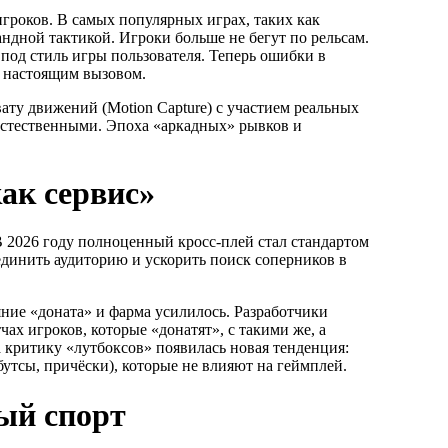
гроков. В самых популярных играх, таких как
андной тактикой. Игроки больше не бегут по рельсам.
под стиль игры пользователя. Теперь ошибки в
о настоящим вызовом.
ату движений (Motion Capture) с участием реальных
 естественными. Эпоха «аркадных» рывков и
ак сервис»
 В 2026 году полноценный кросс-плей стал стандартом
динить аудиторию и ускорить поиск соперников в
ние «доната» и фарма усилилось. Разработчики
чах игроков, которые «донатят», с такими же, а
 критику «лутбоксов» появилась новая тенденция:
бутсы, причёски), которые не влияют на геймплей.
ный спорт