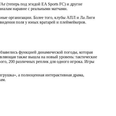
Ae (теперь под эгидой EA Sports FC) и другие
налам наравне с реальными матчами.
ные организации. Более того, клубы АПЛ и Ла Лиги
видения поля у юных вратарей и плеймейкеров.
 обзавелись функцией динамической погоды, которая
тавляющая также вышла на новый уровень: тактические
вого, 200 различных реплик для одного игрока. Игры
игрушка», а полноценная интерактивная драма,
ам.