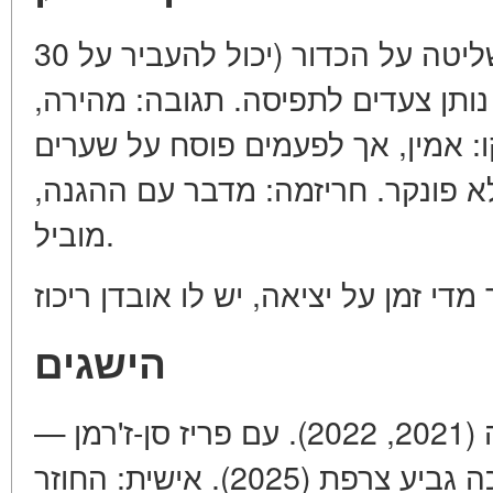
משחק ברגליים: מצטיין בשליטה על הכדור (יכול להעביר על 30
 נותן צעדים לתפיסה. תגובה: מהירה
: אמין, אך לפעמים פוסח על שערים
, לא פונקר. חריזמה: מדבר עם ההגנה
מוביל.
הישגים
עם קרסנודאר — אלוף רוסיה (2021, 2022). עם פריז סן-ז'רמן —
אלוף צרפת (2024, 2025), זוכה גביע צרפת (2025). אישית: החוזר