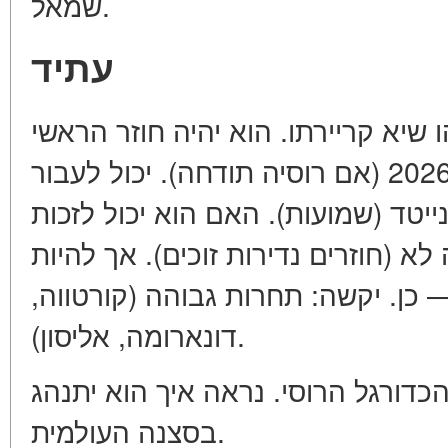
שמאל.
עתיד
אפונוב בן 27 — זהו שיא קריירתו. הוא יהיה חוזר הראשי
של הנבחרת באליפות העולם 2026 (אם רוסיה תודחה). יכול לעבור
נייטד (שמועות). האם הוא יכול לזכות
א (חוזרים נדירות זוכים). אך להיות
— כן. יקשה: תחרות גבוהה (קורטווה
דונארומה, אליסון).
דורגל הרוסי. נראה איך הוא יתנהג
בסצנה העולמית.