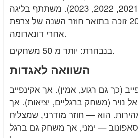
הטוב ביותר ברוסיה (2021, 2022, 2023). משתתף בליגה
האירופית (פעמיים). ב 2025 זוכה בתואר חוזר השנה של צרפת
אחרי דונארומה.
בנבחרת: יותר מ 50 משחקים.
השוואה לאגדות
יב (כך גם רגוע, אמין). אך אקינפייב
אל נויר (משחק ברגליים, יציאות). אך
ירות. הוא — חוזר מודרני, שמצליח
סאפונוב — ימני, אך משחק גם ברגל