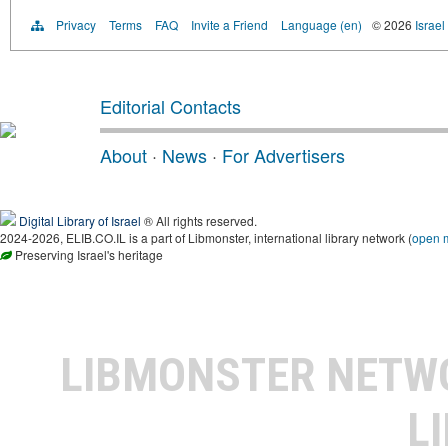
Privacy
Terms
FAQ
Invite a Friend
Language (en)
© 2026
Israel
Editorial Contacts
About
·
News
·
For Advertisers
Digital Library of Israel
® All rights reserved.
2024-2026, ELIB.CO.IL is a part of Libmonster, international library network (
open 
Preserving Israel's heritage
LIBMONSTER NET
L