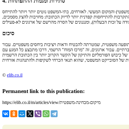
4. סתירות ומגמות ההתפתחות
שפטי) והמקום המעשי. לאזרחים, בתי-המשפט נוטים יותר ויותר להתייחס
תקרבות להתייחסות קפדנית יותר לדיוק הכתובת: מחויבות להציג מסמכים,
סיכום
 תופעה משפטית, שמטרתה להבטיח ודאות ויציבות ביחסים משפטיים. עבור
רתיים. עבור ארגונים, זה "מרכז המוח" הרשמי, דרכו מתבצע כל המגע עם
 כיבוש הפורמליזם והתיקון של הקשר הקרוב יותר בין הכתובת הרשמית
©
elib.co.il
Permanent link to this publication:
https://elib.co.il/m/articles/view/מיקום-מבחינה-משפטית