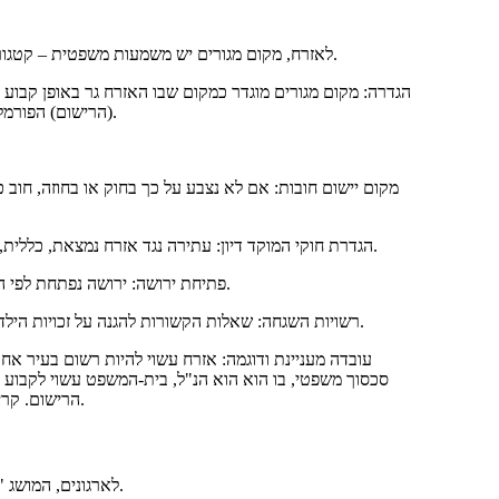
לאזרח, מקום מגורים יש משמעות משפטית – קטגוריה חוקית מרכזית, שמוכתבת בסעיף 20 של חוק האזרחי של רוסיה (מכ"א).
הגדרה: מקום מגורים מוגדר כמקום שבו האזרח גר באופן קבוע
(הרישום) הפורמלי. אולם, הרישום במקום מגורים הוא ההוכחה העיקרית, אם כי לא בלעדית.
הגדרת חוקי המוקד דיון: עתירה נגד אזרח נמצאת, כללית, בבית-המשפט במקום מגוריו (סעיף 28 של חוק המשפט האזרחי של רוסיה).
פתיחת ירושה: ירושה נפתחת לפי המקום האחרון שבו גר הנכס, שמגדיר את איזה נוטריון יפיק את דיון הירושה.
רשויות השגחה: שאלות הקשורות להגנה על זכויות הילדים או המוגבלים נפתרות על-ידי רשויות השגחה והפטרונות במקום מגוריהם.
עובדה מעניינת ודוגמה: אזרח עשוי להיות רשום בעיר אח
סכסוך משפטי, בו הוא הוא הנ"ל, בית-המשפט עשוי לקבוע את
הרישום. קריטריונים: תקופת המגורים, מקום המשפחה, תשלום שכרות, חיבור למרפאה.
לארגונים, המושג "מקום מציאות" חשיבות רבה יותר ומוגדר בתוקף על-ידי סעיף 54 של מכ"א.