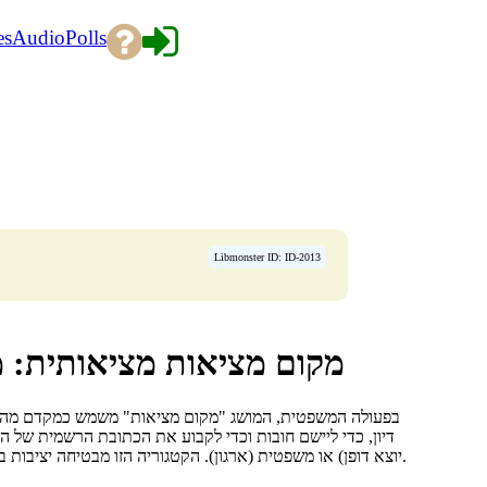
es
Audio
Polls
Libmonster ID: ID-2013
מקום מציאות מציאותית: מר
בפעולה המשפטית, המושג "מקום מציאות" משמש כמקדם מהותי
דיון, כדי ליישם חובות וכדי לקבוע את הכתובת הרשמית של הסו
יוצא דופן) או משפטית (ארגון). הקטגוריה הזו מבטיחה יציבות במסחר האזרחי, מאפשרת לזהות את המשתתפים ביחסים משפטיים במרחב.