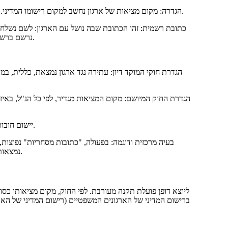
הגדרה: מקום מציאות של ארגון נחשב למקום רישומו המדיני. רישום זה מתבצע לפי הכתובת שהוכנסה על-ידי המייסדים ככתובת רשמית.
כתובת רשמית: זהו הכתובת שבה נושל עם הארגון: לשם נשלח
נרשם ברשם המדיני של הארגונים המשפטיים (רשם המדיני של הארגונים המשפטיים).
הגדרת החוק המיושם: מקום המציאות מגדיר, לפי כל הנ"ל, באיזה
יישום חובות: הוא קריטי להגדרת מקום יישום חובות החוזה, אם לא נצבע על כך בחוזה.
בעיה מרכזית ודוגמה: בפעולה, "כתובות מסחריות" נפוצו
נמצאות באמת שם. זה יוצר בעיות למשתפי-הפעולה, לבתי-המשפט ולרשויות המס.
ליוצא דופן פועלת תקנה מעורבת. לפי החוק, מקום מציאותו כסו
ברישום המדיני של הארגונים המשפטיים (רישום המדיני של הא