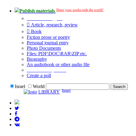
Share your works with the world!
Publish materials
Publication type?
Article, research, review
Book
Fiction prose or poetry
Personal journal entry
Photo Documents
Files: PDF\DOC\RAR\ZIP etc.
Biography
An audiobook or other audio file
Additional options:
Create a poll
Israel
World
Israel
LIBRARY