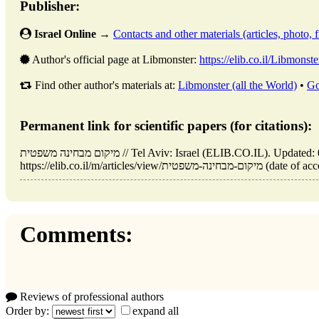
Publisher:
Israel Online
→
Contacts and other materials (articles, photo, fi
Author's official page at Libmonster:
https://elib.co.il/Libmonste
Find other author's materials at:
Libmonster (all the World)
•
Go
Permanent link for scientific papers (for citations):
מיקום מבחינה משפטית // Tel Aviv: Israel (ELIB.CO.IL). Updated: 04.01.2026. URL:
שפטית (date of access: 07.08.2026).
Comments:
Reviews of professional authors
Order by:
expand all