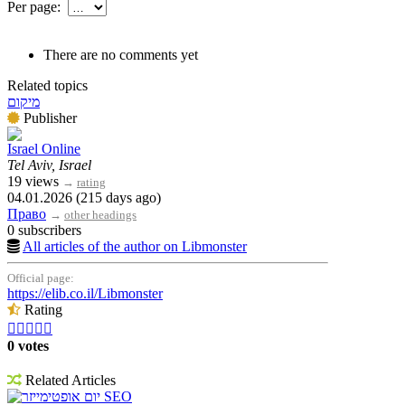
Per page:
There are no comments yet
Related topics
מיקום
Publisher
Israel Online
Tel Aviv, Israel
19 views
→
rating
04.01.2026 (215 days ago)
Право
→
other headings
0 subscribers
All articles of the author on Libmonster
Official page:
https://elib.co.il/Libmonster
Rating





0 votes
Related Articles
יום אופטימייזר SEO