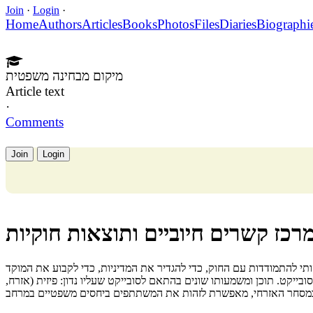
Join
·
Login
·
Home
Authors
Articles
Books
Photos
Files
Diaries
Biographi
מיקום מבחינה משפטית
Article text
·
Comments
Join
Login
כז קשרים חיוביים ותוצאות חוקיות
 להתמודדות עם החוק, כדי להגדיר את המדיניות, כדי לקבוע את המוקד
בייקט. תוכן ומשמעותו שונים בהתאם לסובייקט שעליו נדון: פיזית (אזרח,