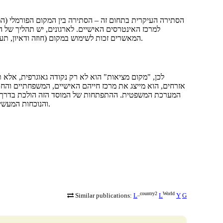
הסתירה העיקרית בתחום זה – הסתירה בין המקום הפורמלי (המ
למרכז האינטרסים האישיים. לארגונים, יש תהליך של ה
המאשרים זכות לשימוש במקום (חוזה ודאיון, תעודה על זכות הבעלות), ומנגנונים של הסרה מהרשם של ארגונים לא-פעילים.
לכן, "מקום מציאות" הוא לא רק נקודה גאוגרפית, אלא
אזרחים, הוא מייצג את מרכז חייהם האישיים, המשפחתיים והחב
המערכת המשפטית. ההתפתחות של המוסד הזה הולכת בדרך של
והנוכחות המעשית של הסובייקט המשפטי, שהוא תנאי הכרחי לשקיפות ולהתנהגות אזרחית.
_country2
World
Similar publications:
L
L
Y
G