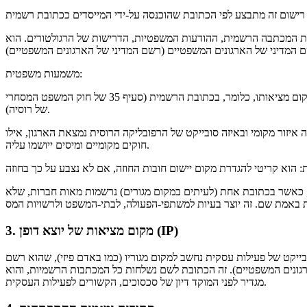
ת המכתבה הרשמית, ההודעות המשפטיות, הדרישות של הרגולטורים. הוא
משמעות משפטית:
הגדרת חוקי המוקד דיון: עתירה נגד ארגון נמצאת, כללית, במקום מציאותו, כלומר, בכתובת הרשמית (סעיף 35 של חוק המשפט המסחרי
של רוסיה).
 איזור מקומי ובאיזה סובייקט של הרפובליקה הרוסית נמצאת הארגון, אילו
חוקים מקומיים ומיסים ייושמו עליה.
ת, כאשר בכתובת אחת (לעיתים במקום מגורים) נרשמות מאות חברות, שלא
3. מקום מציאות של יוצא דופן (IP)
בייקט של פעילות עסקית נחשב למקום מגוריו (כמו באדם פיזי), שהוא רשם
רגונים המשפטיים). זה הכתובת לשם נשלחות כל המכתבות הרשמיות, והוא
מגדיר לפני המוקד דיון של סכסוכים, הקשורים לפעילות העסקית.