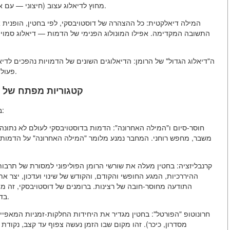
מחוץ לדיאלוג עצוב (חיצוני — עם אחרים, או פנימי — עם עצמו, עם אלוהים, עם רעיון).
המילה דיאלקטית:
כל ההצהרה של דוסטויבסקי, לפי בחטין, הופנית 
התשובה המקדימה. אפילו המונולוג הפנימי של הדמות — דיאלוג סמוי (
ה"דיאלוג הגדול" של הרומן:
הדיאלוגים השונים של הדמויות נהפכים לדיאל
פעולות, אלא אירוע של נפגשות ואינטראקציה של תודעות.
3. קטגוריות מפתח של 
בחטין מציג רצף של קטגוריות לתיאור פואטיקת דוסטויבסקי:
חוסר-סיום ו"המילה האחרונה":
הדמות בדוסטויבסקי לעולם לא נתונה 
משבר, מחפש רוחני. המחבר נמנע מלומר "המילה האחרונה" על הדמות, 
קרנבליזציה:
בחטין מעלה את שורשי הרומן הפוליפוני למסורת של תרבות
ההיררכיות, המגע החופשי והקודם, והקודש של שינוי ועדכון, יצר
התודעה מחוסר-חובה של רצינות. ברומנים של דוסטויבסקי, זה מ
בדו-פרצופיות, בירידה של גבוה (למשל, ב"בעלי הרוח").
חרונוטופ "הפורטל":
בחטין מגדיר את היחידות החלקות-זמניות המאפיינו
מסדרון, כיכר). זהו מקום שבו הזמן נעשה צפוף עד קצב, נקודת