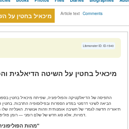
ticles
Books
Photos
Files
Diaries
Biographies
Audi
Article text
·
Comments
מיכאיל בחטין על הש
Libmonster ID: ID-1540
מיכאיל בחטין על השיטה הדיאלגית והפו
הביאה לשינוי דרמטי במדע הספרות ובפילוסופיה התרבות. בחטין ה
תיאוריה חדשה לגמרי של חשיבה אומנותית וזהות אנושית. האנליזה שלו 
דמויות, אלא סוג חדש של שלם רומני — רומן פוליפוני, שבו תפיסת המחבר לא דומיננטית על תודעות הדמויות.
1. מהות הפוליפוניה: "מגוון של קולות עצמאיים ולא ממזוגים"