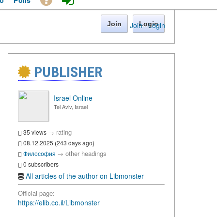
o
Polls
Join
Login
Join
·
Login
PUBLISHER
Israel Online
Tel Aviv, Israel
→
rating
35 views
08.12.2025 (243 days ago)
→
other headings
Философия
0 subscribers
All articles of the author on Libmonster
Official page:
https://elib.co.il/Libmonster