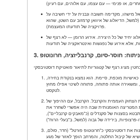
אל מישהו,
מקדימה תשובה
ונבנית על ידי חשיבה על
למשל, הדיאלוג של איוואן קרמזוב עם השטן, שהוא
פרויקציה של תודעתו המעצמת).
וג יחיד של כל היצירה. אירוע הרומן — לא רצף של
ניתוח: חוסר-סיום, קרנבליזציה, חרונוטופ
כאישיות מוכפת, סיימת. הוא נמצא בנקודת בחירה,
ומשאירה אותה פתוחה, פתוחה לשינוי אפילו מחוץ
לטקסט.
 הצחוק העממית והקרנבל. הקרנבל, עם ההיפוך של
 את המטריצה האומנותית שבה היה אפשרי לשחרר את
תבטא בסצנות של סקנדלים (כ"מאבקים קרנבליים"),
ת את דוסטויבסקי כ"חרונוטופ פורטל" (חדר, סולם,
 שיא של קיבול החלטה, והמרחב הופך לאזור של מגע