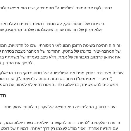
בחטין לקח את המונח "פוליפוניה" מהמוזיקה, שבו הוא מייצג קולות
ביצירות של דוסטויבסקי, לא מספר דמויות ורצפים בעולם אוב
אלא מגוון של תודעות שוות, שהעולמות שלהם מתמזגים, שומ
זה היה חתיכה בשיטת הרומן המונולוגי המסורתי, שבו כל הדמויות, המ
של המחבר-יציר. בדעתו של בחטין, התודעה של המחבר ניצבת בסדרה ע
את איוואן קרמזוב מגבוהות של אמת, אלא ניצב בעמדה של
משתתף בדי
להפוך את ההגיון, הבלתי-סיימת וה"לא-מוכרע" של כל תודעה לנראה ולשמיעה.
עובדה מעניינת:
בחטין מניח את הפוליפוניה של דוסטויבסקי כנגד הדיאלק
("תזיס — אנטיתזיס") נפתר בסינטזה הגבוהה ("סינטזה"), אז בדוסט
ממשיכים להשמע יחד, בדיאלוג נצחי. המטרה היא לא לפתור את הספור, אלא להעמיק אותו, לחשוף את כל המלול של ההתנגדות.
2. 
עבור בחטין, הפוליפוניה היא תוצאה של עקרון פילוסופי עמוק יותר — 
תודעה דיאלקטית:
"להיות — זה לתקשר בדיאלוגית. כשהדיאלוג נגמר, ה
עם תודעה אחרת. "אני" מודע לעצמו רק דרך "אתה". דמויות של דוסטוי