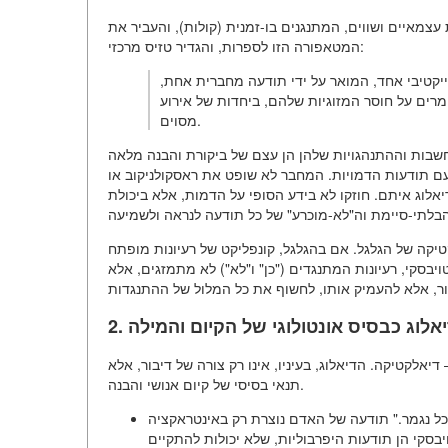
 עצמאיים ושווים, המתנגנים בו-זמנית (קולות), והעביר את
המטאפורה הזו לספרות, והגדיר טזיס מרכזי:
ייקטיבי אחד, המואר על ידי תודעה מחברית אחת,
רים על חוסר המזוגיות שלהם, ביחדות של אירוע
מסוים.
חשבות וההתנהגויות שלהן הן עצם של ביקורת והבנה מלאה
ם תודעות הדמויות. המחבר לא שופט את ראסקולניקוב או
אלוג
איתם. חוזקו לא בידע הסופי על הדמות, אלא ביכולת
טיקה של הגלגל. אם בהגלגל, קונפליקט של רעיונות מופתח
ויבסקי, רעיונות המתנגדים (
"כן" ו"לא"
) לא מתמזגים, אלא
הדיאלוג כבסיס אונטולוגי של הקיום והמילה
דיאלקטיקה. הדיאלוג, בעיניו, אינו רק צורה של דיבור, אלא
תנאי בסיסי של קיום אנושי והבנה.
כל נגמר." תודעה של האדם נוצרת רק באינטראקציה
בסקי הן תודעות היפרבוליות, שלא יכולות להתקיים