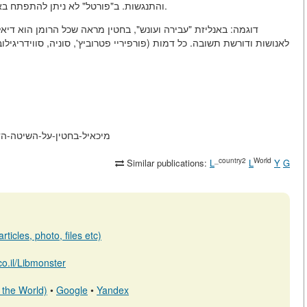
והתנגשות. ב"פורטל" לא ניתן להתפתח באופן עדין והדרגתי — רק פיצוץ, קטסטרופה או תחיה.
דוגמה:
באנליזת "עבירה ועונש", בחטין מראה שכל הרומן הוא דיאל
לאנושות ודורשת תשובה. כל דמות (פורפיריי פטרוביץ', סוניה, סווידריגילו
https://elib.co.il/m/articles/view/מיכאיל-ב
_country2
World
Similar publications:
L
L
Y
G
ticles, photo, files etc)
.co.il/Libmonster
 the World)
•
Google
•
Yandex