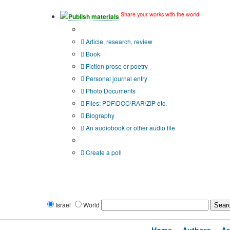
Share your works with the world!
Publish materials
Publication type?
Article, research, review
Book
Fiction prose or poetry
Personal journal entry
Photo Documents
Files: PDF\DOC\RAR\ZIP etc.
Biography
An audiobook or other audio file
Additional options:
Create a poll
Israel
World