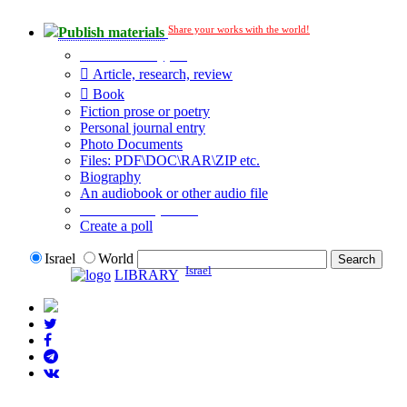
Share your works with the world!
Publish materials
Publication type?
Article, research, review
Book
Fiction prose or poetry
Personal journal entry
Photo Documents
Files: PDF\DOC\RAR\ZIP etc.
Biography
An audiobook or other audio file
Additional options:
Create a poll
Israel
World
Israel
LIBRARY