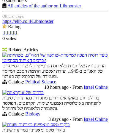
0 subscribers
All articles of the author on Libmonster
Official page:
https://elib.co.il/Libmonster
Rating





0 votes
Related Articles
כיצד רוסיה הפכה למייסדת-שותפה של האו\"ם, כשהייתה
ברכיב האיחוד הסובייטי?
ההיסטוריה של חברת בלארוס הסובייטית לרשות המייסדים
של האו\"ם ב-1945. ועידת יאלטה, חתימת הסכם המייסד
ומעמדה של הרפובליקה בארגון.
Catalog:
Political Science
10 hours ago
·
From
Israel Online
ברדים של אוקראינה
ברדלס חום באוקראינה: היכן מתגורר, כמה נותר, סיבות
להפחתה באוכלוסייה ואמצעי שימור. הקרפטים, הפולסה
והשמורה הלאומית של צ'רנוביל.
Catalog:
Biology
3 days ago
·
From
Israel Online
בוקרי טקס ומאפייניו במדינות שונות
בוקרי טקס ומאפייניו במדינות שונות