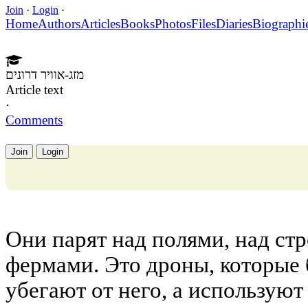
Join
·
Login
·
Home
Authors
Articles
Books
Photos
Files
Diaries
Biographi
מזג-אוויר דרונים
Article text
·
Comments
Join
Login
Они парят над полями, над ст
фермами. Это дроны, которые 
убегают от него, а используют