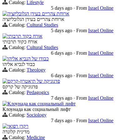
Catalog:
Lifestyle
5 days ago
·
From
Israel Online
ארוחת צהריים בעידן הגלובליזציה
ארוחת צהריים בעידן הגלובליזציה
Catalog:
Cultural Studies
5 days ago
·
From
Israel Online
אורח כקוד תרבותי
אורח כקוד תרבותי
Catalog:
Cultural Studies
6 days ago
·
From
Israel Online
כבודו של הנביא אליהו
כבוד לנביא אליהו
Catalog:
Theology
6 days ago
·
From
Israel Online
פדגוגיקה של תיאטרון-קרקס
פדגוגיקה של קרקס
Catalog:
Pedagogics
7 days ago
·
From
Israel Online
Клоунада как социальный лифт
Клоунада как социальный лифт
Catalog:
Sociology
7 days ago
·
From
Israel Online
רקדן רפואי
מדינית קלונדה
Catalog:
Medicine