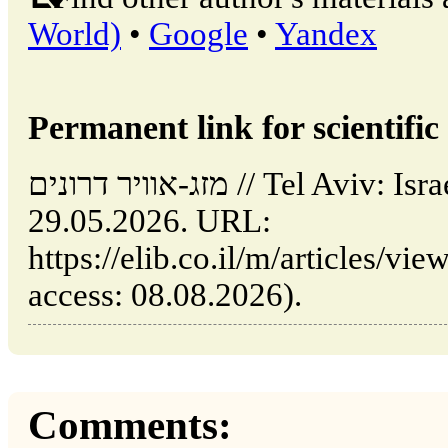
World)
•
Google
•
Yandex
Permanent link for scientific 
מזג-אוויר דרונים // Tel Aviv: Israel (ELIB.CO.IL). Updated:
29.05.2026. URL:
https://elib.co.il/m/articles/view/מזג-אוויר-דרונים (date 
access: 08.08.2026).
Comments: