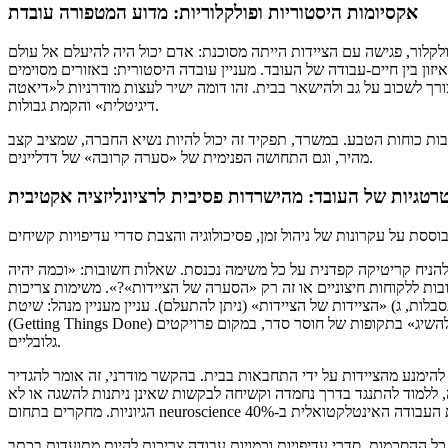
אקסיומות היסטוריות ופולקלוריות: מדוע המטפורה עובדת
לור, פגישה עם הציידות הייתה מסוכנת: אדם יכול היה להיעלם אל עולם
ן בין חיים-עבודה של העובד. מעניין עובדה היסטורית: באזורים מסוימים
רך לשכוב על גב ולהישאר בבית. זהו דומה ישיר לעצות מודרניות ל«דיאטה
דיגיטלית» והקמת גבולות.
בות כוחות הטבע. במשרד, תפקיד זה יכול להיות נשיא החברה, שמציב קצב
מהיר, וגם התחושה הפנימית של «סערה קרובה» של דדליינים.
טגיות של העובד: מהישרדות פסיבית לרציונליזציה אקטיבית
ש להניח קריטיקה קפדנית על כל משימה נכנסת. שאלות חשובות: «וכמה יהיה
ות ללקוחות חיצוניים או זה רק «הסערה של הציידות»?». משימות צריכות
לות, ג) «הציידות של הציידות» (ניתן להתעלם). עניין מעניין מנהל: שיטת «GTD»
(Getting Things Done) של דיוויד אלן ממליץ להתמקד ב«פעולה ספציפית שאפשר להשיג» בתקופות של חוסר סדר, במקום פרויקטים
גלובליים.
ן להימנע מהציידות על ידי התחבאות בבית. בהקשר מודרני, זה אומר להגדיר
 ללמוד להתנגד בדרך נחמדה וקשיחה לבקשות שאינן ניתנות להשגה או לא
ות, סדרי עדיפויות וכמויות עבודה צריכות להיות מתועדות בכתב (email, task-tracker).