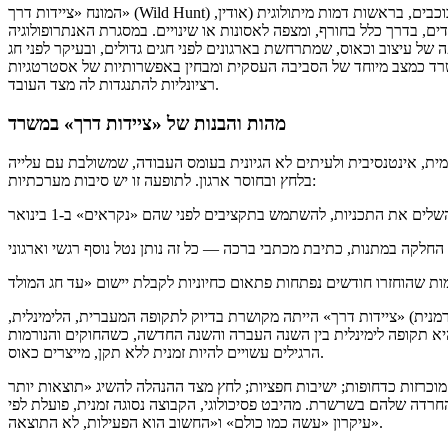
המונח «ציידות דרך» (Wild Hunt) יוצא מהמיתולוגיה האירופית. זהו קבוצה על-טבעית של רוחות וכוכבים, בראשות דמות מיתולוגית (אודין,
ים, בדרך כלל בחורף, ומצפה לאסונות או שינויים. במסגרת האנתרופולוגיה
 של עיצוב וכאוס, שמתרחשת בארגונים לפני חגים גדולים, ובעיקר לפני חג
רד כמצב מיוחד של הסביבה העסקית ומבחין באפשרותיות של אסטרטגיות
רציונליות להתנגדות לה מצד העובד.
מהות והבנות של «ציידות דרך» במשרד
ת, אינטנסיבית ולעיתים לא הגיונית בעומס העבודה, שמשולבת עם עלייה
בלחץ ובחוסר ארגון. לתופעה זו יש סיבות מערכתיות:
רמנית) «ציידות דרך» הייתה מקושרת בדיוק לתקופה המעברית, הלימינלית,
יא תקופה לימינלית בין השנה העברה והשנה החדשה, כשהחוקים והנורמות
הרגילים עשויים להיות זמנית ללא תקן, מייצרים כאוס.
מוכרזות כדחופות; ישיבות חפציות; לחץ מצד ההנהלה להשיג «תוצאות יותר
רדה שלהם בשרשרת. מהיבט פסיכולוגי, הקבוצה נסוגה זמנית, פועלת לפי
עיקרון «עשה כמו כולם» ו«החשוב הוא הפעילות, לא התוצאה».