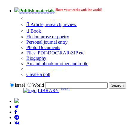
Share your works with the world!
Publish materials
Publication type?
Article, research, review
Book
Fiction prose or poetry
Personal journal entry
Photo Documents
Files: PDF\DOC\RAR\ZIP etc.
Biography
An audiobook or other audio file
Additional options:
Create a poll
Israel
World
Israel
LIBRARY