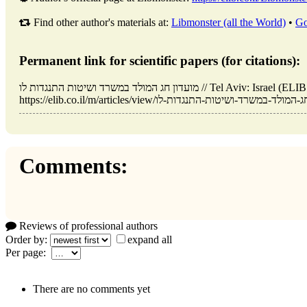
Find other author's materials at:
Libmonster (all the World)
•
Go
Permanent link for scientific papers (for citations):
מועדון חג המולד במשרד ושיטות התנגדות לו // Tel Aviv: Israel (ELIB.CO.IL). Updated: 22.12.2025. URL:
Comments:
Reviews of professional authors
Order by:
expand all
Per page:
There are no comments yet