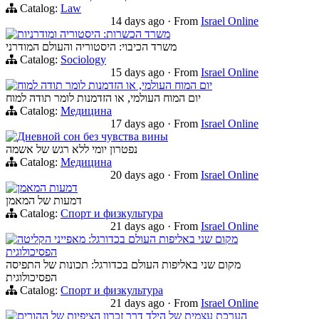
Catalog:
Law
14 days ago
·
From
Israel Online
משרד הכשרות: היסטוריה ומודרניות
משרד הכיבוי: היסטוריה והעולם המודרני
Catalog:
Sociology
15 days ago
·
From
Israel Online
יום המוח העולמי, או הזדמנות לומר תודה למוח
יום המוח העולמי, או הזדמנות לומר תודה למוח
Catalog:
Медицина
17 days ago
·
From
Israel Online
Дневной сон без чувства вины
נפטרון יומי ללא רגש של אשמה
Catalog:
Медицина
20 days ago
·
From
Israel Online
דמעות המאמן
דמעות של המאמן
Catalog:
Спорт и физкультура
21 days ago
·
From
Israel Online
מקום שני באליפות העולם בכדורגל: מאפייני הקליטה
הפסיכולוגית
מקום שני באליפות העולם בכדורגל: תכונות של התפיסה
הפסיכולוגית
Catalog:
Спорт и физкультура
21 days ago
·
From
Israel Online
הערכת עצמית של הילד דרך זכרון הציפיות של ההורים