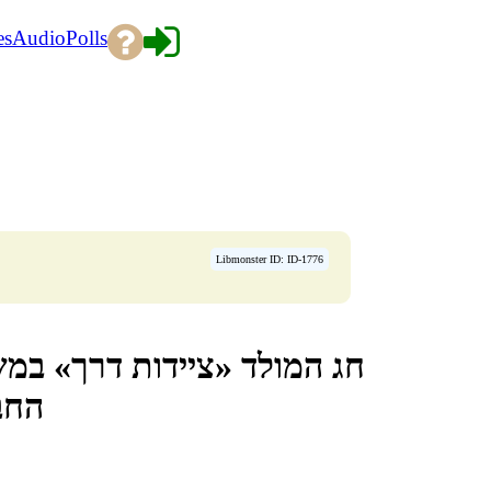
es
Audio
Polls
Libmonster ID: ID-1776
חג המולד «ציידות דרך» במ
החב