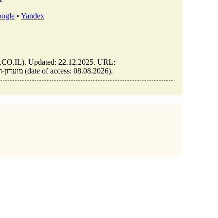
ogle
•
Yandex
https://elib.co.il/m/articles/view/מועדון-חג-המולד-במשרד-ושיטות-התנגדות-לו (date of access: 08.08.2026).