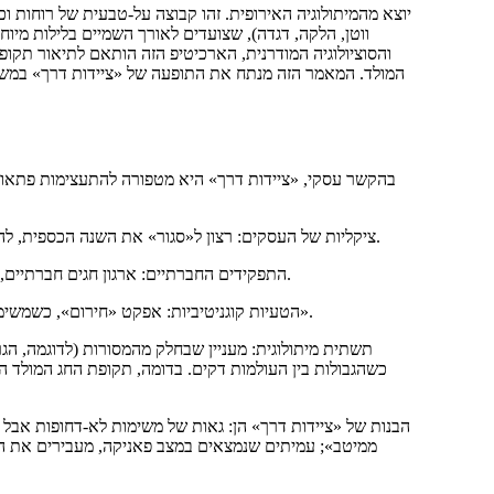
ווטן, הלקה, דגדה), שצועדים לאורך השמיים בלילות מיוחד
והסוציולוגיה המודרנית, הארכיטיפ הזה הותאם לתיאור תקופה
המולד. המאמר הזה מנתח את התופעה של «ציידות דרך» במש
בהקשר עסקי, «ציידות דרך» היא מטפורה להתעצימות פתאומי
ציקליות של העסקים: רצון ל«סגור» את השנה הכספית, להשלים את התכניות, להשתמש בתקציבים לפני שהם «נקראים» ב-1 בינואר.
התפקידים החברתיים: ארגון חגים חברתיים, החלקה במתנות, כתיבת מכתבי ברכה — כל זה נותן נטל נוסף רגשי וארגוני.
הטעיות קוגניטיביות: אפקט «חירום», כשמשימות שהוחזרו חודשים נפתחות פתאום כחיוניות לקבלת יישום «עד חג המולד».
תשתית מיתולוגית: מעניין שבחלק מהמסורות (לדוגמה, הג
כשהגבולות בין העולמות דקים. בדומה, תקופת החג המולד ה
הבנות של «ציידות דרך» הן: גאות של משימות לא-דחופות אבל 
ממיטב»; עמיתים שנמצאים במצב פאניקה, מעבירים את הח