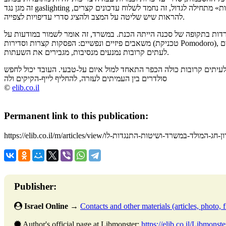
זה מגן נגד gaslighting ושינוי של משימות ברגע האחרון. ברגעים שבהם «הציידות» מתחילה לגדול, זה נחמד לשלוח עדכונים קצרים,
להראות שיש שליטה על המצב ולהציג סדרי עדיפויות לצפייה.
דות בתקופה של סכנה הייתה הכנת. במשרד, זה אומר לשמור במודעות על
משאבים פיזיים ונפשיים: הפסקות קצרות וסדירות (טכניקת Pomodoro), אכילה מלאה, פעילות גופנית. פרדוקסיאלית, בזמן חירום אנשים
לעתים קרובות נמנעים מנסיבות, מגבירים את השעתות.
 לעיתים קרובות כולה הכפר התאחד למול איום על-טבעי. העובד יכול לחפש
סולדרים בין העמיתים לעזרה, להחליף לייף-הקיקים ולה
©
elib.co.il
Permanent link to this publication:
https://elib.co.il/m/artic/מועדון-חג-המולד-במשרד-ושיטות-התנגדות-לו
Publisher:
Israel Online
→
Contacts and other materials (articles, photo, fi
Author's official page at Libmonster:
https://elib.co.il/Libmonste