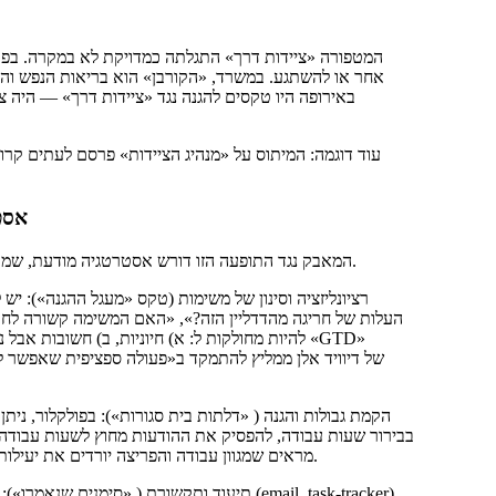
המטפורה «ציידות דרך» התגלתה כמדויקת לא במקרה. בפולק
אחר או להשתגע. במשרד, «הקורבן» הוא בריאות הנפש והאיזו
באירופה היו טקסים להגנה נגד «ציידות דרך» — היה צו
עוד דוגמה: המיתוס על «מנהיג הציידות» פרסם לעתים קרו
אסטר
המאבק נגד התופעה הזו דורש אסטרטגיה מודעת, שמבוססת על עקרונות של ניהול זמן, פסיכולוגיה והצבת סדרי עדיפויות קשיחים.
רציונליזציה וסינון של משימות (טקס «מעגל ההגנה»): י
העלות של חריגה מהדדליין הזה?», «האם המשימה קשורה לחוב
להיות מחולקות ל: א) חיוניות, ב) חשובות אבל נסב
הקמת גבולות והגנה ( «דלתות בית סגורות»): בפולקלור, נית
בבירור שעות עבודה, להפסיק את ההודעות מחוץ לשעות עבודה,
הגיוניות. מחקרים בתחום neuroscience מראים שמגוון עבודה והפריצה יורדים את יעילות העבודה האינטלקטואלית ב-40%.
תיעוד ותקשורת ( «סימנים שנאמרו»): כל ההסכמ