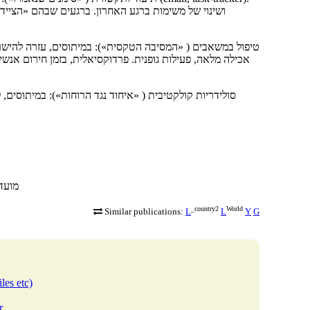
טיפול במשאבים ( «המסיבה הטקסית»): במיתוסים, עזרה להישר
סולידריות קולקטיבית ( «איחוד נגד הרוחות»): במיתוסים,
les/view
_country2
World
Similar publications:
L
L
Y
G
les etc)
r