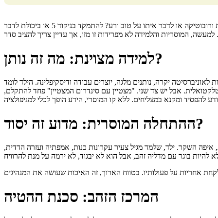
לפני כל הורה עומדת בחירה: להכניס את הילד לקורסי אנגלית ורובוטיקה או לדבר איתו על טוב ורע? להתמקד בניקוד 5 או ביכולת לדבר
למידה מצוינת: מה זה נותן?
 לאוניברסיטה יקרה, נותנים מלגה, יוצרים עבודה ודיסקיפלינה. הילד לומד
טלקטואלית. אבל יש צד שני. "מצטיין עם סינדרום המצטיין" פחד להתקלם
ההתחלה המוסרית: מדוע זה יסוד?
 איפה השקר. ילד, שלמד מגיל צעיר עקרונות כנות, אמפתיה ועזרה הדדית
המרכז הזהב: סכנת ההטיה