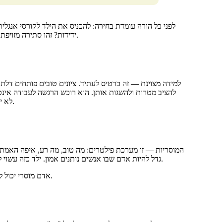
ידידות? זהו סתירה מזויפת. למעשה, המוסריות והלמידה לא מפרידות זו מזו, אך עדיין צריך להציב סדר.
למידה מצוינת — זה כרטיס לעתיד. ציונים טובים פותחים דלתות
להציב מטרות ולהשגות אותן. הוא רוכש הרגשה לעבודה אינ,
לא יודע להפסיד ומקנא במצליחים. ללא קו המוסרי, הידע הופך לכלי למניפולציה.
המוסריות — זו מערכת פילטרים: מה טוב, מה רע, איפה האמת,,
גדל להיות אדם שבו אנשים נותנים אמון. ילד כזה עשוי לא להיות בוגר עם מדליה זהב, אבל הוא לא יבגוד, לא ירמה על מנת להרוויח.
אדם מוסרי יכול לקחת אחריות על פעולותיו. בטווח הארוך, זה האיכות שעושה את המנהיגים.