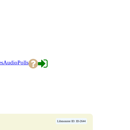
es
Audio
Polls
Libmonster ID: ID-2644