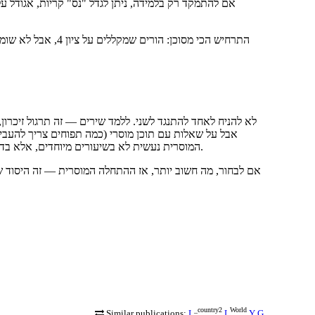
אם להתמקד רק בלמידה, ניתן לגדל "נס" קריות, אגודל ע
התרחיש הכי מסוכן: ה
לא להניח לאחד להתנגד לשני. ללמד שירים — זה תרגול זיכרו,
המוסרית נעשית לא בשיעורים מיוחדים, אלא בדוגמה של ההורים: כיצד אתם מגיבים לעני, כיצד אתם מדברים על עמיתיכם.
אם לבחור, מה חשוב יותר, אז ההתחלה המוסרית — זה היסוד של
_country2
World
Similar publications:
L
L
Y
G