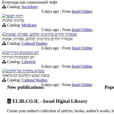
Клоунада как социальный лифт
Catalog:
Sociology
5 days ago
·
From
Israel Online
רקדן רפואי
מדינית קלונדה
Catalog:
Medicine
5 days ago
·
From
Israel Online
אבסורד החיים בקרונות: קולנוע, ספרות, אמנות
אבסורד החיים בקרונות: קולנוע, ספרות, אמנות
Catalog:
Cultural Studies
6 days ago
·
From
Israel Online
יום המגבונים הנייריים
יום המגבוניות הניירות
Catalog:
Lifestyle
6 days ago
·
From
Israel Online
בועדא עולמית של קלונים
בועזת שבוע הקלונים הבינלאומי
Catalog:
Cultural Studies
6 days ago
·
From
Israel Online
New publications:
Popu
ELIB.CO.IL - Israel Digital Library
Create your author's collection of articles, books, author's works,