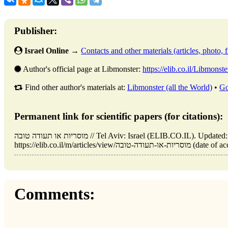
Publisher:
Israel Online
→
Contacts and other materials (articles, photo, fi
Author's official page at Libmonster:
https://elib.co.il/Libmonste
Find other author's materials at:
Libmonster (all the World)
•
Go
Permanent link for scientific papers (for citations):
מוסריות או תעודה טובה // Tel Aviv: Israel (ELIB.CO.IL). Updated: 03.06.2026. URL:
https://elib.co.il/m/articles/vie
Comments: