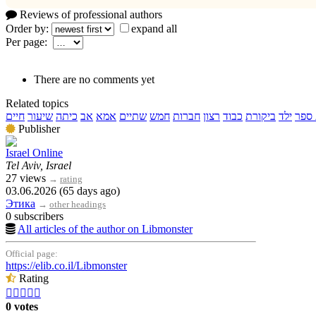
Reviews of professional authors
Order by:
expand all
Per page:
There are no comments yet
Related topics
 ספר
ילד
ביקורת
כבוד
רצון
חברות
חמש
שתיים
אמא
אב
כיתה
שיעור
חיים
Publisher
Israel Online
Tel Aviv, Israel
27 views
→
rating
03.06.2026 (65 days ago)
Этика
→
other headings
0 subscribers
All articles of the author on Libmonster
Official page:
https://elib.co.il/Libmonster
Rating





0 votes