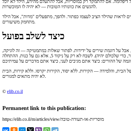
ל דיפלומה. אם להתמקד רק במוסריות, אבל להתעלם מהידע, הילד לא יוכל
להגשים את כוונותיו הטובות — לא יהיה לו המוכשרות.
ורים שמקללים על ציון 4, אבל לא שומים לראות שהילד הציב לעצמו כפתור. ולהפך, מתפעלים "מדות", אבל הילד
מתחמק משיעורים.
כיצד לשלב בפועל
ן, אבל על דוגמת שירים על ידידות. לפתור שאלות במתמטיקה — זה לוגיקה
אבל על שאלות עם תוכן מוסרי (כמה תפוחים צריך להעביר, כדי שלכולם יהיה). לשבח לא רק על ניקוד 5, אלא גם על כנות. ההתחלה
 הבית, והלמידה — הקירות. ללא יסוד, הקירות יקרסו. וללא קירות, הבית
לא יהיה מתאים למגורים.
©
elib.co.il
Permanent link to this publication:
https://elib.co.il/m/articles/view/מוסריות-או-תעודה-טובה