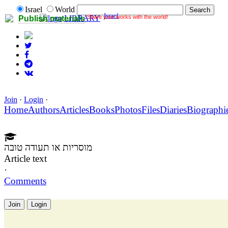
Israel
World
Israel
Share your works with the world!
LIBRARY
Publish materials
Join
·
Login
·
Home
Authors
Articles
Books
Photos
Files
Diaries
Biographi
מוסריות או תעודה טובה
Article text
·
Comments
Join
Login