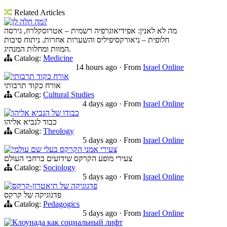
Related Articles
מה חלה לן?
מה לא לאנין: אפידיאוגרפיה רשמית – אטרוסקלרוז, גירסה
חלופית – ניאורקסיפיליס והשערות אחרות. ניתוח סיבות
המוות ומחלות המנהיג.
Catalog:
Medicine
14 hours ago
·
From
Israel Online
אורח כקוד תרבותי
אורח כקוד תרבותי
Catalog:
Cultural Studies
4 days ago
·
From
Israel Online
כבודו של הנביא אליהו
כבוד לנביא אליהו
Catalog:
Theology
5 days ago
·
From
Israel Online
צעירי אמני הקרקס בעלי שם עולמי
צעירי מופע הקרקס שידועים ברחבי העולם
Catalog:
Sociology
5 days ago
·
From
Israel Online
פדגוגיקה של תיאטרון-קרקס
פדגוגיקה של קרקס
Catalog:
Pedagogics
5 days ago
·
From
Israel Online
Клоунада как социальный лифт