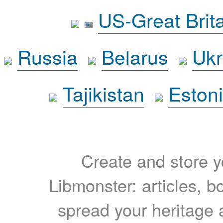
US-Great Brit
Russia
Belarus
Ukr
Tajikistan
Eston
Create and store yo
Libmonster: articles, b
spread your heritage a