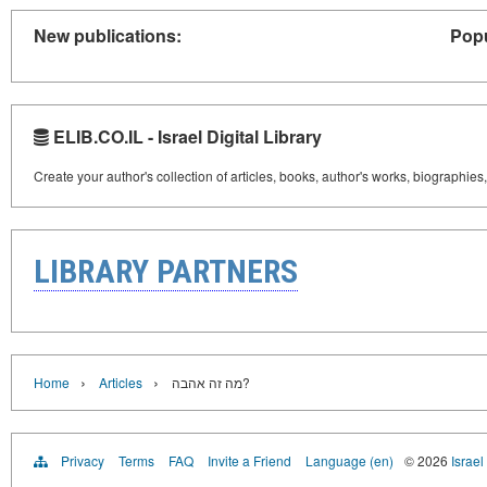
New publications:
Popu
ELIB.CO.IL - Israel Digital Library
Create your author's collection of articles, books, author's works, biographies
LIBRARY PARTNERS
›
›
Home
Articles
מה זה אהבה?
Privacy
Terms
FAQ
Invite a Friend
Language (en)
© 2026
Israel