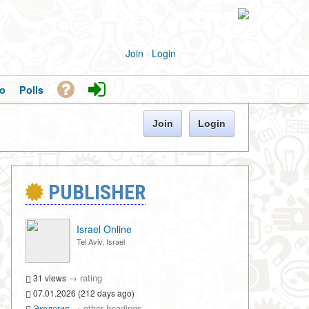
Join
·
Login
o
Polls
Join
Login
PUBLISHER
Israel Online
Tel Aviv, Israel
→
rating
31 views
07.01.2026 (212 days ago)
→
other headings
Экология