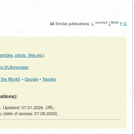
_country2
World
Similar publications:
L
L
Y
G
ticles, photo, files etc)
.co.il/Libmonster
 the World)
•
Google
•
Yandex
tations):
https://elib.co.il/m/articles/view/מאפייני-אקלים-החורף (date of access: 07.08.2026).