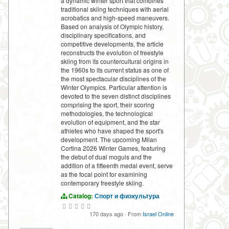
a dynamic winter sport that combines
traditional skiing techniques with aerial
acrobatics and high-speed maneuvers.
Based on analysis of Olympic history,
disciplinary specifications, and
competitive developments, the article
reconstructs the evolution of freestyle
skiing from its countercultural origins in
the 1960s to its current status as one of
the most spectacular disciplines of the
Winter Olympics. Particular attention is
devoted to the seven distinct disciplines
comprising the sport, their scoring
methodologies, the technological
evolution of equipment, and the star
athletes who have shaped the sport's
development. The upcoming Milan
Cortina 2026 Winter Games, featuring
the debut of dual moguls and the
addition of a fifteenth medal event, serve
as the focal point for examining
contemporary freestyle skiing.
Catalog:
Спорт и физкультура
170 days ago
·
From
Israel Online