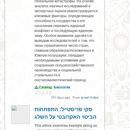
глобальной катастрофы. На основе
анализа научных исследований и
экспертных оценок реконструируются
ключевые факторы, определяющие
способность государства и его
населения пережить ядерный
конфликт и последующую ядерную
зиму. Особое внимание уделяется
выводам исследователей о том, что
лишь ограниченное число стран,
главным образом расположенных в
Южном полушарии, обладают
необходимыми условиями для
сохранения сельскохозяйственного
производства и социальной
стабильности в
постапокалиптический период.
Catalog:
Биология
151 days ago
·
From
Israel Online
סקי פריסטייל: התפתחות
הביטוי האקרובטי על השלג
This article examines freestyle skiing as