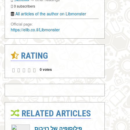
0 subscribers
All articles of the author on Libmonster
Official page:
https://elib.co.il/Libmonster
RATING
0 votes
RELATED ARTICLES
פילוסופיה של רויבוס