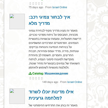
75 days ago
·
From
Israel Online
איך לבחור צמיגי רכב:
מדריך מלא
מאמר זה מציג מדריך מקיף לבחירת צמיגי
מכוניות, המבוסס על ניתוח מפרטי טכניים,
דרישות תפעוליות, ומגמות עכשוויות בתעשיית
הצמיגים. הפרמטרים המרכזיים המשפיעים
על בטיחות הנסיעה והנוחות נבדקים:
עונתיות, מידה, מדדי עומס ומהירות, תבנית
החריצים, וחומרים. תשומת לב מיוחדת
מוקדשת לפענוח סימוני הצמיג, לניתוח
השוואתי של צמיגים בקטגוריות מחיר שונות,
ולמלצות מעשיות לשימוש ולאחסון.
Catalog:
Машиноведение
149 days ago
·
From
Israel Online
אילו מדינות יוכלו לשרוד
מלחמה גרעינית?
מאמר זה בוחן את התרחיש ההיפותטי של