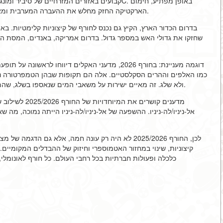
הארקטיקה החזק מחלש את ההעברה המערבית ומאפשר לאוויר הקר ל"זרום" יותר דרומה, כפי שנצפה ב-2026.
בדרום הכדור הארץ, הקיץ גם נכנס לחורף של קיצוניות קלימטיות. בא
דוגמה מעניינת: בחורף 2026, מדעני האקלים דיווחו ל
כמו האלפים וההרים הסקלסטיים. אלה הם תקופות שבהן הטמפרטורה נש
ולא שלג. זה מאיים ישירות על משאבי המים שנאספו בשלג, שהם קריטיים לחקלאות ולאנרגיה הידרו-אלקטרית באביב ובקיץ.
מדענים קושרים א
אל-ניניו/לה-ניניו. ההשפעה של אל-ניניו/לה-ניניו הייתה נמוכה, 
לכן, החורף 2025/2026 לא היה רק עונה חמה, אלא גם ה
קיצוניות, שינוי במחזור האטמוספרי וחיזוק של ההבדלים המקומיים
כלכלה ופעולות חברתיות בכל רחבי העולם. כל חורף לאונומלי,