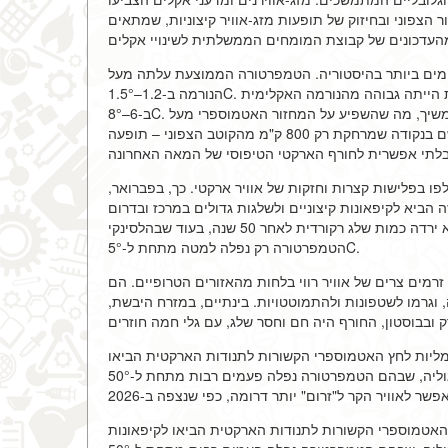
צפוני ובחיזוק של תופעות מזג-אוויר קיצוניות, שמתאים
 לעשירייה של החורפים החמים ביותר בהיסטוריה. הטמפרטורה הממוצעת עלתה מעל
הנורמה ב-1.2–1.5°C. זה התבטא במיוחד בארקטיקה, שבה הטמפרטורה בתקופות מסוימות הייתה גבוהה מהנורמה האקלימית
ב-6–8°C. הצמצום ההיסטורי של שטח הקרח הימי בים הברנטי וים הקרחוני המשיך, מה שהשפיע על המחזור האטמוספרי מעל
אירואזיה. עובדה מעניינת: בינואר 2026, ספינת מחקר נורווגית רשמה גשם בנקודה שמרחקת רק 800 ק"מ מהקוטב הצפוני – תופעה
ו בפלישות קצרות וחזקות של אוויר ארקטי. כך, בפברואר,
 הביא לקיפאונות קיצוניים ולשלגות גדולים במרכז ובדרום
אירופה, בעוד שסקנדינביה נשארה חמה באופן אנומלי. למשל, ברומא ירדה כמות שלג רקורדית לאחר 50 שנה, בעוד שבהלסינקי
הטמפרטורה רק נפלה למטה מתחת ל-5°C.
מים צרים של אוויר רווי בלחות מהאזורים הטרופיים. הם
וגרמו לשטפונות ולהתמוטטויות. בינתיים, במזרח היבשת,
ומליות לחץ האטמוספרי הקשורות לתנודות הארקטית הביאו
לקיפאונות קבועים באזורים המזרחיים של סיביר ומונגוליה, שבהם הטמפרטורה נפלה פעמים רבות מתחת ל-50°C. באופן מפתיע,
ץ האטמוספרי הקשורות לתנודות הארקטית הביאו לקיפאונות