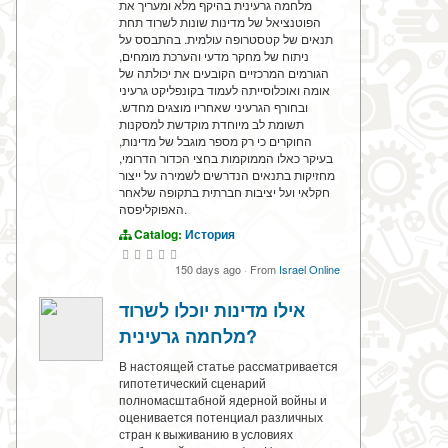
מלחמה גרעינית בהיקף מלא ומעריך את
הפוטנציאל של מדינות שונות לשרוד תחת
תנאים של קטסטרופה עולמית. בהתבסס על
ניתוח של מחקר מדעי והערכת מומחים,
הגורמים המרכזיים הקובעים את יכולתה של
אומה ואוכלוסייתה לעמוד בקונפליקט גרעיני
ובחורף הגרעיני שאחריו מוצגים מחדש.
תשומת לב מיוחדת מוקדשת למסקנות
החוקרים כי רק מספר מוגבל של מדינות,
בעיקר כאלו הממוקמות בחצי הכדור הדרומי,
מחזיקות בתנאים הנדרשים לשמירה על ייצור
חקלאי ועל יציבות חברתית בתקופה שלאחר
האפוקליפסה.
Catalog:
История
150 days ago
·
From
Israel Online
אילו מדינות יוכלו לשרוד
מלחמה גרעינית?
В настоящей статье рассматривается
гипотетический сценарий
полномасштабной ядерной войны и
оценивается потенциал различных
стран к выживанию в условиях