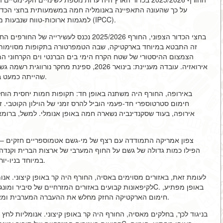
על כך שהעונה התאפיינה באנומליה חמה במשמעותית בחצי הכדור ה
למגמות ארוכות-טווח שנבעות מהעדכונים של קבוצת המומחים הממשלתית לשינויי אקלים (IPCC).
בחצי הכדור הצפוני, החורף 2025/2026 נכנס
שהייתה כמעט בלתי אפשרית לחורף הארקטי הטיפוסי של המאה האחרונה.
באירופה, החורף היה משתנה באופן חד: תקופות חמות יחסית הוחלפ
חימום סטרטוספרי חד-פעמי הוביל להרס זמני של הוילון הקוטבי. זה
צפון אמריקה התמודדה עם רצף של מי-גשם אטמוספריים חזקים – זר
הפילו כמות גדולה של גשם על החוף המערבי של ארצות הברית וקנדה, 
במיוחד בניו-יורק ובבוסטון, החורף היה חם וחסר שלג, עם גלי חמה חוזרים.
לעומת זאת, באזורים מסוימים באסיה, החורף היה קר באופן קיצוני. אנ
חימום הארקטיקה החזק מחלש את ההעברה המערבית ומאפשר לאוויר הקר ל"זרום" יותר דרומה, כפי שנצפה ב-2026.
בניגוד לכך, בחלקים מאסיה, החורף היה קר באופן קיצוני. אנומליות לח