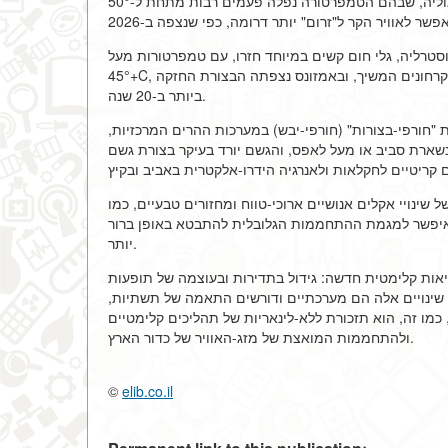
קבועים באזורים המזרחיים של סיביר ומונגוליה, שבהם הטמפרטורה נפלה פעמים רבות מתחת ל-50°C. באופן מפתיע, חימום
וסטרליה, גלי חום קשים במיוחד חזרו, עם טמפרטורות מעל
+45°C, שחזקו את גדולי האש במספר גדול. בדרום אמריקה, באנדים, המסת הקרחונים המשיך, ובאמזונס נצפתה הבצורת החזקה
ביותר ב-20 שנה.
ראשונה על תופעת "חורפי-בצורות" (חורפי-יבש) במערכות ההרים המרכזיות,
ארת סביב או מעל לאפס, והגשם יורד בעיקר בצורת גשם
ת המיוחדויות של החורף 2025/2026 לשילוב של שינויי אקלים אנושיים ארוכי-טווח ומחזורים טבעיים, כמו
מה שאיפשר למגמת ההתחממות הגלובלית להתבטא באופן ברור
יותר.
דגמה של מציאות קלימטית חדשה: גידול בתדירות ובעוצמה של תופעות
. שינויים אלה הם מערכתיים ודורשים התאמה של תשתיות,
 כמו זה, הוא תזכורת ללא-לינאריות של תהליכים קלימטיים
ולהתחממות המואצת של מזג-האוויר של כדור הארץ.
©
elib.co.il