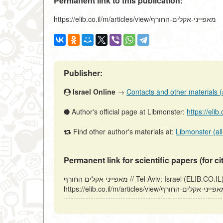
Permanent link to this publication:
https://elib.co.il/m/articles/view/מאפייני-אקלים-החורף
Publisher:
Israel Online
→
Contacts and other materials (ar
Author's official page at Libmonster:
https://elib
Find other author's materials at:
Libmonster (all
Permanent link for scientific papers (for ci
מאפייני אקלים החורף // Tel Aviv: Israel (ELIB.CO.IL). Updated: 07.01.2026. URL: