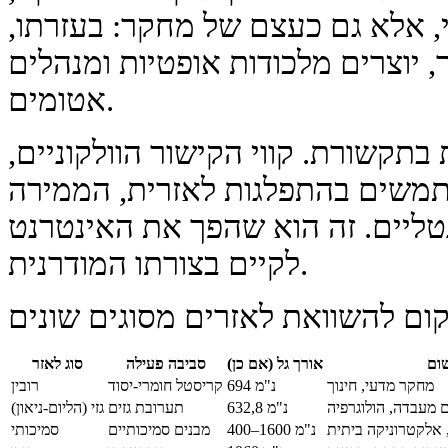
, אלא גם כעצם של מחקר: בעזרתו,
 יוצרים מלכודות אופטיות ומנהלים
אטומים.
בתקשורת. קווי הקישור הוולקוניים,
משים בהתפלגות לאזרית, הממירה
טליים. זה הוא שהפך את האינטרנט
לקיים בצורתו המודרנית.
ום להשוואת לאזרים מסוגים שונים
שום
אורך גל (אם כן)
סביבה פעילה
סוג לאזר
מחקר מדעי, חינוך
694 נ"מ
קריסטל חומרי-יסוד
רובין
 מעבדה, הולוגרפיה
632,8 נ"מ
תערובת גזים
גזי (הליום-ניאון)
אלקטרוניקה ביתית
400–1600 נ"מ
מבנים סמיכותיים
סמיכותי