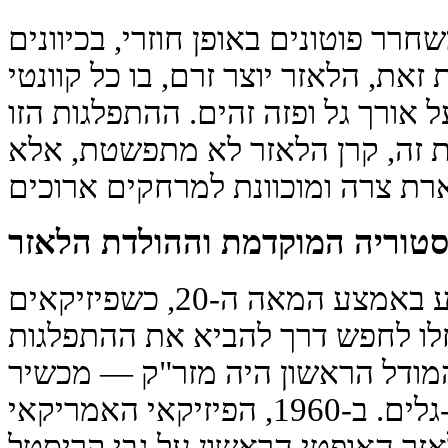
רר פוטונים באופן חוזרי, בכיוונים
 זאת, הלאזר יוצר זרם, בו כל קוונטי
 אורך גל ופזה זהים. ההתפלגות הזו
ת זה, קרן הלאזר לא מתפשטת, אלא
טוריה המוקדמת וההולדת הלאזר
רעיון האור המנוהל זרע באמצע המאה ה-20, כשפיזיקאים
לו לחפש דרך להביא את ההתפלגות
מודל הראשון היה מזר"ק — מכשיר
שעובד בתחום המיקרו-גלים. ב-1960, הפיזיקאי האמריקאי
אזר האופטי הראשון על גבי קריסטל