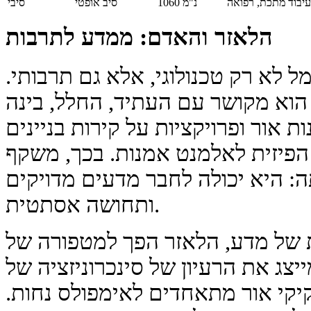
עיבוד מתכת, רפואה
1060 נ"מ
סיב אופטי
סיבי
הלאזר והאדם: ממדע לתרבות
 לא רק טכנולוגי, אלא גם תרבותי.
הוא מקושר עם העתיד, החלל, בינה
 אור ופרויקציות על קירות בניינים
פיזית לאלמנט אמנות. בכך, משקף
: היא יכולה לחבר מדעים מדויקים
ותחושה אסתטית.
 של מדע, הלאזר הפך למטפורה של
צג את הרעיון של סינכרוניזציה של
יקי אור מתאחדים לאימפולס נחות.