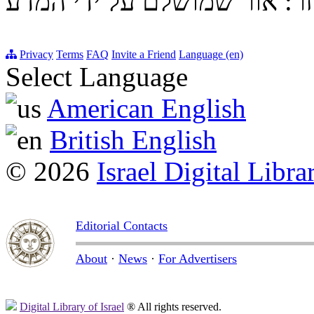
זר: אור שמושלם על ידי המדע
Privacy
Terms
FAQ
Invite a Friend
Language (en)
Select Language
American English
British English
© 2026
Israel Digital Libra
Editorial Contacts
About
·
News
·
For Advertisers
Digital Library of Israel
® All rights reserved.