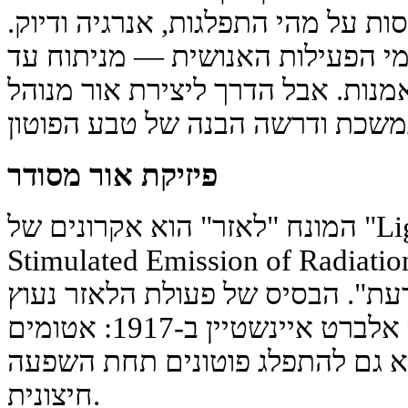
ת על מהי התפלגות, אנרגיה ודיוק.
מי הפעילות האנושית — מניתוח עד
נות. אבל הדרך ליצירת אור מנוהל
פיזיקת אור מסודר
המונח "לאזר" הוא אקרונים של "Light Amplification by
Stimulated Emission of Radi", שמשמעותו "העצמה של
דעת". הבסיס של פעולת הלאזר נעוץ
בעקרון קוונטי, שנגלה על ידי אלברט איינשטיין ב-1917: אטומים
לא גם להתפלג פוטונים תחת השפעה
חיצונית.