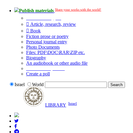
Share your works with the world!
Publish materials
Publication type?
Article, research, review
Book
Fiction prose or poetry
Personal journal entry
Photo Documents
Files: PDF\DOC\RAR\ZIP etc.
Biography
An audiobook or other audio file
Additional options:
Create a poll
Israel
World
Israel
LIBRARY