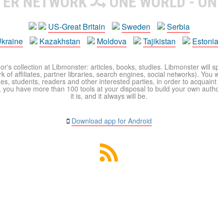
TER NETWORK
ONE WORLD - ON
US-Great Britain
Sweden
Serbia
kraine
Kazakhstan
Moldova
Tajikistan
Estoni
r's collection at Libmonster: articles, books, studies. Libmonster will s
 of affiliates, partner libraries, search engines, social networks). You wi
ues, students, readers and other interested parties, in order to acquain
 you have more than 100 tools at your disposal to build your own author c
it is, and it always will be.
Download app for Android