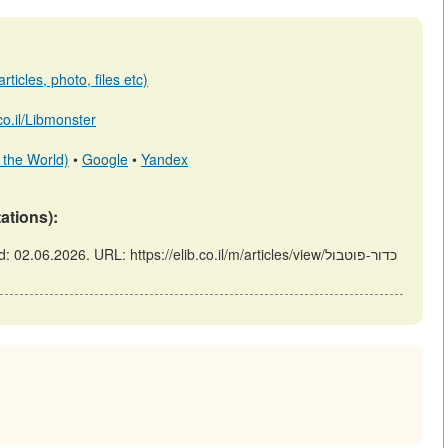
ticles, photo, files etc)
.co.il/Libmonster
 the World)
•
Google
•
Yandex
tations):