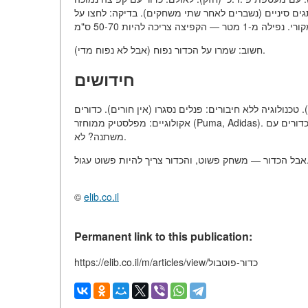
((מספר 4). אל תקנו כדורים ממותגים סיניים (נשברים לאחר שתי משחקים). בדיקה: לחצו על
חשוב: שמרו על הכדור נפוח (אבל לא נפוח מדי).
חידושים
 (מזהה נגיעה, האיצה). טכנולוגיה ללא חיבורים: פנלים נסגרו (אין חורים). כדורים
אקולוגיים: מפלסטיק ממוחזר (Puma, Adidas). תאורה: כדורים עם LED למשחקים ליליים (עדיין להצגות). עתיד: כדור עם צורה
משתנה? לא.
כדור צריך להיות פשוט עגול
©
elib.co.il
Permanent link to this publication:
https://elib.co.il/m/articles/view/כדור-פוטבול