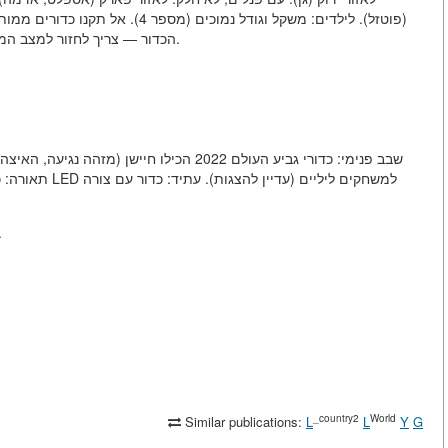
פוטזל). לילדים: משקל וגודל נמוכים 
הכדור — צריך לחזור למצב המקורי. נפילה מ-1 מטר — הקפיצה צריכה להיות 50-70 ס"מ.
שבב פנימי: כדורי גביע העולם 2022 הכילו חיישן
אבל הכדור — משחק פשוט, וה.
_country2
World
Similar publications:
L
L
Y
G