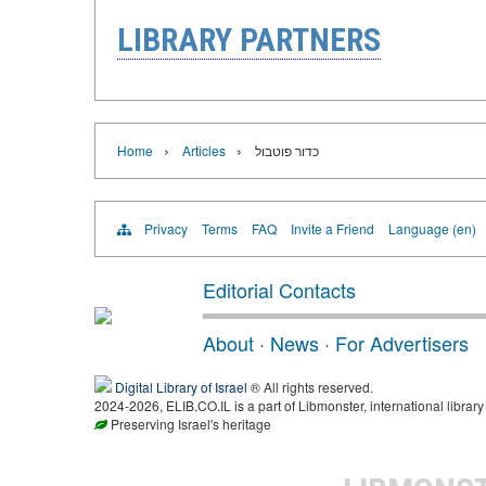
LIBRARY PARTNERS
›
›
Home
Articles
כדור פוטבול
Privacy
Terms
FAQ
Invite a Friend
Language (en)
Editorial Contacts
About
·
News
·
For Advertisers
Digital Library of Israel
® All rights reserved.
2024-2026, ELIB.CO.IL is a part of Libmonster, international library
Preserving Israel's heritage