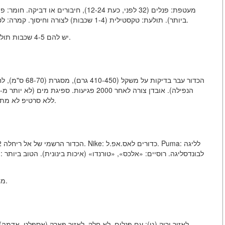
מעטפת: פנלים (32 לפני, כעת 12-24), חיבורי
ביותר). תולעת: טקסטילית (1-4 שכבות) לצורה וחיסוך. קמרה: לטקס (גמיש, אך מתנפח) או בוטיל (שומר לחץ). פקק: לניפוך.
כדורים מקצועיים (FIFA Quality Pro) יש להם 4-5 שכבות תולעת ומעטפת טי.פי.יו.
«FIFA Quality» או «FIFA Quality Pro». ללא סרטיפ לא מתקבלים לתחרויות.
מחירים: מ-1000 רובל (לילדים) עד 10,000 רובל (מקצועיים).
לאזור ירוק (גן): עם פנלים, לא חלק. לאזור פארק (אספלט, אדמה)