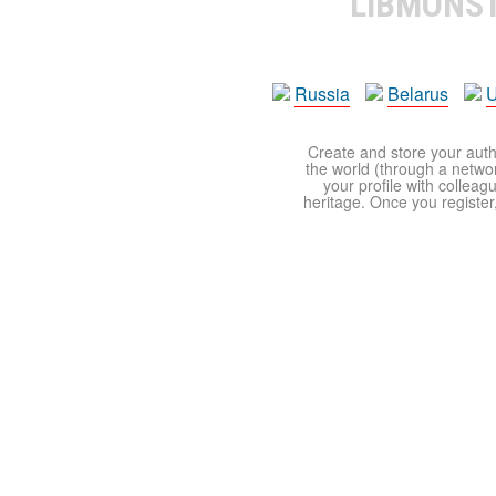
LIBMONS
Russia
Belarus
U
Create and store your autho
the world (through a network
your profile with colleag
heritage. Once you register,