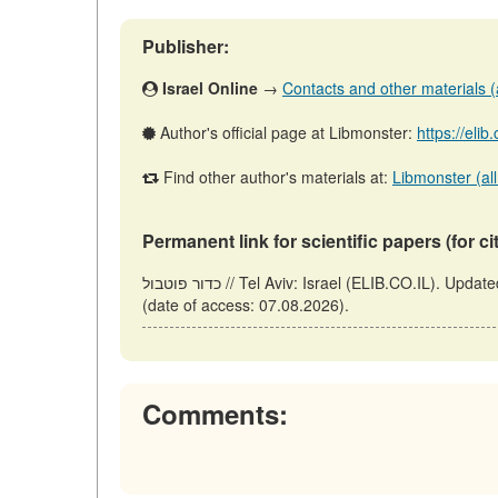
Publisher:
Israel Online
→
Contacts and other materials (ar
Author's official page at Libmonster:
https://elib
Find other author's materials at:
Libmonster (all
Permanent link for scientific papers (for ci
כדור פוטבול // Tel Aviv: Israel (ELIB.CO.IL). Updated: 02.06.2026. URL: https://elib.co.il/m/articles/view/כדור-פוטבול
(date of access: 07.08.2026).
Comments: