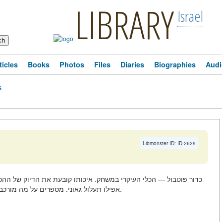
LIBRARY
Israel
ticles
Books
Photos
Files
Diaries
Biographies
Audi
s
Libmonster ID: ID-2629
כדור פוטבול — הכלי העיקרי במשחק. איכותו קובעת את הדיוק של ההכו
אפילו תעלול גאוני. מספרים על מה מורכב מהכדור, על מה לשים לב כשבוחרים ואילו מותגים אמינים.