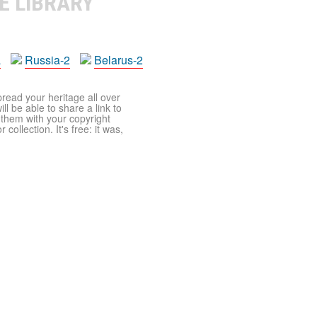
E LIBRARY
a
Russia-2
Belarus-2
pread your heritage all over
ll be able to share a link to
t them with your copyright
ollection. It's free: it was,