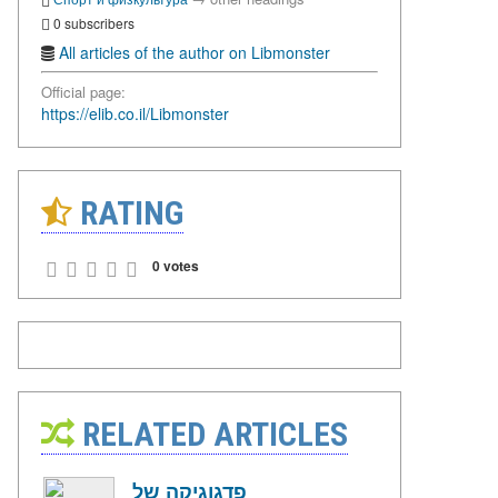
0 subscribers
All articles of the author on Libmonster
Official page:
https://elib.co.il/Libmonster
RATING
0 votes
RELATED ARTICLES
פדגוגיקה של