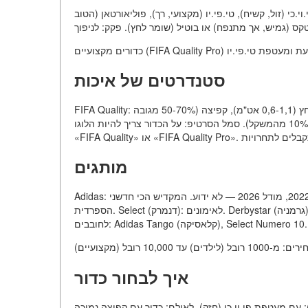
ם או דביקה. חומר: פי.וי.כי (זול, קשיח), טי.פי.יו (מקצועי, רך), פוליאורטאן (הטוב
סטנדרטים של איכות
FIFA Quality: הכדור עבר בדיקות על משקל (410-450 גרם), מסגרת (68-70 ס"מ), לחץ (0,6-1,1 אט"מ), קפיצה (50-70% מגובה
הנפילה). אובדן צורה לאחר 2000 פגיעות. ספיגת מים (לא יותר מ-10% מהמשקל). סמל הסרטיפ: על הכדור צריך להיות הלוגו
מותגים
Adidas: הכדור הרשמי של אל ריחלה 2022, מודל 2026 — לא ידוע. המקדיש הכי חדשני. Nike: כדורים לאס.אפ.ל. Puma: לליגה
הספרדית. Select (דנמרק): לאימונים. Derbystar (גרמניה): לבונדסליגה. רוסיים: «אלכס», «טורנדו» (איכות בינונית). הטוב ביותר
לחובבים: Adidas Tango (קלאסיקה), Select Numero 10.
איך לבחור כדור
: עם מעטפת פי.וי.כי (חזק). לאולם: כדור עם קפיצה נמוכה