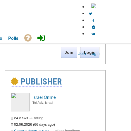
o
Polls
Join
Login
Join
·
Login
PUBLISHER
Israel Online
Tel Aviv, Israel
→
rating
24 views
02.06.2026 (66 days ago)
→
other headings
Спорт и физкультура