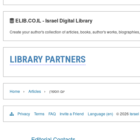
ELIB.CO.IL - Israel Digital Library
Create your author's collection of articles, books, author's works, biographies
LIBRARY PARTNERS
›
›
Home
Articles
יום הספרן
Privacy
Terms
FAQ
Invite a Friend
Language (en)
© 2026
Israel
Editorial Contacts