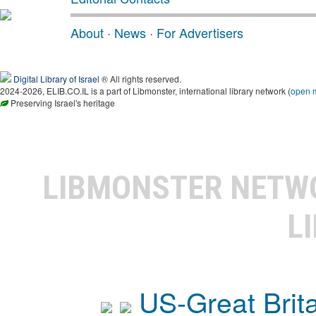
About
·
News
·
For Advertisers
Digital Library of Israel
® All rights reserved.
2024-2026, ELIB.CO.IL is a part of Libmonster, international library network (
open 
Preserving Israel's heritage
LIBMONSTER NET
L
US-Great Brit