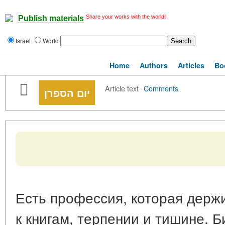
Share your works with the world!
Publish materials
Israel
World
Home
Authors
Articles
Bo
Article text
·
Comments
יום הספרן
Есть профессия, которая держи
к книгам, терпении и тишине. 