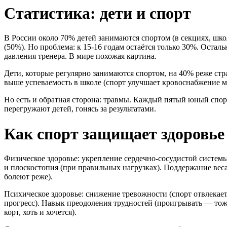
Статистика: дети и спорт
В России около 70% детей занимаются спортом (в секциях, школ
(50%). Но проблема: к 15-16 годам остаётся только 30%. Остал
давления тренера. В мире похожая картина.
Дети, которые регулярно занимаются спортом, на 40% реже ст
выше успеваемость в школе (спорт улучшает кровоснабжение мо
Но есть и обратная сторона: травмы. Каждый пятый юный спорт
перегружают детей, гонясь за результатами.
Как спорт защищает здоровье
Физическое здоровье: укрепление сердечно-сосудистой системы
и плоскостопия (при правильных нагрузках). Поддержание веса
болеют реже).
Психическое здоровье: снижение тревожности (спорт отвлекае
прогресс). Навык преодоления трудностей (проигрывать — тоже
корт, хоть и хочется).