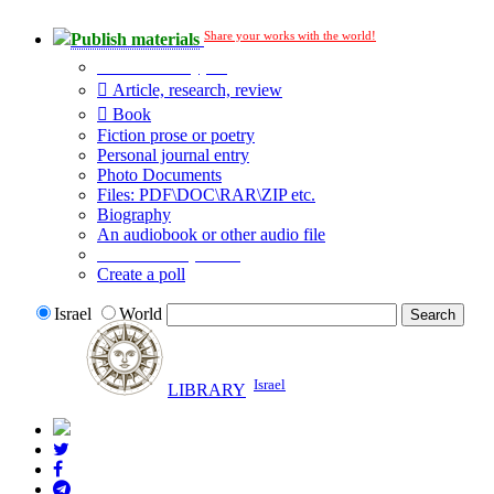
Share your works with the world!
Publish materials
Publication type?
Article, research, review
Book
Fiction prose or poetry
Personal journal entry
Photo Documents
Files: PDF\DOC\RAR\ZIP etc.
Biography
An audiobook or other audio file
Additional options:
Create a poll
Israel
World
Israel
LIBRARY