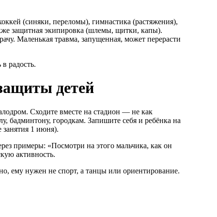
хоккей (синяки, переломы), гимнастика (растяжения),
кже защитная экипировка (шлемы, щитки, капы).
рачу. Маленькая травма, запущенная, может перерасти
 в радость.
 защиты детей
алодром. Сходите вместе на стадион — не как
у, бадминтону, городкам. Запишите себя и ребёнка на
 занятия 1 июня).
ерез примеры: «Посмотри на этого мальчика, как он
скую активность.
но, ему нужен не спорт, а танцы или ориентирование.