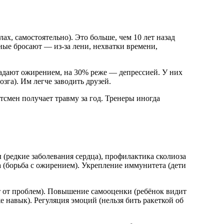
ах, самостоятельно). Это больше, чем 10 лет назад
ьные бросают — из-за лени, нехватки времени,
радают ожирением, на 30% реже — депрессией. У них
зга). Им легче заводить друзей.
смен получает травму за год. Тренеры иногда
 (редкие заболевания сердца), профилактика сколиоза
 (борьба с ожирением). Укрепление иммунитета (дети
т от проблем). Повышение самооценки (ребёнок видит
 навык). Регуляция эмоций (нельзя бить ракеткой об