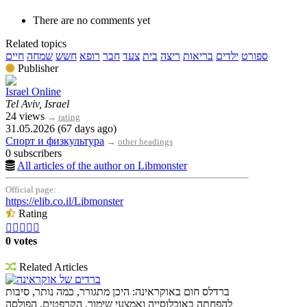
There are no comments yet
Related topics
ספורט
ילדים
בריאות
ריצה
בית
צעד
חבר
רופא
חשש
שמחה
חיים
Publisher
Israel Online
Tel Aviv, Israel
24 views
→
rating
31.05.2026 (67 days ago)
Спорт и физкультура
→
other headings
0 subscribers
All articles of the author on Libmonster
Official page:
https://elib.co.il/Libmonster
Rating





0 votes
Related Articles
ברדים של אוקראינה
ברדלס חום באוקראינה: היכן מתגורר, כמה נותר, סיבות
להפחתה באוכלוסייה ואמצעי שימור. הקרפטים, הפולסה