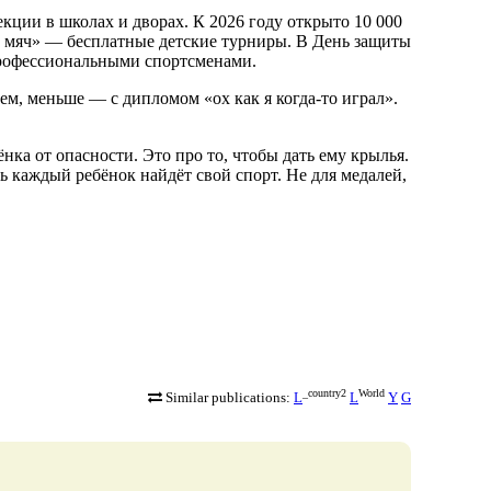
екции в школах и дворах. К 2026 году открыто 10 000
 мяч» — бесплатные детские турниры. В День защиты
профессиональными спортсменами.
м, меньше — с дипломом «ох как я когда-то играл».
нка от опасности. Это про то, чтобы дать ему крылья.
 каждый ребёнок найдёт свой спорт. Не для медалей,
_country2
World
Similar publications:
L
L
Y
G