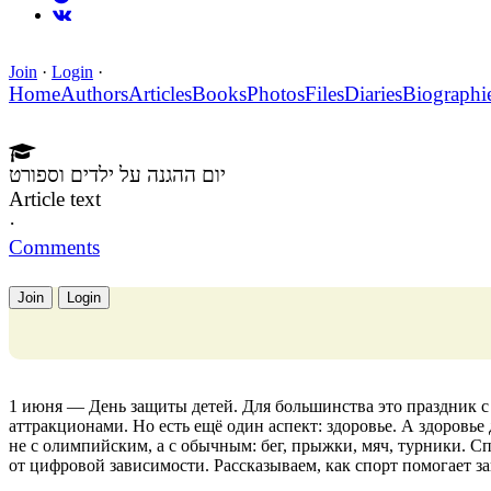
Join
·
Login
·
Home
Authors
Articles
Books
Photos
Files
Diaries
Biographi
יום ההגנה על ילדים וספורט
Article text
·
Comments
Join
Login
1 июня — День защиты детей. Для большинства это праздник
аттракционами. Но есть ещё один аспект: здоровье. А здоровье
не с олимпийским, а с обычным: бег, прыжки, мяч, турники. Сп
от цифровой зависимости. Рассказываем, как спорт помогает за