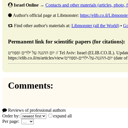
Israel Online
→
Contacts and other materials (articles, photo, fi
Author's official page at Libmonster:
https://elib.co.il/Libmonste
Find other author's materials at:
Libmonster (all the World)
•
Go
Permanent link for scientific papers (for citations):
יום ההגנה על ילדים וספורט // Tel Aviv: Israel (ELIB.CO.IL). Updated: 31.05.2026. URL:
https://elib.co.il/m/artic
Comments:
Reviews of professional authors
Order by:
expand all
Per page: