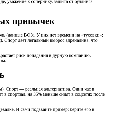
нде, уважение к сопернику, защита от буллинга
ных привычек
оль (данные ВОЗ). У них нет времени на «тусовки»;
). Спорт даёт легальный выброс адреналина, что
озрастает риск попадания в дурную компанию.
зм.
ь
бы). Спорт — реальная альтернатива. Один час в
ят в спортзал, на 35% меньше сидят в соцсетях после
девалке. И сами подавайте пример: берите его в