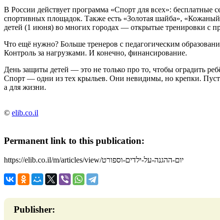
В России действует программа «Спорт для всех»: бесплатные с
спортивных площадок. Также есть «Золотая шайба», «Кожаный
детей (1 июня) во многих городах — открытые тренировки с 
Что ещё нужно? Больше тренеров с педагогическим образование
Контроль за нагрузками. И конечно, финансирование.
День защиты детей — это не только про то, чтобы оградить ребё
Спорт — одни из тех крыльев. Они невидимы, но крепки. Пусть
а для жизни.
©
elib.co.il
Permanent link to this publication:
https://elib.co.il/m/articles/view/יום-ההגנה-על-ילדים-וספורט
Publisher: