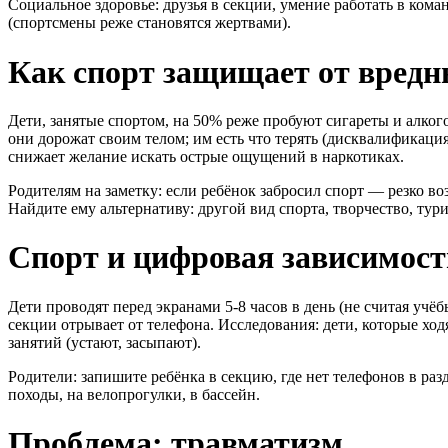
Социальное здоровье: друзья в секции, умение работать в кома
(спортсмены реже становятся жертвами).
Как спорт защищает от вред
Дети, занятые спортом, на 50% реже пробуют сигареты и алког
они дорожат своим телом; им есть что терять (дисквалификация
снижает желание искать острые ощущений в наркотиках.
Родителям на заметку: если ребёнок забросил спорт — резко в
Найдите ему альтернативу: другой вид спорта, творчество, тури
Спорт и цифровая зависимост
Дети проводят перед экранами 5-8 часов в день (не считая учё
секции отрывает от телефона. Исследования: дети, которые ход
занятий (устают, засыпают).
Родители: запишите ребёнка в секцию, где нет телефонов в раз
походы, на велопрогулки, в бассейн.
Проблема: травматизм