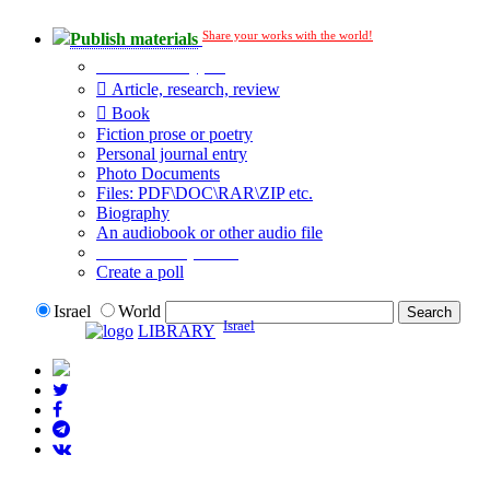
Share your works with the world!
Publish materials
Publication type?
Article, research, review
Book
Fiction prose or poetry
Personal journal entry
Photo Documents
Files: PDF\DOC\RAR\ZIP etc.
Biography
An audiobook or other audio file
Additional options:
Create a poll
Israel
World
Israel
LIBRARY