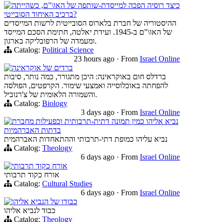
כיצד רוסיה הפכה למייסדת-שותפה של האו\"ם, כשהייתה
ברכיב האיחוד הסובייטי?
ההיסטוריה של חברת בלארוס הסובייטית לרשות המייסדים
של האו\"ם ב-1945. ועידת יאלטה, חתימת הסכם המייסד
ומעמדה של הרפובליקה בארגון.
Catalog:
Political Science
23 hours ago
·
From
Israel Online
ברדים של אוקראינה
ברדלס חום באוקראינה: היכן מתגורר, כמה נותר, סיבות
להפחתה באוכלוסייה ואמצעי שימור. הקרפטים, הפולסה
והשמורה הלאומית של צ'רנוביל.
Catalog:
Biology
3 days ago
·
From
Israel Online
נביא אליהו כמין תמונה דתית-תרבותית וכפעילות מחברת
בדתות האברהמיות
נביא עליהו כמופת דתי-תרבותי וההתאחדות האברהמית
Catalog:
Theology
6 days ago
·
From
Israel Online
אורח כקוד תרבותי
אורח כקוד תרבותי
Catalog:
Cultural Studies
6 days ago
·
From
Israel Online
כבודו של הנביא אליהו
כבוד לנביא אליהו
Catalog:
Theology