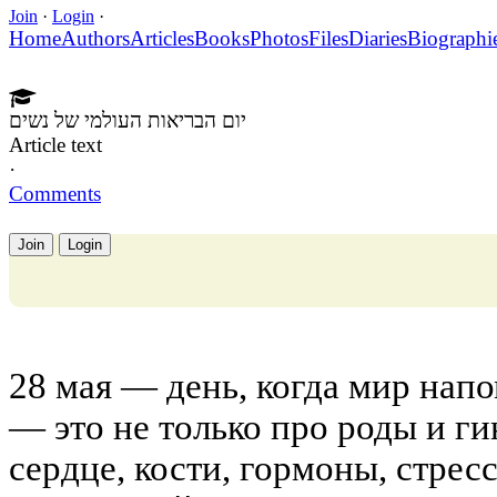
Join
·
Login
·
Home
Authors
Articles
Books
Photos
Files
Diaries
Biographi
יום הבריאות העולמי של נשים
Article text
·
Comments
Join
Login
28 мая — день, когда мир нап
— это не только про роды и г
сердце, кости, гормоны, стресс