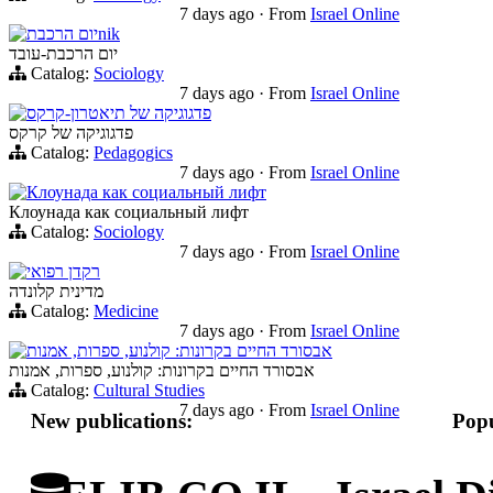
7 days ago
·
From
Israel Online
יום הרכבתnik
יום הרכבת-עובד
Catalog:
Sociology
7 days ago
·
From
Israel Online
פדגוגיקה של תיאטרון-קרקס
פדגוגיקה של קרקס
Catalog:
Pedagogics
7 days ago
·
From
Israel Online
Клоунада как социальный лифт
Клоунада как социальный лифт
Catalog:
Sociology
7 days ago
·
From
Israel Online
רקדן רפואי
מדינית קלונדה
Catalog:
Medicine
7 days ago
·
From
Israel Online
אבסורד החיים בקרונות: קולנוע, ספרות, אמנות
אבסורד החיים בקרונות: קולנוע, ספרות, אמנות
Catalog:
Cultural Studies
7 days ago
·
From
Israel Online
New publications:
Popu