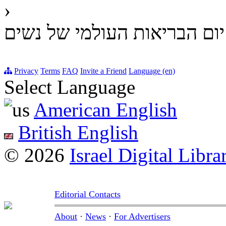
›
יום הבריאות העולמי של נשים
Privacy
Terms
FAQ
Invite a Friend
Language (en)
Select Language
American English
British English
© 2026
Israel Digital Libra
Editorial Contacts
About
·
News
·
For Advertisers