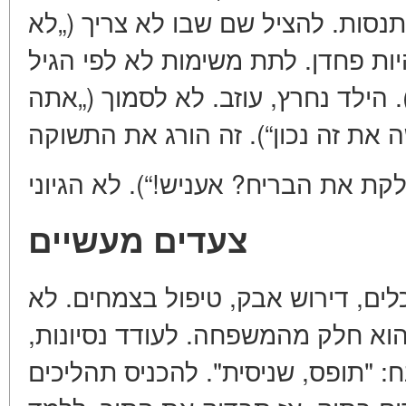
תנסות. להציל שם שבו לא צריך („לא
יות פחדן. לתת משימות לא לפי הגיל
(„נקה את החלונות“ בגיל 3). הילד נחרץ, עוזב. לא לסמוך („אתה
צעדים מעשיים
כלים, דירוש אבק, טיפול בצמחים. לא
שהוא חלק מהמשפחה. לעודד נסיונות
 "תופס, שניסית". להכניס תהליכים