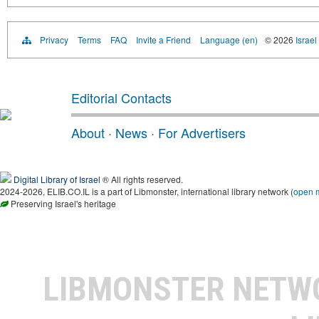
Privacy
Terms
FAQ
Invite a Friend
Language (en)
© 2026
Israel
Editorial Contacts
About
·
News
·
For Advertisers
Digital Library of Israel
® All rights reserved.
2024-2026, ELIB.CO.IL is a part of Libmonster, international library network (
open 
Preserving Israel's heritage
LIBMONSTER NET