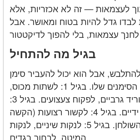
וך לעצמאות — זה לא אכזריות, אלא
לבדו גדל להיות בטוח ומאושר. אבל
בגיל מה להתחיל
 להתלבש, אבל הוא יכול להעביר סימן
שהוא רוצה לאכול. תכבדו את הסימנים שלו. בגיל 1: לשתות מכוס,
להחזיק סכין. בגיל 2: להוריד גרביים, לפקוח צעצועים. בגיל 3:
להתלבש (בחלק), להרחיץ ידיים. בגיל 4: לקשור רצועות (הקשה
ביותר), לעזור להכין את השולחן. בגיל 5: לנקות שיניים, לנקות
המיטה, לבחור בגדים.