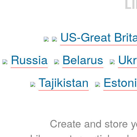
L
US-Great Brit
Russia
Belarus
Ukr
Tajikistan
Eston
Create and store yo