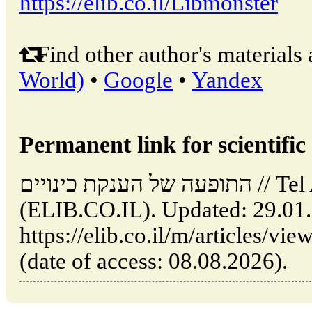
https://elib.co.il/Libmonster
Find other author's materials 
World)
•
Google
•
Yandex
Permanent link for scientific 
התופעה של הענקת כינויים // Tel Aviv: Israel
(ELIB.CO.IL). Updated: 29.01
https://elib.co.il/m/articles/view/ופעה-של-הענקת-כינויים
(date of access: 08.08.2026).