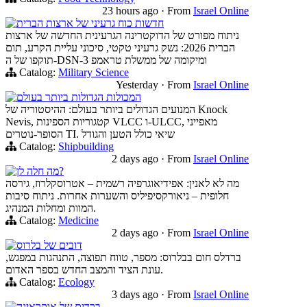
23 hours ago
·
From
Israel Online
חדשות כוח גרעיני של ארצות הברית
ניתוח מפורט של הדוקטרינה הגרעינית החדשה של ארצות
הברית 2026: נשק גרעיני טקטי, סיכוני עליית הקרע, תום
תוקפו של ה-DSN-3 ומיקומה של ממשלת טראמפ
Catalog:
Military Science
Yesterday
·
From
Israel Online
המכולות הגדולות ביותר בעולם
המנועים הגדולים ביותר בעולם: ההיסטוריה של Knock
Nevis, קטגוריות הספינות VLCC ו-ULCC, מאפייני
הסופר-נוטרים TI. שיאי כולל הטען והגודל
Catalog:
Shipbuilding
2 days ago
·
From
Israel Online
מה חלה לן?
מה לא לאנין: אפידיאוגרפיה רשמית – אטרוסקלרוז, גירסה
חלופית – ניאורקסיפיליס והשערות אחרות. ניתוח סיבות
המוות ומחלות המנהיג.
Catalog:
Medicine
2 days ago
·
From
Israel Online
דובים של בלרוס
ברדלס חום בבלרוס: מספר, טווח תפוצה, התנהגות במפגש,
עונת הציד והמצב החדש בספר האדום.
Catalog:
Ecology
3 days ago
·
From
Israel Online
ברדים של אוקראינה