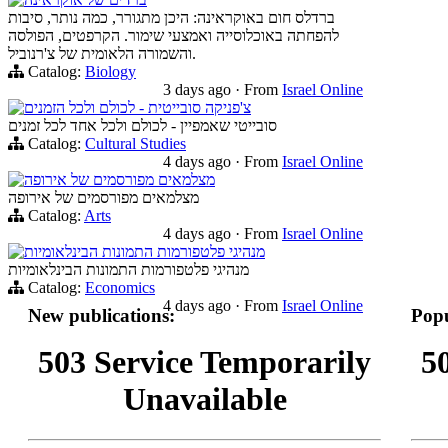
ברדלס חום באוקראינה: היכן מתגורר, כמה נותר, סיבות
להפחתה באוכלוסייה ואמצעי שימור. הקרפטים, הפולסה
והשמורה הלאומית של צ'רנוביל.
Catalog:
Biology
3 days ago
·
From
Israel Online
צ'פניקה סובייטית - לכולם ולכל הזמנים
סובייטי שאמפיין - לכולם ולכל אחד לכל זמנים
Catalog:
Cultural Studies
4 days ago
·
From
Israel Online
מצלמאים מפורסמים של אירופה
מצלמאים מפורסמים של אירופה
Catalog:
Arts
4 days ago
·
From
Israel Online
מנהיגי פלטפורמות התמונות הבינלאומיות
מנהיגי פלטפורמות התמונות הבינלאומיות
Catalog:
Economics
4 days ago
·
From
Israel Online
New publications:
Popu
503 Service Temporarily
5
Unavailable