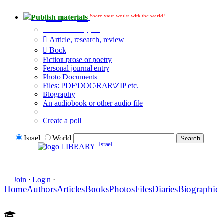
Share your works with the world!
Publish materials
Publication type?
Article, research, review
Book
Fiction prose or poetry
Personal journal entry
Photo Documents
Files: PDF\DOC\RAR\ZIP etc.
Biography
An audiobook or other audio file
Additional options:
Create a poll
Israel
World
Israel
LIBRARY
Join
·
Login
·
Home
Authors
Articles
Books
Photos
Files
Diaries
Biographi