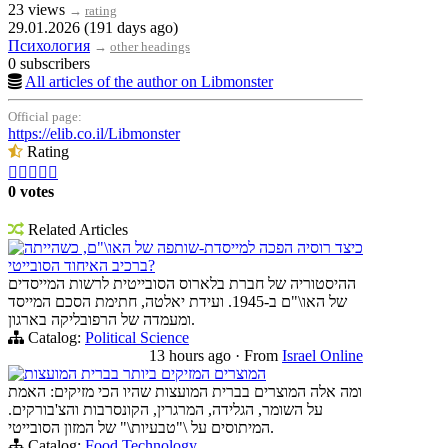
23 views
→
rating
29.01.2026 (191 days ago)
Психология
→
other headings
0 subscribers
All articles of the author on Libmonster
Official page:
https://elib.co.il/Libmonster
Rating





0 votes
Related Articles
כיצד רוסיה הפכה למייסדת-שותפה של האו\"ם, כשהייתה
ברכיב האיחוד הסובייטי?
ההיסטוריה של חברת בלארוס הסובייטית לרשות המייסדים
של האו\"ם ב-1945. ועידת יאלטה, חתימת הסכם המייסד
ומעמדה של הרפובליקה בארגון.
Catalog:
Political Science
13 hours ago
·
From
Israel Online
המוצרים המזיקים ביותר בברית המועצות
ומה אלה המוצרים בברית המועצות שהיו הכי מזיקים: האמת
על השומר, הגלידה, המרגרין, הקונסרבות והצ'בורקים.
המיתוסים על \"טבעיות\" של המזון הסובייטי.
Catalog:
Food Technology