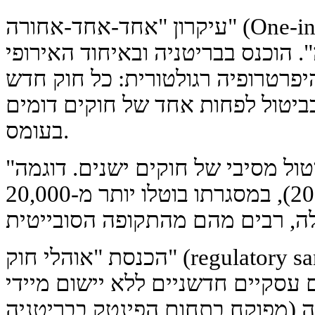
עיקרון "אחד-אחד-אחורה" (One-in, one-out), ואז הגרסה החזקה
 הוכנס בבריטניה ובאיחוד האירופי
פרטרופיה רגולטורית: כל חוק חדש
בביטול לפחות אחד של חוקים דומים
בעומס.
"גילוטינה רגולטורית" — ביטול מסיבי של חוקים ישנים. דוגמה
בולטת — פרויקט ברוסיה (2020), במסגרתו בוטלו יותר מ-20,000
הכנסת "אוהלי חוק" (regulatory sandboxes). יצירת חללים
ם עסקיים חדשניים ללא יישום מיידי
 (מפוקח בתחום הפינטק בבריטניה