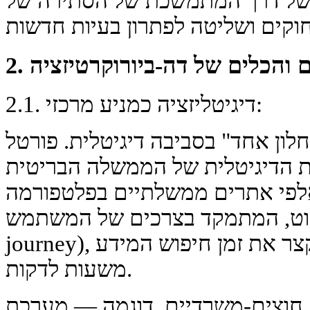
 של דרך המתמשכת של הסתירה של
יים והכלים של דה-ביורוקרטיזציה
2.1. דיגיטליזציה כמניע מרכזי:
ן אחד" בסביבה דיגיטלית. פורטל GOV.UK, שהושק
וכנות הדיגיטלית של הממשלה הבריטית (GDS),
אלפי אתרים ממשלתיים בפלטפורמה
, המתמקד בצרכים של המשתמש (user
journey), ולא במבנה המשרדים. זה קצר את זמן חיפוש המידע
משעות לדקות.
ים-משרדיים. דוגמה — מערכת X-Road של