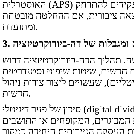
האוסטרלית (APS) יש עקרונות שמאפשרים לפקידים להתרחק
אה ציבורית, אם ההחלטה מובטחת
ומתועדת.
ים ומגבלות של דה-ביורוקרטיזציה
. תהליך הדה-ביורוקרטיזציה דרוש
ים חדשים, שיטות שיפוט וסטנדרטים
טליים), שעשויים ליצור צורות ניהול
חדשות.
סיכון של פער דיגיטלי (digital divide). העברת שירותים למצב
 המבוגרים, המקופחים או התושבים
ת העסקה הניירותית היחידה כמקור