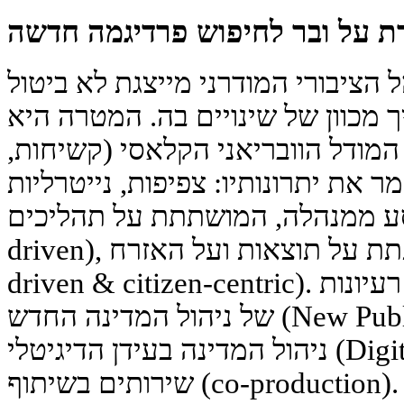
ת על ובר לחיפוש פרדיגמה חדשה
 הציבורי המודרני מייצגת לא ביטול
ך מכוון של שינויים בה. המטרה היא
המודל הוובריאני הקלאסי (קשיחות,
ר את יתרונותיו: צפיפות, נייטרליות
ממנהלה, המושתתת על תהליכים (process-
driven), למנהלה, המושתתת על תוצאות ועל האזרח (outcome-
driven & citizen-centric). באופן תפיסתי, זה נשען על רעיונות
של ניהול המדינה החדש (New Public Management, NPM),
ניהול המדינה בעידן הדיגיטלי (Digital-Era Governance) ויצירת
שירותים בשיתוף (co-production).