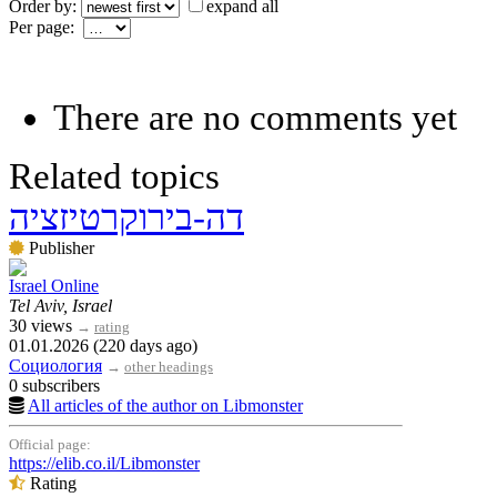
Order by:
expand all
Per page:
There are no comments yet
Related topics
דה-בירוקרטיזציה
Publisher
Israel Online
Tel Aviv, Israel
30 views
→
rating
01.01.2026 (220 days ago)
Социология
→
other headings
0 subscribers
All articles of the author on Libmonster
Official page:
https://elib.co.il/Libmonster
Rating