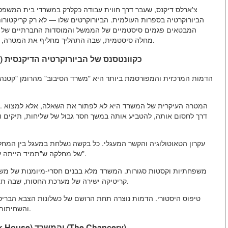
צ'ארלס דיקנס, שעבר דרך חווית עבודה כקלרק במשרדי בית המשפט
הביורוקרטיה בספרות העולמית. הביורוקרטים שלו — לא רק קריקטורות ס
המבטאים פגמים סיסטמיים של הממשל והמוסדות החברתיים של אנג
מחלה סיסטמית, שבה התהליך מחליף את המטרה, הניירות דוחקות את האנשים, והחוסר אחריות נעשה לעקרון.
1. "משרד הסיבוב" (The Circumlocution Office) כקוונטסנס של הביורוקרטיה הדיקנסית
דרך לחסום אותה, להטביע אותה במשך חסר גבול של שליחות, תיקים ו
עקרון הטאוטולוגיה והקשר המעגלי. כל בקשה נשלחת במעגל בין המחלק
של מחלקה ש"תמיד הייתה עסוקה בלקצור פיסות ממישהו, כל מי שאפשר לקצור פיסות".
משפחתיות וקסטות סגורות. המשרד מלא בבנים חסרי-מיומנות של משפ
קריטיקה ישירה של מערכת החסות, שבה תפקידים מחולקים לא על בסיס יכולות, אלא על בסיס קשרים.
והשחיתות הנוראות באספקת הצבא, שמתבצעת דרך מחלקות דומות.
2. הביורוקרטיה המשפטית: "בית החולים" (Bleak House) והמשרד (The Chancery)