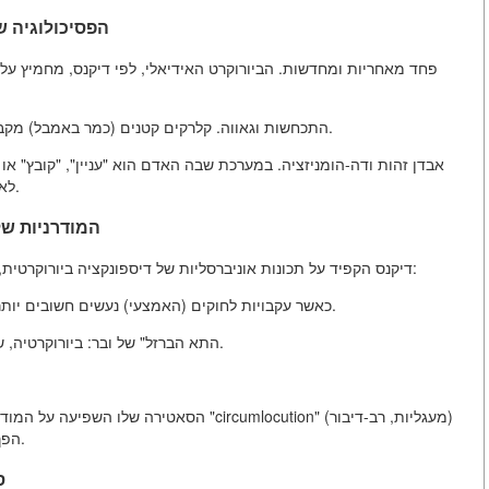
4. הפסיכולוגיה
פחד מאחריות ומחדשות. הביורוקרט האידיאלי, לפי דיקנס, מחמיץ ע
התכחשות וגאווה. קלרקים קטנים (כמר באמבל) מקבלים תחושת משמעות מתפקידם ומהזכות להציב מכשולים.
אבדן זהות ודה-הומניזציה. במערכת שבה האדם הוא "עניין", "קובץ" או
לא שונא אנשים — הוא פשוט לא רואה אותם, רואה רק ניירות.
5. המודרניות 
דיקנס הקפיד על תכונות אוניברסליות של דיספונקציה ביורוקרטית, המוסברות מנקודת מבט של תיאוריה מודרנית של ארגונים:
הסחת הדעת (goal displacement): כאשר עקבויות לחוקים (האמצעי) נעשים חשובים יותר מהתוצאה (המטרה).
"התא הברזל" של ובר: ביורוקרטיה, שנוצרה למען יעילות, יוצרת מערכת לא-אנושית, לא-גמישה.
הסאטירה שלו השפיעה על המודעות הציבורית וס
הפך, תודות לדיקנס, למונח נראתי לתיאור התהליך הביורוקרטי.
ס