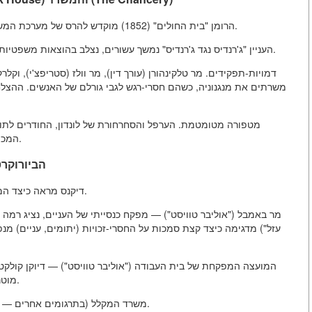
הרומן "בית החולים" (1852) מוקדש להרס של מערכת המשפט, המונחת על ידי המשרד — בית המשפט לענייני ירושה.
העניין "ג'רנדיס נגד ג'רנדיס" נמשך עשורים, נצלב בהוצאות משפטיות, והסוגיה של הסכסוך נשכחה, התהליך הפך למטרה בעצמו.
דמויות-תפקידים. מר טלקינהורן (עורך דין), מר וולז (סטריפצ'י), וקל
משרתים את מנגנוניה, כשהם חסרי-רגש לגבי גורלם של האנשים. ההצ
מטפורה מטומטמת. הערפל והסחרחורת של לונדון, החודרים לתוך
המכותרת, של התהליך הביורוקרטי, שבו האנשים נכנסים ומתים.
3. הביורו
דיקנס מראה כיצד המנגנון הביורוקרטי מעביר ומקשה אף על רמה הנמוכה ביותר.
מר באמבל ("אוליבר טוויסט") — מפקח כנסייתי של העניים, נציג רמ
עזל") מדגימה כיצד קצת סמכות על החסרי-זכויות (יתומים, עניים) מנ
המועצה המפקחת של בית העבודה ("אוליבר טוויסט") — דיוקן קולקטיב
מוטרדים רק מחיסכון במשאבים ומכיבוד דוגמות בלתי-אנושיות.
משרד המקלל (בתרגומים אחרים — "משרד הפרובולוק") — מופיע ביצירות שונות כדמות ניראת.