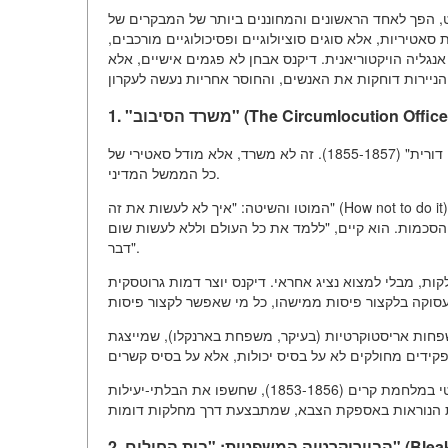
, הפך לאחד הראשונים והמחוננים ביותר של המבקרים של
אטיריות, אלא סוגים סוציולוגיים ופסיכולוגיים מורכבים,
ליה הויקטוריאנית. דיקנס אבחן לא פגמים אישיים, אלא
הדמות המרכזית והמפורסמת ביותר היא "משרד הסיבוב" מהרומן "קטנה דורית" (1855-1857). זה לא משרד, אלא מודל סאטירי של
כל הממשל המדיני.
המוטו והשיטה: "איך לא לעשות את זה" (How not to do it). המטרה העיקרית של המשרד היא לא לפתור את השאלה, אלא למצוא
הסכמות. הוא קיים, "ללמד את כל העולם וללא לעשות שום
דבר".
ות, מבלי למצוא נציג אחראי. דיקנס יוצר דמות גרוטסקית
חות אריסטוקרטיות (בעיקר, משפחת בארנקלו), שמייצגת
טיפוס היסטורי. הדמות נוצרה תחת הרושם של כשלונות הצבא הבריטי במלחמת קרים (1853-1856), שחשפו את הבלתי-יעילות