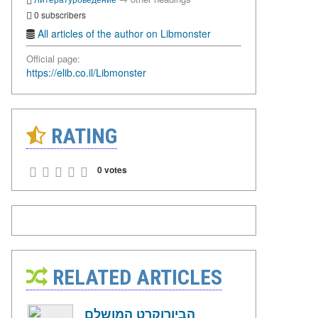
0 subscribers
All articles of the author on Libmonster
Official page:
https://elib.co.il/Libmonster
RATING
0 votes
RELATED ARTICLES
הביורוקרט המושלם