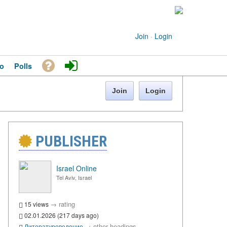
Join
·
Login
o
Polls
Join
Login
PUBLISHER
Israel Online
Tel Aviv, Israel
→
rating
15 views
02.01.2026 (217 days ago)
→
other headings
Литературоведение