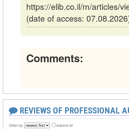
https://elib.co.il/m/articles/view/יה-של-ויטאליק-בוטרין
(date of access: 07.08.2026
Comments:
REVIEWS OF PROFESSIONAL 
Order by:
expand all