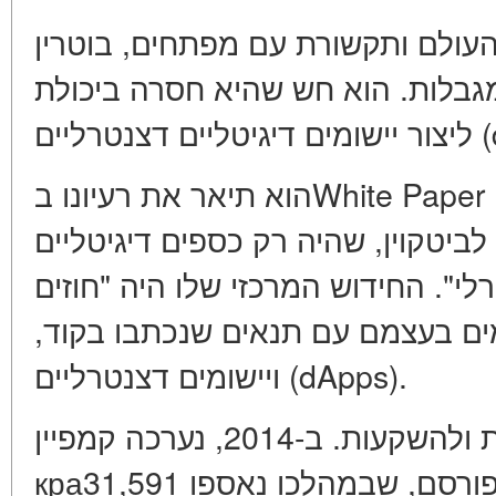
ביב העולם ותקשורת עם מפתחים, בוטרין
מגבלות. הוא חש שהיא חסרה ביכולת
הוא תיאר את רעיונו ב
בניגוד לביטקוין, שהיה רק כספים דיגיטליים, Ethere
"לי
. החידוש המרכזי שלו היה
"חוזים
—  בעצמם עם תנאים שנכתבו בקוד
ו
יישומים דצנטרליים (dApps)
.
. ב-2014, נערכה קמפיין
מפורסם, שבמהלכו נאספו 31,591 BTC (כ-18 מיליון