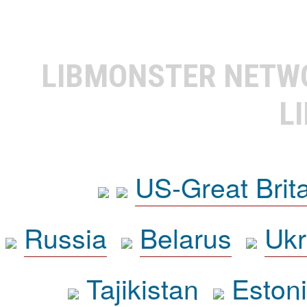
LIBMONSTER NET
L
US-Great Brit
Russia
Belarus
Ukr
Tajikistan
Eston