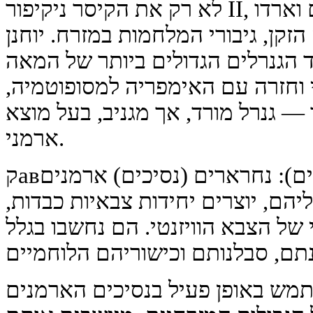
לא רק את הקיסר ניקיפור II, אלא גם את הגנרלים הגדולים וארדו
ק הזקן, גיבורי המלחמות במזרח. יוחנן
רלים הגדולים ביותר של המאה X, 30 שנה
וחזרה עם האימפריה למסופוטמיה,
— גנרל מורד, אך מגניב, בעל מוצא
ארמני.
קавלריה כבדה ארמנית (קטפרקטים): נחרארים (נסיכים) ארמנים
ליהם, יוצרים יחידות צבאיות כבדות,
של הצבא הוויזנטי. הם נחשבו בגלל
שתמש באופן פעיל בנסיכים הארמנים