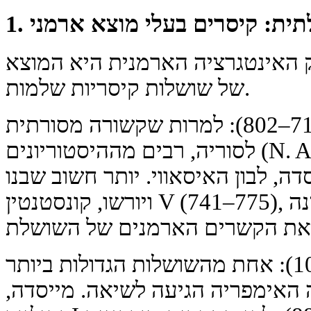
לתית: קיסרים בעלי מוצא ארמני
 האינטגרציה הארמנית היא המוצא
של שושלות קיסריות שלמות.
שושלת איסאווית (סורית) (717–802): למרות שקשורה מסורתית
לסוריה, רבים מההיסטוריונים (N. Adonz, P. Sharants) מצהירים
ה, לבון האיסאווי. יותר חשוב שבנו
ויורשו, קונסטנטין V (741–775), היה נשוי לנסיכה ארמנית, אירינה
שושלת המקדונים (867–1056): אחת מהשושלות הגדולות ביותר
ה האימפריה הגיעה לשיאה. מייסדה,