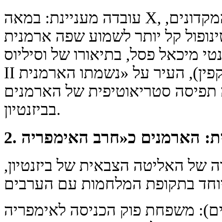
עובדה מעניינת: במאה X, בתקופת שיא שושלת המקדונים,
ופול קל יותר לשמוע שפה ארמנית
נטי מיכאל פסל, בתיאורו של וסיליוס
II בולגרובוצ' (נכדו של רומן לקפין), העיר על «נשמתו הארמנית
תפיסה סטריאוטיפית של הארמנים
בביזנטיון.
 של האליטה הצבאית של ביזנטיון,
ם): משפחת פוק הכניסה לאימפריה