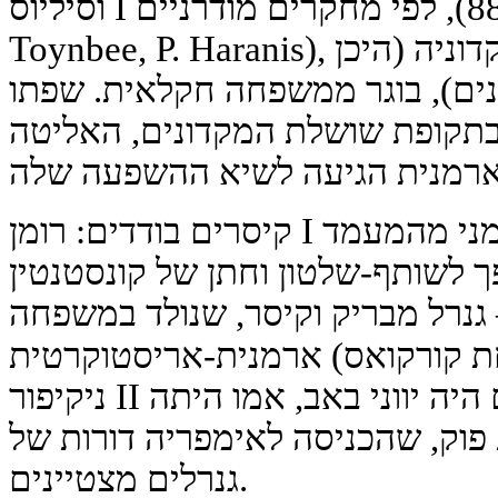
וסיליוס I המקדוני (867–886), לפי מחקרים מודרניים (A.
Toynbee, P. Haranis), היה ארמני במוצאו מהפמה מקדוניה (היכן
ים), בוגר ממשפחה חקלאית. שפתו
בתקופת שושלת המקדונים, האליטה
קיסרים בודדים: רומן I לקפין (920–944) — ארמני מהמעמד
ותף-שלטון וחתן של קונסטנטין VII. יוחנן I
יוס (969–976) — גנרל מבריק וקיסר, שנולד במשפחה
ארמנית-אריסטוקרטית (משפחת קורקואס, arm. Գուրգեն).
ניקיפור II פוקה (963–969) — גם אם היה יווני באב, אמו היתה
ק, שהכניסה לאימפריה דורות של
גנרלים מצטיינים.