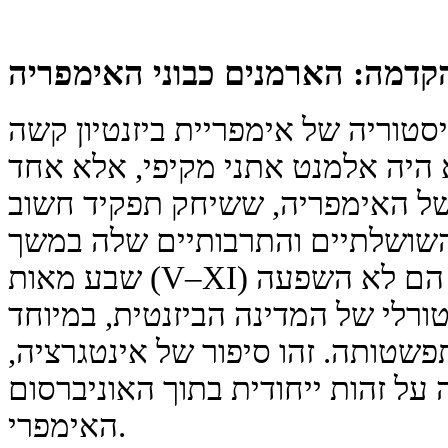
קדמה: הארמנים כבוני האימפריה
טוריה של אימפריית ביזנטיון קשה
 היה אלמנט אתני מקיפי, אלא אחד
של האימפריה, ששיחק תפקיד חשוב
 השושלתיים והתרבותיים שלה במשך
שבע מאות (V–XI) שנים. עקבות הארמנים הם לא השפעה
רלי של המדינה הביזנטית, במיוחד
שטותה. זהו סיפור של אינטגרציה,
על זהות ייחודית בתוך האוניברסום
האימפרי.