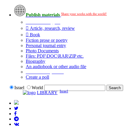
Share your works with the world!
Publish materials
Publication type?
Article, research, review
Book
Fiction prose or poetry
Personal journal entry
Photo Documents
Files: PDF\DOC\RAR\ZIP etc.
Biography
An audiobook or other audio file
Additional options:
Create a poll
Israel
World
Israel
LIBRARY