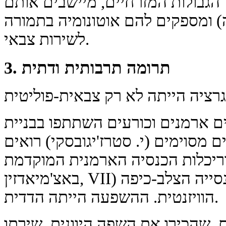
הגבולות המזרחיים, מיישבים אותם
) ומספקים להם אוטונומיה בתמורה
לשירות צבאי.
3. תרומה תרבותית ודתית
ים ארמנים וכורעים השתתפו בבניית
ים מסוימים (י. סטרז'יגובסקי) רואים
כלות הכנסיה הארמנית המוקדמת (לדוגמה, הכנסייה
באצ'מיאדזין, VII) אחד ממקורות הייסוד של הכנסייה הצלב-כיפה
הוויזנטית. ההשפעה הייתה הדדית.
, שהכירו את השפה היוונית, שירתו