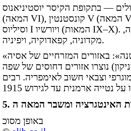
לים — בתקופת הקיסר יוסטיניאנוס I
(המאה VI), קונסטנטין V (המאה VIII), ובמיוחד — בתקופת
וסיליוס I ויורשיו (המאות IX–X). הארמנים הועברו לפרוקיה,
מקדוניה, קפאדוקיה, ויפיניה.
«ארמניה הגדולה באסיה הקטנה»: באזורים המזרחיים של אסיה
קון) נוצרו אזורים דחוסים של שפה
וגרפי וצבאי חשוב לאימפריה. רבים
באופן מסוכ