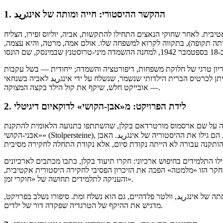
1. ההקשר ההיסטורי: חייה ומותה של אינגريد
19 במשפחה יהודית אסימילאטיבית. לאחר שחוקי הנאצים התחילו להתקשות, אביה, יוליוס זפירו, הצליח
ה תקופה), בתקווה לקרוא למשפחה שלו. אולם אמה, מרטה, והיא עצמה,
נריון טרגי של חלוקת משפחות, דיפורטציה והשמדה; ייחודית — בשל עקבות
תן לכרטיס הברית הילדותי שנשמר, שנשלח על ידי אינגريد לאביה בשנחאי
— אובייקט חלש, שיקף את קול הילד בקצה המצוקה.
2. לידת הפרויקט: מ«אבן-הקושי» לדוקאיום דיגיטלי
נטים ומורים בגימנסיה על שם ארסמוס מורטרדאם בקלן, שהשתתפו בתנועה הלאומית להתקנת
«אבני-הקושי» (Stolpersteine), התחילו לחקור את התשובות של ילדי היהודים באזורם. הם גילו את ההיסטוריה של אינגريد. האבן
 התלמידים בחיפוש ארכיוני: חקרו תיעוד בקלן, כתבו מכתבים לארכיונים
מחקר הזו «מלמטה» הפכה את הזיכרון הפסיבי לחקירה היסטורית אקטיבית,
והעניקה לתלמידים תחושה של «חוקרי זמן».
 של אינגريد, וולטר פלדהיים, גם הוא נשלח ומת. סיפורו נשלב בפרויקט,
מדגיש את ההיקף של הטרגדיה שפקדה דור של ילדים.