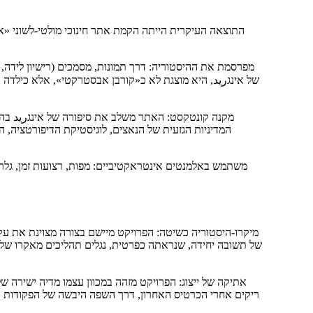
מפרסמת את ההיסטוריה: דרך תמונות, מסמכים (רישיון לידה, 
של אינגريد, היא מוצגת לא כ«קורבן אבסטרקטי», אלא כילדה א
המדיניות הגזעית של הנאצים, לוגיסטיקת הדיפורטציה, 
משתמש באלמנטים אינטראקטיביים: מפות, רצועות זמן, גל
מיקרו-היסטוריה כשיטה: הפרויקט מיישם בצורה מצוינת את עקרו
של תשובה יחידה, שנראתה כפרטית, נגלים תהליכים מאקרו של
אתיקה של ייצוג: הפרויקט מזהה במכוון עצמו מדיה ישירה של
ריקים אחרי הכרטיס האחרון, דרך השפה היבשה של הפקודות הב