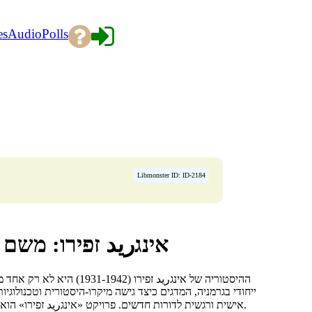
es
Audio
Polls
Libmonster ID: ID-2184
אינגريد זפירו: משם 
ההיסטוריה של אינגريد זפיר
ייחודי בגרמניה, המדגים כיצד גישה מיקרו-היסטורית וטכנולוגי
אישית ורגשית לדורות חדשים. פרויקט «אינגريد זפירו» הוא מודל של «זיכרון חי», בו מחקר, יום-זיכרון ופדגוגיקה מתמזגים לתהליך אחד.