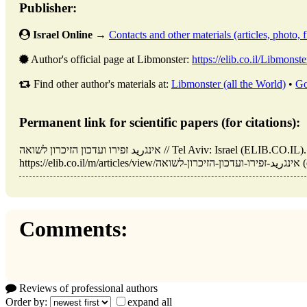
Publisher:
Israel Online
→
Contacts and other materials (articles, photo, fi
Author's official page at Libmonster:
https://elib.co.il/Libmonste
Find other author's materials at:
Libmonster (all the World)
•
Go
Permanent link for scientific papers (for citations):
אינגريد זפירו ועדכון הזיכרון לשואה // Tel Aviv: Israel (ELIB.CO.IL). Updated: 16.01.2026. URL:
dat).
Comments:
Reviews of professional authors
Order by:
expand all