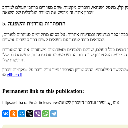
ין קלן, מינסק ושנחאי, חוברים מקומות שהם מפוזרים ברחבי העולם למרחב
זיכרון אחד. זה מדגיש את המידה הגלובלית של השואה.
5. התפתחות מודרנית והשפעה
י ספר בגרמניה ובמדינות אחרות. על בסיסו מתקיימים סמינרים למורים,
המראים כיצד לעבוד עם נושאים קשים דרך סיפורים אישיים.
קר דומים בכל העולם, שבהם תלמידים וסטודנטים משחזרים את ההיסטוריות
הכי יעיל הוא זיכרון שבו הדור החדש משקיע את עבודתו, התשומת לב שלו
והרגשות שלו.
©
elib.co.il
Permanent link to this publication:
https://elib.co.il/m/articles/view/אינגريد-זפירו-ועדכון-הזיכרון-לשואה