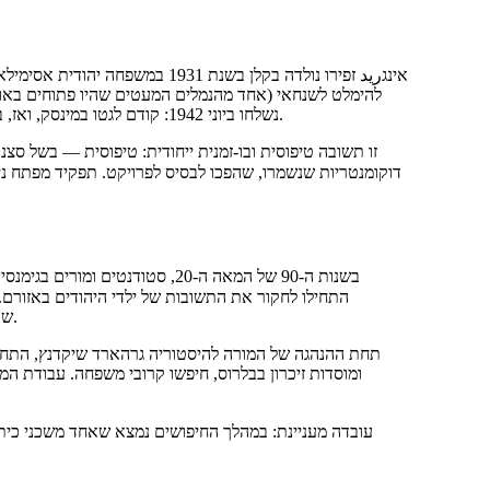
אינגريد זפירו נולדה בקלן בשנת 31
להימלט לשנחאי (אחד מהנמלים המעטים שהיו פתוחים באות
נשלחו ביוני 1942: קודם לגטו במינסק, ואז, ב-18 בספטמבר 1942, למחנה ההשמדה מיני-טרוסטנץ שבמינסק, שם הונסו.
זו תשובה טיפוסית ובו-זמנית ייחודית: טיפוסית — בשל סצ
דוקומנטריות שנשמרו, שהפכו לבסיס לפרויקט. תפקיד מפתח ני
בשנות ה-90 של המאה ה-20, סטוד
שהותקנה עבורה לא הייתה נקודת סיום, אלא נקודת התחלה לחקירה מסיבית.
תחת ההנהגה של המורה להיסטוריה גרהארד שיקדנץ, התחילו
ומוסדות זיכרון בבלרוס, חיפשו קרובי משפחה. עבודת ה
עובדה מעניינת: במהלך החיפושים נמצא שאחד משכני כיתתה