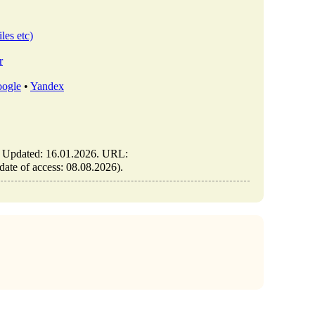
les etc)
r
ogle
•
Yandex
https://elib.co.il/m/articles/view/אינגريد-זפירו-ועדכון-הזיכרון-לשואה (e of access: 08.08.2026