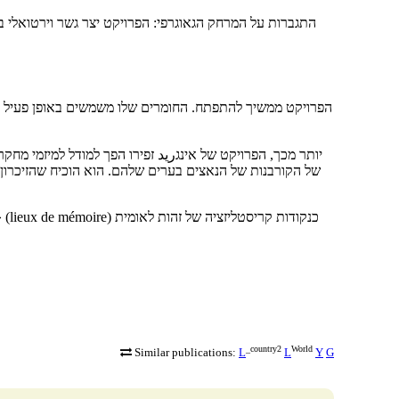
התגברות על המרחק הגאוגרפי: הפרויקט יצר גשר וירטואלי ב
הפרויקט ממשיך להתפתח. החומרים שלו משמשים באופן פעיל בבת
יותר מכך, הפרויקט של אינגريد זפירו הפך למודל למיזמי מח
של הקורבנות של הנאצים בערים שלהם. הוא הוכיח שהזיכרון 
ההקשר הפילוסופי: ההיסטוריון הצרפתי פייר נורה דיבר על «מקומות זיכרון» (lieux de mémoire) כנקודות קריסטליזציה של זהות לאומית
_country2
World
Similar publications:
L
L
Y
G