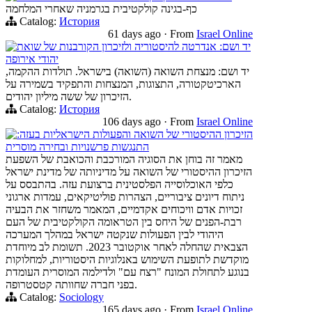
כף-בגינה קולקטיבית בגרמניה שאחרי המלחמה
Catalog:
История
61 days ago
·
From
Israel Online
יד ושם: אנדרטה להיסטוריה ולזיכרון הקורבנות של שואת
יהודי אירופה
יד ושם: מנצחת השואה (השואה) בישראל. תולדות ההקמה,
הארכיטקטורה, התצוגות, המנצחות והתפקיד בשמירה על
הזיכרון של ששה מיליון יהודים.
Catalog:
История
106 days ago
·
From
Israel Online
הזיכרון ההיסטורי של השואה והפעולות הישראליות בעזה:
התנגשות פרשנויות ובחירה מוסרית
מאמר זה בוחן את הסוגיה המורכבת והכואבת של השפעת
הזיכרון ההיסטורי של השואה על מדיניותה של מדינת ישראל
כלפי האוכלוסייה הפלסטינית ברצועת עזה. בהתבסס על
ניתוח דיונים ציבוריים, הצהרות פוליטיקאים, עמדות ארגוני
זכויות אדם וויכוחים אקדמיים, המאמר משחזר את הבעיה
רבת-הפנים של היחס בין הטראומה הקולקטיבית של העם
היהודי לבין הפעולות שנקטה ישראל במהלך המערכה
הצבאית שהחלה לאחר אוקטובר 2023. תשומת לב מיוחדת
מוקדשת לתופעת השימוש באנלוגיות היסטוריות, למחלוקות
בנוגע לתחולת המונח "רצח עם" ולדילמה המוסרית העומדת
בפני חברה שחוותה קטסטרופה.
Catalog:
Sociology
165 days ago
·
From
Israel Online