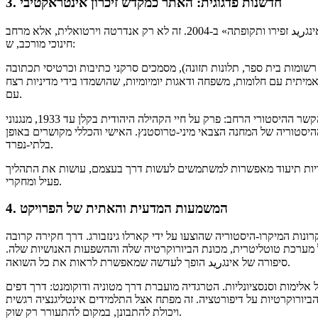
3. חדשנות פדגוגית: האתר כמקדש זיכרון אינטראקטיבי
התוצאה העיקרית הייתה הקמת אתר חינוכי מולטי-לשוני «אינגريد זפירו ותקופתה» ב-2004. זה לא רק אנדרטה וירטואלית, אלא מרחב
חינוכי מורכב, ש:
רשומות בית ספר, תלונות תזונה), מסמכים סרקני כתיבות וכרטיסי תכתובה
מיתית עם חלומות, משפחה ודאגות יומיומיות, שהושמדו בידי מדיניות רצח
עם.
מקנה קונטקסט: האתר משלב את סיפורה של אינגريد בהקשר ההיסטורי הרחב: פרק על חיי הקהילה היהודית בקלן עד 1933, מנגנוני
ההיסטוריה של המחנה הצבאי מיני-טרוסטנץ. האישי והכללי מקושרים באופן
בלתי-נפרד.
ריות תיעוד מאפשרות למשתמשים לעשות דרך בעצמם, עושות את התהליך
פעיל ומחקרי.
4. המשמעות המדעית והאתית של הפרויקט
נות המיקרו-היסטוריה שהוצעו על ידי קארלו גינזבורג. דרך חקירה קרובה
 מערכת טוטליטרית, מכונת הביורוקרטיה שלה וההשפעות האנושיות שלה.
סיפורה של אינגريد הופך לעדשה שמאפשרת לראות את כל השואה.
 אלימות וסנסציונליות. הטרגדיה מועברת דרך מטוניה ודוקומנט: דרך דפים
יורוקרטיות על דיפורטציה. זה מפתח אצל התלמידים אינטליגנציה רגשית
ויכולת להתבונן, במקום להתעורר רק שוק.