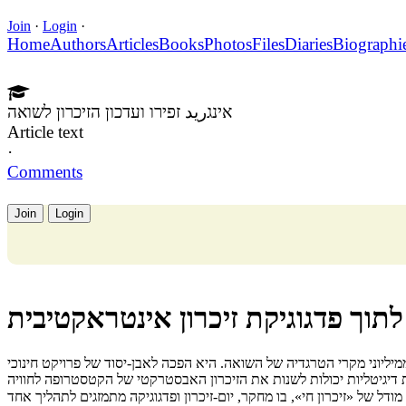
Join
·
Login
·
Home
Authors
Articles
Books
Photos
Files
Diaries
Biographi
אינגريد זפירו ועדכון הזיכרון לשואה
Article text
·
Comments
Join
Login
לתוך פדגוגיקת זיכרון אינטראקטיבית
ו (1931-1942) היא לא רק אחד ממיליוני מקרי הטרגדיה של השואה. היא הפכה לאבן-יסוד של פרויקט חינוכי
ות דיגיטליות יכולות לשנות את הזיכרון האבסטרקטי של הקטסטרופה לחוויה