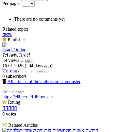
Per page:
There are no comments yet
Related topics
שואה
Publisher
Israel Online
Tel Aviv, Israel
39 views
→
rating
16.01.2026 (204 days ago)
История
→
other headings
0 subscribers
All articles of the author on Libmonster
Official page:
https://elib.co.il/Libmonster
Rating





0 votes
Related Articles
הרגשת אשמה קולקטיבית בגרמניה שאחרי המלחמה