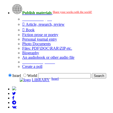
Share your works with the world!
Publish materials
Publication type?
Article, research, review
Book
Fiction prose or poetry
Personal journal entry
Photo Documents
Files: PDF\DOC\RAR\ZIP etc.
Biography
An audiobook or other audio file
Additional options:
Create a poll
Israel
World
Israel
LIBRARY