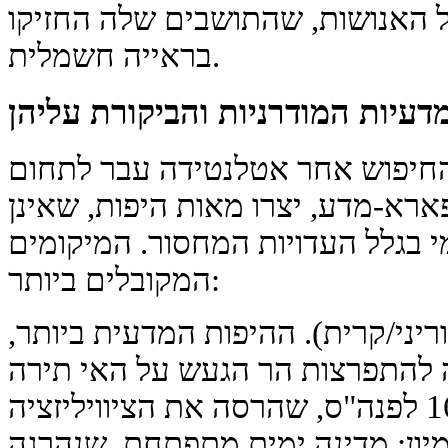
 האנושות, שהתושבים שלה החזיקו
בראייה חשמלית.
דעיות המודרניות והביקורת עליהן
ה ה-20–21, החיפוש אחר אטלנטידה עבר לתחום
ארא-מדע, יצרו מאות היפות, שאינן
 בגלל העדויות המחסור. המיקומים
המקובלים ביותר:
יני/קרית). ההיפות המדעית ביותר,
להתפרצות הר הגעש על האי תירה
(סנטוריני) בערך 1600 לפנה"ס, שהרסה את הציוויליזציה
מיון: מדינה ימית מתפתחת, שנהרגה