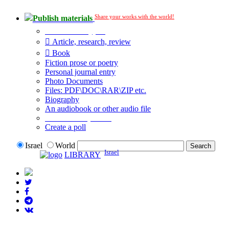
Share your works with the world!
Publish materials
Publication type?
Article, research, review
Book
Fiction prose or poetry
Personal journal entry
Photo Documents
Files: PDF\DOC\RAR\ZIP etc.
Biography
An audiobook or other audio file
Additional options:
Create a poll
Israel
World
Israel
LIBRARY