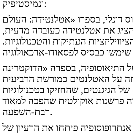
ונמיסטיפיק:
ס דונלי, בספרו «אטלנטידה: העולם
 השטפון» (1882), הציג את אטלנטידה כעובדה מדעית,
וויליזציות העתיקות והטכנולוגיות.
 התיאוסופיה, בספרה «הדוקטרינה
1888), הכריזה על האטלנטים כמורשת הרביעית
 הגיגנטים, שהחזיקו בטכנולוגיות
יה פרשנות אוקולטית שהפכה למאוד
רבת-השפעה.
אנתרופוסופיה פיתחו את הרעיון של