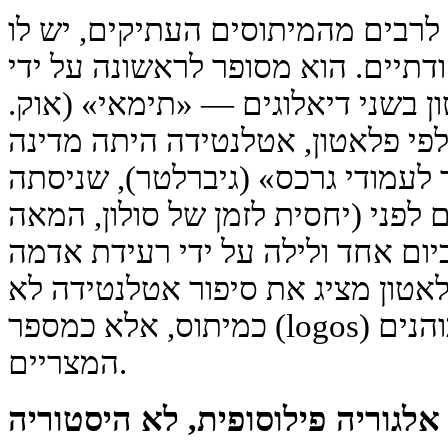
 לרבים מהמיתוסים העתיקים, יש לו
ודתיים. הוא מסופר לראשונה על ידי
ון בשני דיאלוגים — «תימאי» (אוק.
. לפי פלאטון, אטלנטידה היתה מדינה
לעמודי גרכס» (גיברלטר), שניסתה
ת אתונה 9000 שנים לפני (יחסית לזמן של סולון, המאה
 ביום אחד ולילה על ידי רעידת אדמה
אטון מציג את סיפור אטלנטידה לא
כמיתוס, אלא כמספר (logos) אמיתי, שהועבר דרך הכוהנים
המצריים.
אלגוריה פילוסופית, לא היסטוריה