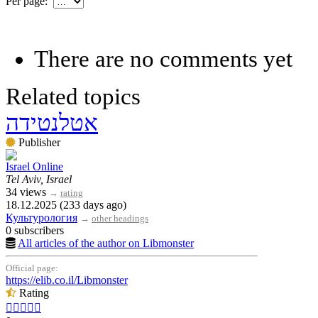
Per page:
There are no comments yet
Related topics
אטלנטידה
Publisher
Israel Online
Tel Aviv, Israel
34 views
→
rating
18.12.2025 (233 days ago)
Культурология
→
other headings
0 subscribers
All articles of the author on Libmonster
Official page:
https://elib.co.il/Libmonster
Rating




