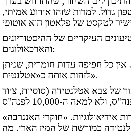
התיכון לים השחור, שהתרחש בערך
טפון גדול. למרות שזהו אירוע אמיתי,
יעונים העיקריים של ההיסטוריונים
והארכאולוגים:
אין כל חפיפה עדות חומרית, שניתן
לזהות אותה כ«אטלנטית».
ר של צבא אטלנטידה (סוסיות, ציוד
 אידיאולוגיות. «חוקרי האננרבה»
נטידה כמורשת של המין הארי, מה