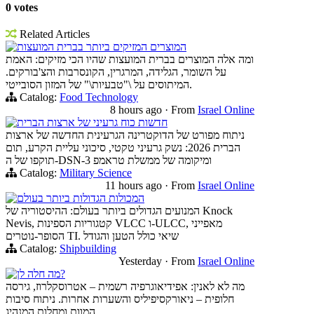
0 votes
Related Articles
המוצרים המזיקים ביותר בברית המועצות
ומה אלה המוצרים בברית המועצות שהיו הכי מזיקים: האמת
על השומר, הגלידה, המרגרין, הקונסרבות והצ'בורקים.
המיתוסים על \"טבעיות\" של המזון הסובייטי.
Catalog:
Food Technology
8 hours ago
·
From
Israel Online
חדשות כוח גרעיני של ארצות הברית
ניתוח מפורט של הדוקטרינה הגרעינית החדשה של ארצות
הברית 2026: נשק גרעיני טקטי, סיכוני עליית הקרע, תום
תוקפו של ה-DSN-3 ומיקומה של ממשלת טראמפ
Catalog:
Military Science
11 hours ago
·
From
Israel Online
המכולות הגדולות ביותר בעולם
המנועים הגדולים ביותר בעולם: ההיסטוריה של Knock
Nevis, קטגוריות הספינות VLCC ו-ULCC, מאפייני
הסופר-נוטרים TI. שיאי כולל הטען והגודל
Catalog:
Shipbuilding
Yesterday
·
From
Israel Online
מה חלה לן?
מה לא לאנין: אפידיאוגרפיה רשמית – אטרוסקלרוז, גירסה
חלופית – ניאורקסיפיליס והשערות אחרות. ניתוח סיבות
המוות ומחלות המנהיג.