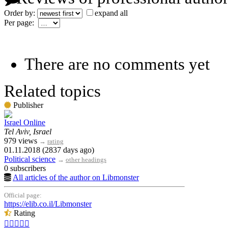
Order by:
expand all
Per page:
There are no comments yet
Related topics
Publisher
Israel Online
Tel Aviv, Israel
979 views
→
rating
01.11.2018 (2837 days ago)
Political science
→
other headings
0 subscribers
All articles of the author on Libmonster
Official page:
https://elib.co.il/Libmonster
Rating




