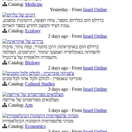
Catalog:
Medicine
Yesterday
·
From
Israel Online
דובים של בלרוס
ברדלס חום בבלרוס: מספר, טווח תפוצה, התנהגות במפגש,
עונת הציד והמצב החדש בספר האדום.
Catalog:
Ecology
2 days ago
·
From
Israel Online
ברדים של אוקראינה
ברדלס חום באוקראינה: היכן מתגורר, כמה נותר, סיבות
להפחתה באוכלוסייה ואמצעי שימור. הקרפטים, הפולסה
והשמורה הלאומית של צ'רנוביל.
Catalog:
Biology
2 days ago
·
From
Israel Online
צ'פניקה סובייטית - לכולם ולכל הזמנים
סובייטי שאמפיין - לכולם ולכל אחד לכל זמנים
Catalog:
Cultural Studies
3 days ago
·
From
Israel Online
מצלמאים מפורסמים של אירופה
מצלמאים מפורסמים של אירופה
Catalog:
Arts
3 days ago
·
From
Israel Online
מנהיגי פלטפורמות התמונות הבינלאומיות
מנהיגי פלטפורמות התמונות הבינלאומיות
Catalog:
Economics
3 days ago
·
From
Israel Online