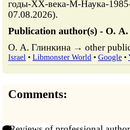
годы-XX-века-М-Наука-1985-17
07.08.2026).
Publication author(s) - О. 
О. А. Глинкина → other public
Israel
•
Libmonster World
•
Google
•
Comments:
Reviews of professional author