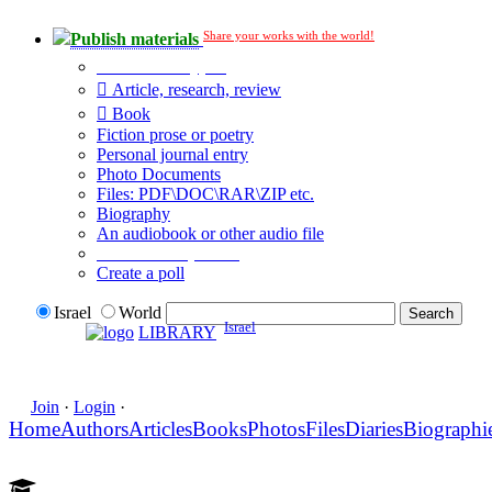
Share your works with the world!
Publish materials
Publication type?
Article, research, review
Book
Fiction prose or poetry
Personal journal entry
Photo Documents
Files: PDF\DOC\RAR\ZIP etc.
Biography
An audiobook or other audio file
Additional options:
Create a poll
Israel
World
Israel
LIBRARY
Join
·
Login
·
Home
Authors
Articles
Books
Photos
Files
Diaries
Biographi